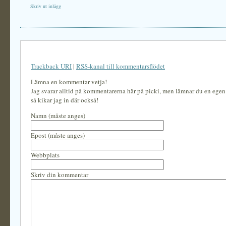
Skriv ut inlägg
Trackback URI
|
RSS-kanal till kommentarsflödet
Lämna en kommentar vetja!
Jag svarar alltid på kommentarerna här på picki, men lämnar du en ege
så kikar jag in där också!
Namn (måste anges)
Epost (måste anges)
Webbplats
Skriv din kommentar