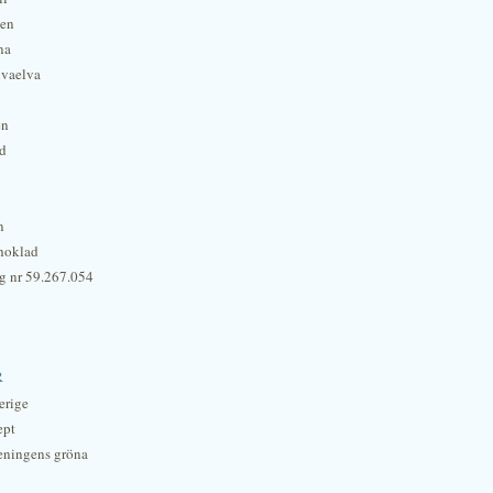
hen
na
lvaelva
én
rd
n
hoklad
g nr 59.267.054
r
erige
ept
eningens gröna