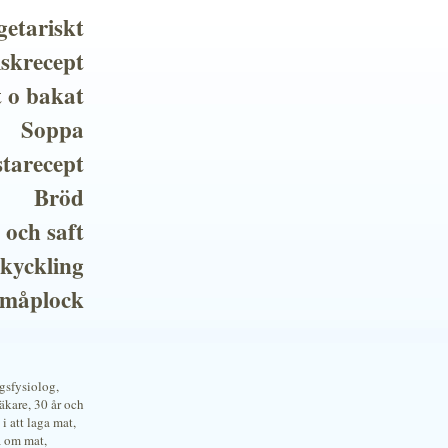
getariskt
iskrecept
t o bakat
Soppa
tarecept
Bröd
 och saft
 kyckling
småplock
ngsfysiolog,
kare, 30 år och
i att laga mat,
a om mat,