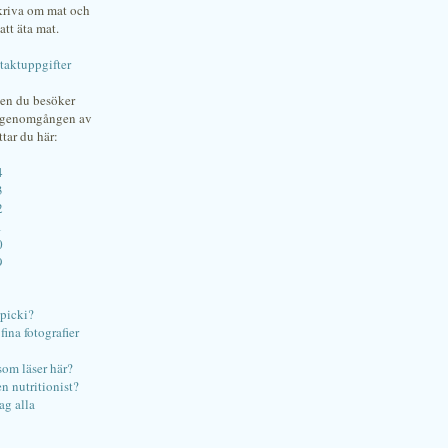
skriva om mat och
att äta mat.
taktuppgifter
gen du besöker
bgenomgången av
ttar du här:
4
3
2
1
0
9
ipicki?
ina fotografier
som läser här?
en nutritionist?
ag alla