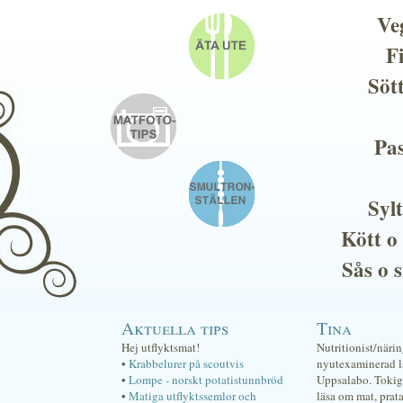
Ve
F
Söt
Pas
Sylt
Kött o
Sås o 
Aktuella tips
Tina
Hej utflyktsmat!
Nutritionist/näri
•
Krabbelurer på scoutvis
nyutexaminerad lä
•
Lompe - norskt potatistunnbröd
Uppsalabo. Tokig 
•
Matiga utflyktssemlor och
läsa om mat, prat