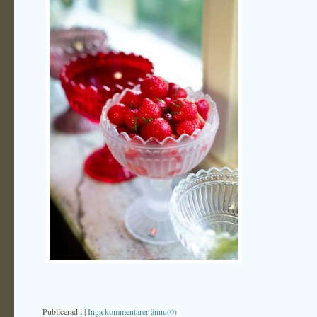
Publicerad i
|
Inga kommentarer ännu(0)