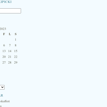
ipicki
 2023
F
L
S
1
6
7
8
13
14
15
20
21
22
27
28
29
ar
skafferi
ll