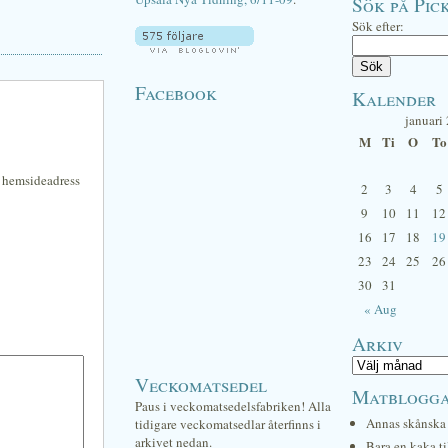
Sök på Pick
Sök efter:
Facebook
Kalender
januari
M
Ti
O
To
n hemsideadress
2
3
4
5
9
10
11
12
16
17
18
19
23
24
25
26
30
31
« Aug
Arkiv
Veckomatsedel
Matblogg
Paus i veckomatsedelsfabriken! Alla
Annas skånska 
tidigare veckomatsedlar återfinns i
arkivet nedan.
Bara en kaka ti