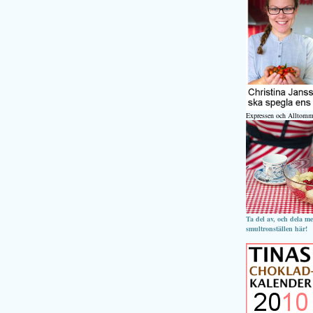
Expressen och Alltomm
Ta del av, och dela m
smultronställen här!