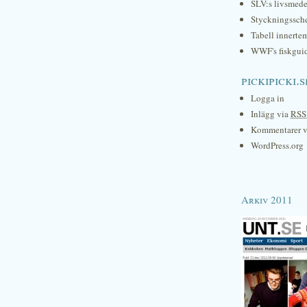
SLV:s livsmede
Styckningssc
Tabell innerte
WWF's fiskgui
pickipicki.s
Logga in
Inlägg via
RSS
Kommentarer 
WordPress.org
Arkiv 2011