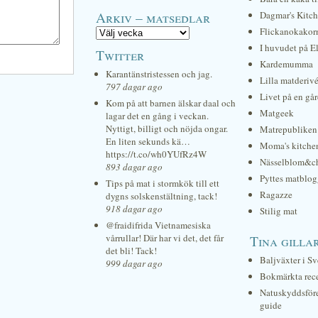
Arkiv – matsedlar
Dagmar's Kitc
Flickanokakor
I huvudet på E
Twitter
Kardemumma
Karantänstristessen och jag.
Lilla matderiv
797 dagar ago
Livet på en gå
Kom på att barnen älskar daal och
Matgeek
lagar det en gång i veckan.
Nyttigt, billigt och nöjda ongar.
Matrepubliken
En liten sekunds kä…
Moma's kitche
https://t.co/wh0YUfRz4W
Nässelblom&c
893 dagar ago
Pyttes matblog
Tips på mat i stormkök till ett
Ragazze
dygns solskenstältning, tack!
918 dagar ago
Stilig mat
@fraidifrida Vietnamesiska
vårrullar! Där har vi det, det får
Tina gilla
det bli! Tack!
Baljväxter i Sv
999 dagar ago
Bokmärkta rec
Natuskyddsför
guide