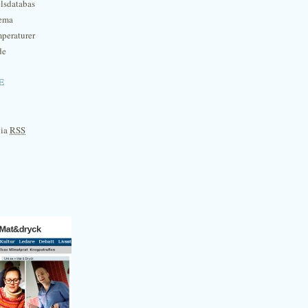
lsdatabas
hema
mperaturer
de
e
via
RSS