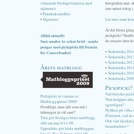
värmande blodapelsinjuice med
fotografera mat, 
stjärnanis
inte minst tokig i 
•
Pannkaksmuffins
•
Jägarsnus
Läs mer, samt kon
Är det första gån
Alltid aktuellt:
pickpicki? Snab
de senaste åren hi
Små smulor är också bröd - samla
pengar med pickipicki till förmån
•
Årskrönika 201
för Cancerfonden!
•
Årskrönika 201
•
Årskrönika 201
Årets matblogg
•
Årskrönika 201
•
Årskrönika 201
•
Årskrönika 200
Pickipicki?
Vad betyder pick
Pickipicki är vinnare av
Vem knäpper alla f
Matbloggspriset 2009!
egentligen?
Overkligt, men allt som står i
Nyfiken på vilka 
tidningen är väl sant?
Förresten, vad är 
Tina gör Sveriges bästa matblogg,
Och vart skickar j
Allt om mat 6/11-09
,
beundrarbrev?
Uppsalabo gör bästa matbloggen,
Upsala Nya Tidning, 6/11-09
.