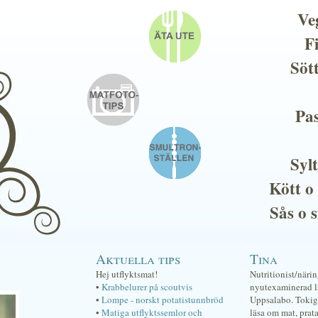
Ve
F
Söt
Pas
Sylt
Kött o
Sås o 
Aktuella tips
Tina
Hej utflyktsmat!
Nutritionist/näri
•
Krabbelurer på scoutvis
nyutexaminerad lä
•
Lompe - norskt potatistunnbröd
Uppsalabo. Tokig 
•
Matiga utflyktssemlor och
läsa om mat, prat