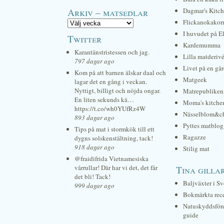
Arkiv – matsedlar
Dagmar's Kitc
Flickanokakor
I huvudet på E
Twitter
Kardemumma
Karantänstristessen och jag.
Lilla matderiv
797 dagar ago
Livet på en gå
Kom på att barnen älskar daal och
Matgeek
lagar det en gång i veckan.
Nyttigt, billigt och nöjda ongar.
Matrepubliken
En liten sekunds kä…
Moma's kitche
https://t.co/wh0YUfRz4W
Nässelblom&c
893 dagar ago
Pyttes matblog
Tips på mat i stormkök till ett
Ragazze
dygns solskenstältning, tack!
918 dagar ago
Stilig mat
@fraidifrida Vietnamesiska
vårrullar! Där har vi det, det får
Tina gilla
det bli! Tack!
Baljväxter i Sv
999 dagar ago
Bokmärkta rec
Natuskyddsför
guide