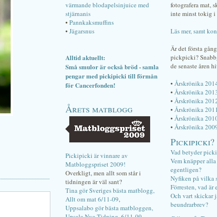
värmande blodapelsinjuice med
fotografera mat, 
stjärnanis
inte minst tokig i 
•
Pannkaksmuffins
•
Jägarsnus
Läs mer, samt kon
Är det första gån
Alltid aktuellt:
pickpicki? Snab
de senaste åren hi
Små smulor är också bröd - samla
pengar med pickipicki till förmån
•
Årskrönika 201
för Cancerfonden!
•
Årskrönika 201
•
Årskrönika 201
Årets matblogg
•
Årskrönika 201
•
Årskrönika 201
•
Årskrönika 200
Pickipicki?
Vad betyder pick
Pickipicki är vinnare av
Vem knäpper alla f
Matbloggspriset 2009!
egentligen?
Overkligt, men allt som står i
Nyfiken på vilka 
tidningen är väl sant?
Förresten, vad är 
Tina gör Sveriges bästa matblogg,
Och vart skickar j
Allt om mat 6/11-09
,
beundrarbrev?
Uppsalabo gör bästa matbloggen,
Upsala Nya Tidning, 6/11-09
.