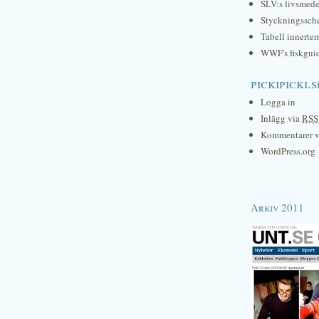
SLV:s livsmede
Styckningssc
Tabell innerte
WWF's fiskgui
pickipicki.s
Logga in
Inlägg via
RSS
Kommentarer 
WordPress.org
Arkiv 2011