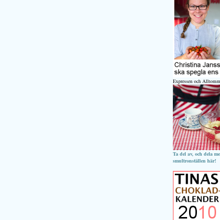
Expressen och Alltomm
Ta del av, och dela m
smultronställen här!