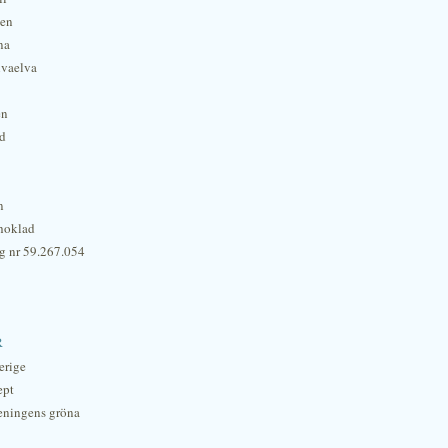
hen
na
lvaelva
én
rd
n
hoklad
g nr 59.267.054
r
erige
ept
eningens gröna