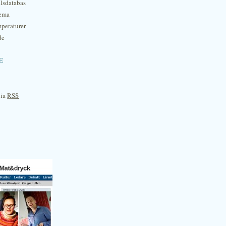
lsdatabas
hema
mperaturer
de
e
via
RSS