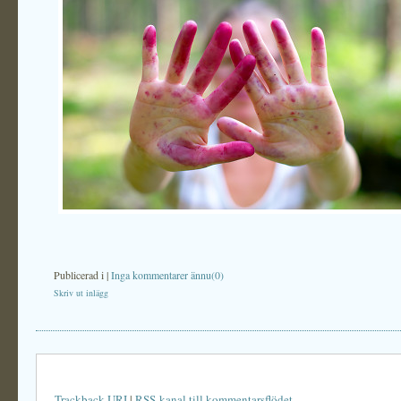
Publicerad i
|
Inga kommentarer ännu(0)
Skriv ut inlägg
Trackback URI
|
RSS-kanal till kommentarsflödet