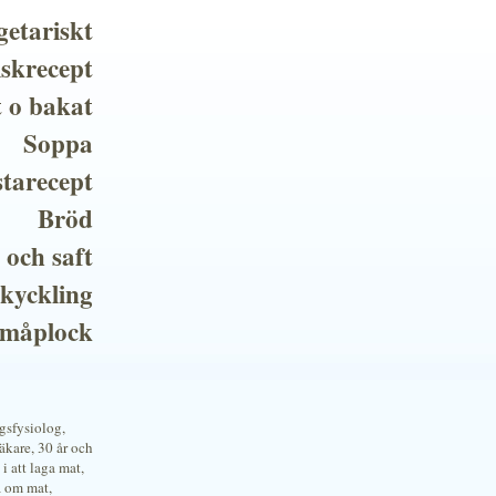
getariskt
iskrecept
t o bakat
Soppa
tarecept
Bröd
 och saft
 kyckling
småplock
ngsfysiolog,
kare, 30 år och
i att laga mat,
a om mat,