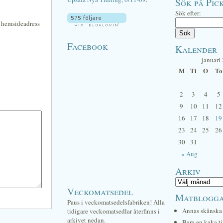
Sök på Pick
Sök efter:
n hemsideadress
Facebook
Kalender
januari
M
Ti
O
To
2
3
4
5
9
10
11
12
16
17
18
19
23
24
25
26
30
31
« Aug
Arkiv
Veckomatsedel
Matblogg
Paus i veckomatsedelsfabriken! Alla
Annas skånska 
tidigare veckomatsedlar återfinns i
arkivet nedan.
Bara en kaka ti