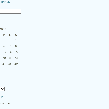
ipicki
 2023
F
L
S
1
6
7
8
13
14
15
20
21
22
27
28
29
ar
skafferi
ll