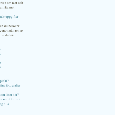
skriva om mat och
att äta mat.
taktuppgifter
gen du besöker
bgenomgången av
ttar du här:
4
3
2
1
0
9
ipicki?
ina fotografier
som läser här?
en nutritionist?
ag alla