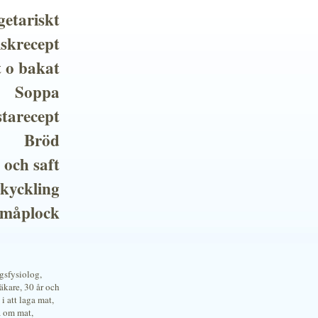
getariskt
iskrecept
t o bakat
Soppa
tarecept
Bröd
 och saft
 kyckling
småplock
ngsfysiolog,
kare, 30 år och
i att laga mat,
a om mat,