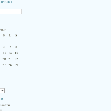
ipicki
 2023
F
L
S
1
6
7
8
13
14
15
20
21
22
27
28
29
ar
skafferi
ll