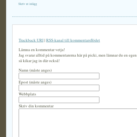
Skriv ut inlägg
Trackback URI
|
RSS-kanal till kommentarsflödet
Lämna en kommentar vetja!
Jag svarar alltid på kommentarerna här på picki, men lämnar du en ege
så kikar jag in där också!
Namn (måste anges)
Epost (måste anges)
Webbplats
Skriv din kommentar