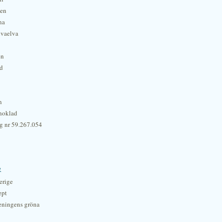
hen
na
lvaelva
én
rd
n
hoklad
g nr 59.267.054
r
erige
ept
eningens gröna