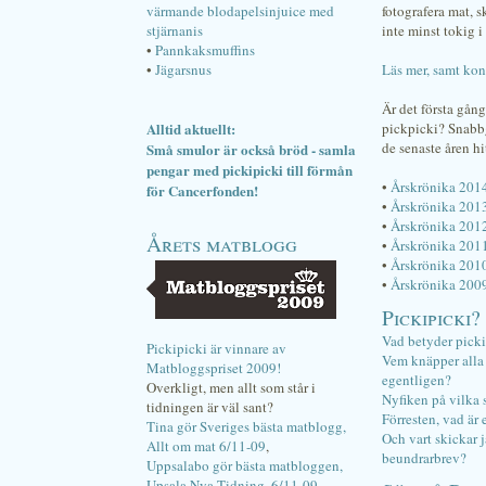
värmande blodapelsinjuice med
fotografera mat, 
stjärnanis
inte minst tokig i 
•
Pannkaksmuffins
•
Jägarsnus
Läs mer, samt kon
Är det första gån
Alltid aktuellt:
pickpicki? Snab
de senaste åren hi
Små smulor är också bröd - samla
pengar med pickipicki till förmån
•
Årskrönika 201
för Cancerfonden!
•
Årskrönika 201
•
Årskrönika 201
Årets matblogg
•
Årskrönika 201
•
Årskrönika 201
•
Årskrönika 200
Pickipicki?
Vad betyder pick
Pickipicki är vinnare av
Vem knäpper alla f
Matbloggspriset 2009!
egentligen?
Overkligt, men allt som står i
Nyfiken på vilka 
tidningen är väl sant?
Förresten, vad är 
Tina gör Sveriges bästa matblogg,
Och vart skickar j
Allt om mat 6/11-09
,
beundrarbrev?
Uppsalabo gör bästa matbloggen,
Upsala Nya Tidning, 6/11-09
.