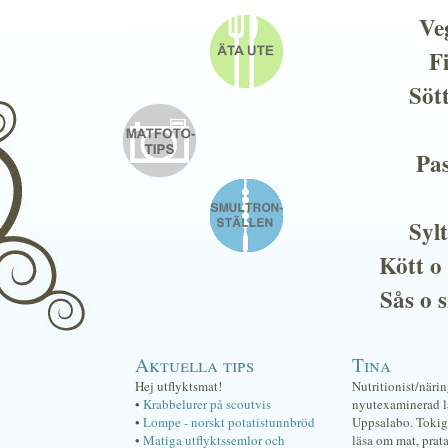
Ve
F
Söt
Pas
Sylt
Kött o
Sås o 
Aktuella tips
Tina
Hej utflyktsmat!
Nutritionist/näri
•
Krabbelurer på scoutvis
nyutexaminerad lä
•
Lompe - norskt potatistunnbröd
Uppsalabo. Tokig 
•
Matiga utflyktssemlor och
läsa om mat, prat