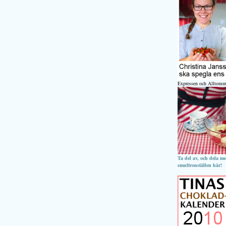
Expressen och Alltomm
Ta del av, och dela m
smultronställen här!