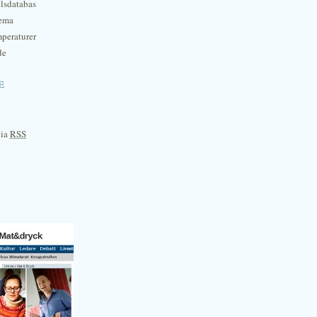
lsdatabas
hema
mperaturer
de
e
via
RSS