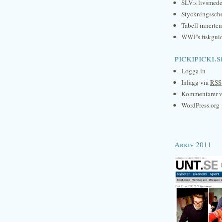
SLV:s livsmede
Styckningssc
Tabell innerte
WWF's fiskgui
pickipicki.s
Logga in
Inlägg via
RSS
Kommentarer 
WordPress.org
Arkiv 2011