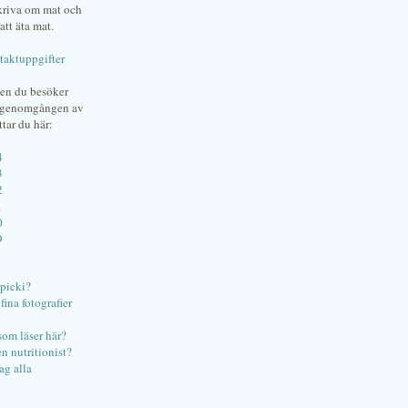
skriva om mat och
att äta mat.
taktuppgifter
gen du besöker
bgenomgången av
ttar du här:
4
3
2
1
0
9
ipicki?
ina fotografier
som läser här?
en nutritionist?
ag alla