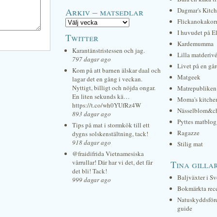
Arkiv – matsedlar
Dagmar's Kitc
Flickanokakor
I huvudet på E
Twitter
Kardemumma
Karantänstristessen och jag.
Lilla matderiv
797 dagar ago
Livet på en gå
Kom på att barnen älskar daal och
Matgeek
lagar det en gång i veckan.
Nyttigt, billigt och nöjda ongar.
Matrepubliken
En liten sekunds kä…
Moma's kitche
https://t.co/wh0YUfRz4W
Nässelblom&c
893 dagar ago
Pyttes matblog
Tips på mat i stormkök till ett
Ragazze
dygns solskenstältning, tack!
918 dagar ago
Stilig mat
@fraidifrida Vietnamesiska
vårrullar! Där har vi det, det får
Tina gilla
det bli! Tack!
Baljväxter i Sv
999 dagar ago
Bokmärkta rec
Natuskyddsför
guide