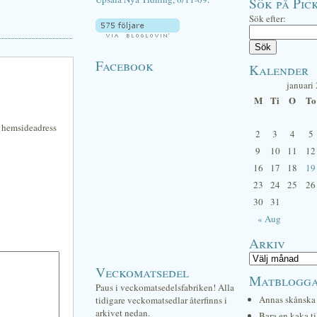
Sök på Pick
Sök efter:
Facebook
Kalender
januari
M
Ti
O
To
n hemsideadress
2
3
4
5
9
10
11
12
16
17
18
19
23
24
25
26
30
31
« Aug
Arkiv
Veckomatsedel
Matblogg
Paus i veckomatsedelsfabriken! Alla
Annas skånska 
tidigare veckomatsedlar återfinns i
arkivet nedan.
Bara en kaka ti