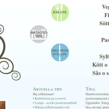
Ve
F
Söt
Pas
Sylt
Kött o
Sås o 
Aktuella tips
Tina
Hej utflyktsmat!
Nutritionist/näri
•
Krabbelurer på scoutvis
nyutexaminerad lä
•
Lompe - norskt potatistunnbröd
Uppsalabo. Tokig 
•
Matiga utflyktssemlor och
läsa om mat, prat