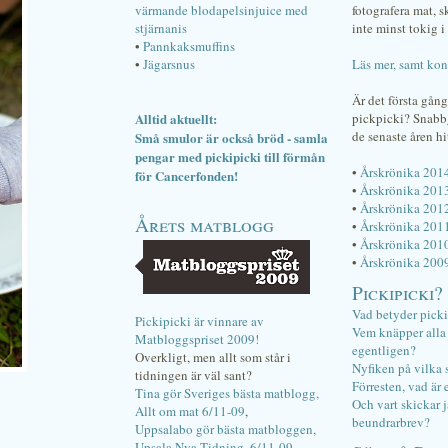
värmande blodapelsinjuice med
fotografera mat, 
stjärnanis
inte minst tokig i 
•
Pannkaksmuffins
•
Jägarsnus
Läs mer, samt kon
Är det första gån
Alltid aktuellt:
pickpicki? Snab
de senaste åren hi
Små smulor är också bröd - samla
pengar med pickipicki till förmån
•
Årskrönika 201
för Cancerfonden!
•
Årskrönika 201
•
Årskrönika 201
Årets matblogg
•
Årskrönika 201
•
Årskrönika 201
•
Årskrönika 200
Pickipicki?
Vad betyder pick
Pickipicki är vinnare av
Vem knäpper alla f
Matbloggspriset 2009!
egentligen?
Overkligt, men allt som står i
Nyfiken på vilka 
tidningen är väl sant?
Förresten, vad är 
Tina gör Sveriges bästa matblogg,
Och vart skickar j
Allt om mat 6/11-09
,
beundrarbrev?
Uppsalabo gör bästa matbloggen,
Upsala Nya Tidning, 6/11-09
.