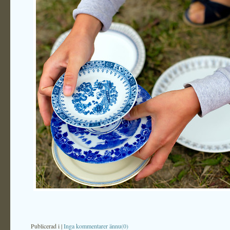
Publicerad i
|
Inga kommentarer ännu(0)