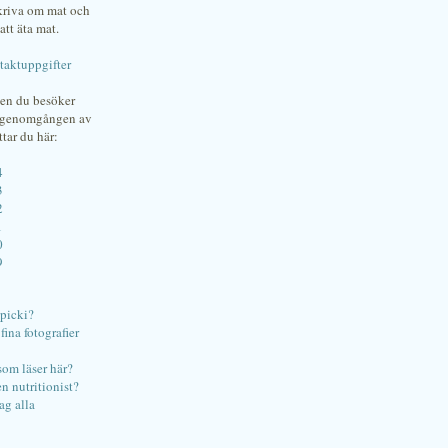
skriva om mat och
att äta mat.
taktuppgifter
gen du besöker
bgenomgången av
ttar du här:
4
3
2
1
0
9
ipicki?
ina fotografier
som läser här?
en nutritionist?
ag alla