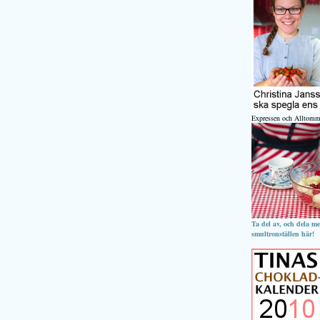
Expressen och Alltomm
Ta del av, och dela m
smultronställen här!