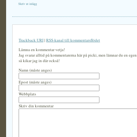
Skriv ut inlägg
Trackback URI
|
RSS-kanal till kommentarsflödet
Lämna en kommentar vetja!
Jag svarar alltid på kommentarerna här på picki, men lämnar du en ege
så kikar jag in där också!
Namn (måste anges)
Epost (måste anges)
Webbplats
Skriv din kommentar