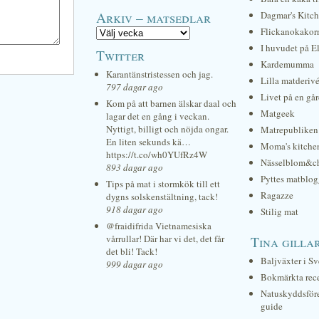
Arkiv – matsedlar
Dagmar's Kitc
Flickanokakor
I huvudet på E
Twitter
Kardemumma
Karantänstristessen och jag.
Lilla matderiv
797 dagar ago
Livet på en gå
Kom på att barnen älskar daal och
Matgeek
lagar det en gång i veckan.
Nyttigt, billigt och nöjda ongar.
Matrepubliken
En liten sekunds kä…
Moma's kitche
https://t.co/wh0YUfRz4W
Nässelblom&c
893 dagar ago
Pyttes matblog
Tips på mat i stormkök till ett
Ragazze
dygns solskenstältning, tack!
918 dagar ago
Stilig mat
@fraidifrida Vietnamesiska
vårrullar! Där har vi det, det får
Tina gilla
det bli! Tack!
Baljväxter i Sv
999 dagar ago
Bokmärkta rec
Natuskyddsför
guide