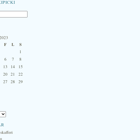
ipicki
 2023
F
L
S
1
6
7
8
13
14
15
20
21
22
27
28
29
ar
skafferi
ll