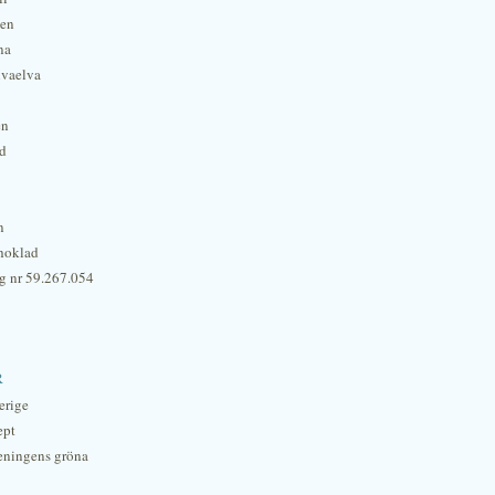
hen
na
lvaelva
én
rd
n
hoklad
g nr 59.267.054
r
erige
ept
eningens gröna