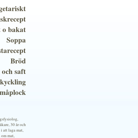
getariskt
iskrecept
t o bakat
Soppa
tarecept
Bröd
 och saft
 kyckling
småplock
ngsfysiolog,
kare, 30 år och
i att laga mat,
a om mat,