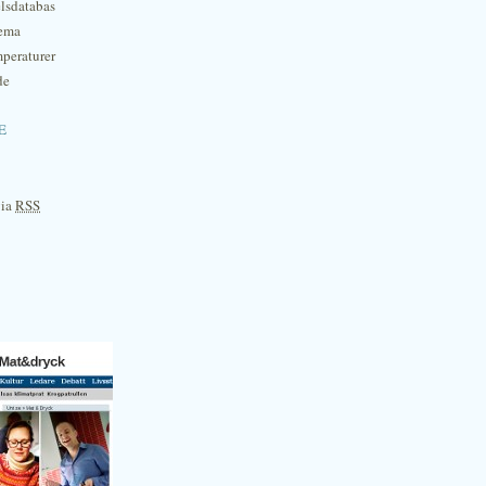
lsdatabas
hema
mperaturer
de
e
via
RSS