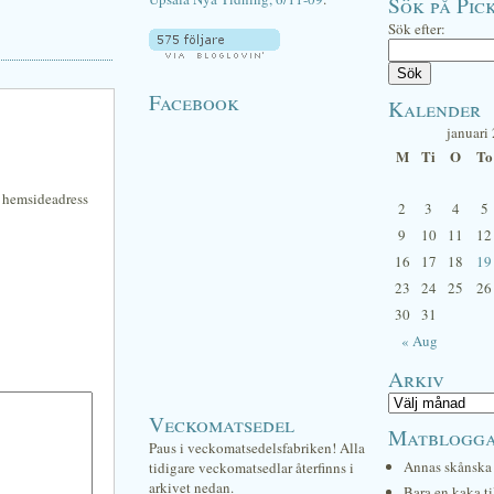
Sök på Pick
Sök efter:
Facebook
Kalender
januari
M
Ti
O
To
n hemsideadress
2
3
4
5
9
10
11
12
16
17
18
19
23
24
25
26
30
31
« Aug
Arkiv
Veckomatsedel
Matblogg
Paus i veckomatsedelsfabriken! Alla
Annas skånska 
tidigare veckomatsedlar återfinns i
arkivet nedan.
Bara en kaka ti