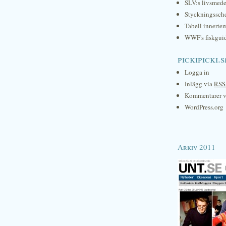
SLV:s livsmede
Styckningssc
Tabell innerte
WWF's fiskgui
pickipicki.s
Logga in
Inlägg via
RSS
Kommentarer 
WordPress.org
Arkiv 2011