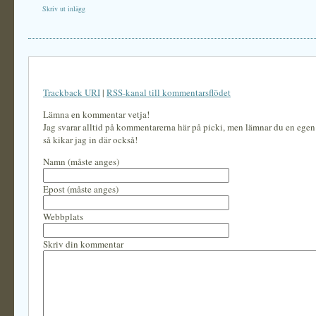
Skriv ut inlägg
Trackback URI
|
RSS-kanal till kommentarsflödet
Lämna en kommentar vetja!
Jag svarar alltid på kommentarerna här på picki, men lämnar du en ege
så kikar jag in där också!
Namn (måste anges)
Epost (måste anges)
Webbplats
Skriv din kommentar