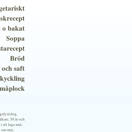
getariskt
iskrecept
t o bakat
Soppa
tarecept
Bröd
 och saft
 kyckling
småplock
ngsfysiolog,
kare, 30 år och
i att laga mat,
a om mat,