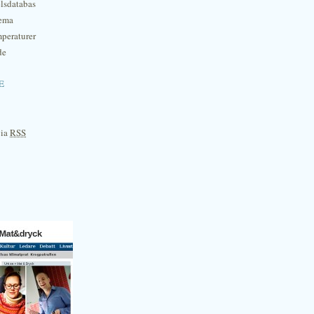
lsdatabas
hema
mperaturer
de
e
via
RSS