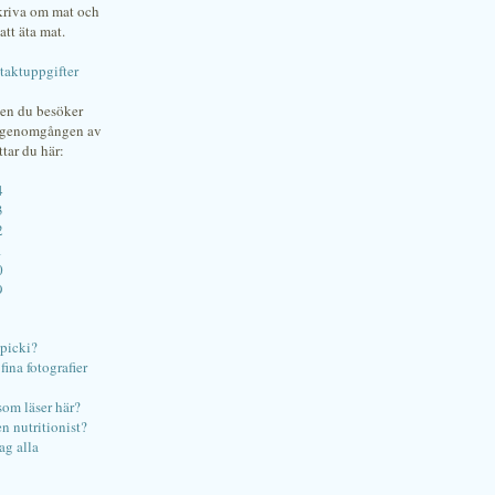
skriva om mat och
att äta mat.
taktuppgifter
gen du besöker
bgenomgången av
ttar du här:
4
3
2
1
0
9
ipicki?
ina fotografier
som läser här?
en nutritionist?
ag alla