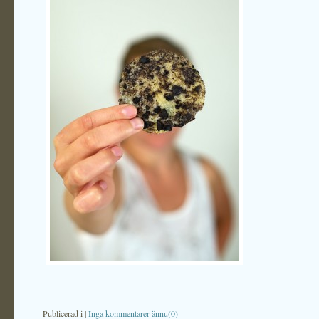
Publicerad i
|
Inga kommentarer ännu(0)