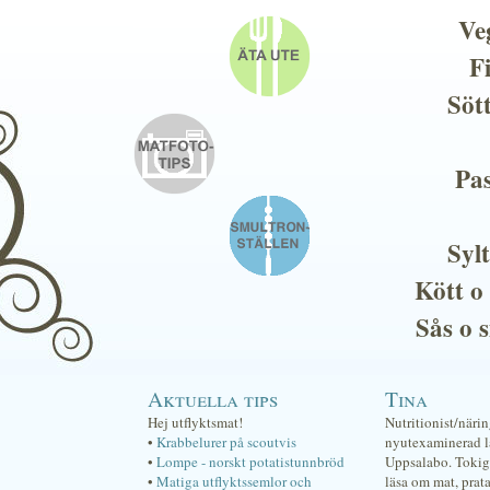
Ve
F
Söt
Pas
Sylt
Kött o
Sås o 
Aktuella tips
Tina
Hej utflyktsmat!
Nutritionist/näri
•
Krabbelurer på scoutvis
nyutexaminerad lä
•
Lompe - norskt potatistunnbröd
Uppsalabo. Tokig 
•
Matiga utflyktssemlor och
läsa om mat, prat