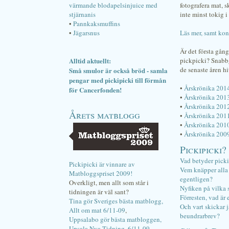
värmande blodapelsinjuice med
fotografera mat, 
stjärnanis
inte minst tokig i 
•
Pannkaksmuffins
•
Jägarsnus
Läs mer, samt kon
Är det första gån
Alltid aktuellt:
pickpicki? Snab
de senaste åren hi
Små smulor är också bröd - samla
pengar med pickipicki till förmån
•
Årskrönika 201
för Cancerfonden!
•
Årskrönika 201
•
Årskrönika 201
Årets matblogg
•
Årskrönika 201
•
Årskrönika 201
•
Årskrönika 200
Pickipicki?
Vad betyder pick
Pickipicki är vinnare av
Vem knäpper alla f
Matbloggspriset 2009!
egentligen?
Overkligt, men allt som står i
Nyfiken på vilka 
tidningen är väl sant?
Förresten, vad är 
Tina gör Sveriges bästa matblogg,
Och vart skickar j
Allt om mat 6/11-09
,
beundrarbrev?
Uppsalabo gör bästa matbloggen,
Upsala Nya Tidning, 6/11-09
.