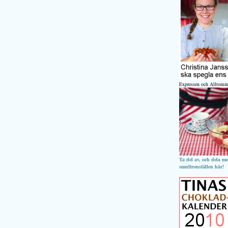
Expressen och Alltomm
Ta del av, och dela m
smultronställen här!