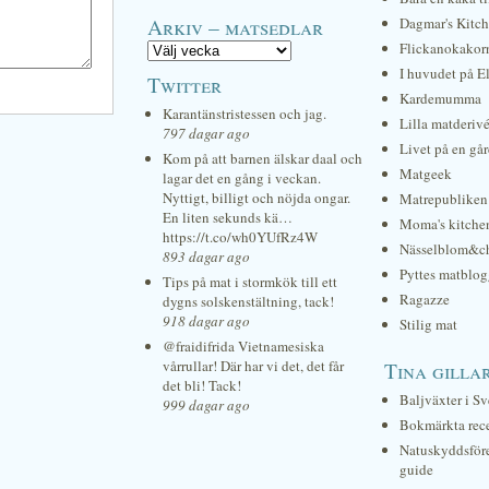
Arkiv – matsedlar
Dagmar's Kitc
Flickanokakor
I huvudet på E
Twitter
Kardemumma
Karantänstristessen och jag.
Lilla matderiv
797 dagar ago
Livet på en gå
Kom på att barnen älskar daal och
Matgeek
lagar det en gång i veckan.
Nyttigt, billigt och nöjda ongar.
Matrepubliken
En liten sekunds kä…
Moma's kitche
https://t.co/wh0YUfRz4W
Nässelblom&c
893 dagar ago
Pyttes matblog
Tips på mat i stormkök till ett
Ragazze
dygns solskenstältning, tack!
918 dagar ago
Stilig mat
@fraidifrida Vietnamesiska
vårrullar! Där har vi det, det får
Tina gilla
det bli! Tack!
Baljväxter i Sv
999 dagar ago
Bokmärkta rec
Natuskyddsför
guide