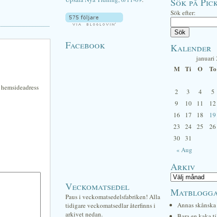
Sök på Pick
Sök efter:
Facebook
Kalender
januari
M
Ti
O
To
n hemsideadress
2
3
4
5
9
10
11
12
16
17
18
19
23
24
25
26
30
31
« Aug
Arkiv
Veckomatsedel
Matblogg
Paus i veckomatsedelsfabriken! Alla
Annas skånska 
tidigare veckomatsedlar återfinns i
arkivet nedan.
Bara en kaka ti