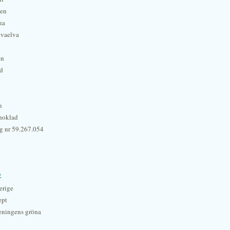
hen
na
lvaelva
én
rd
n
hoklad
g nr 59.267.054
r
erige
ept
eningens gröna