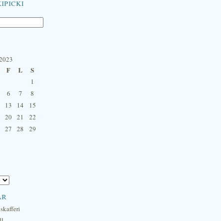
ipicki
 2023
F
L
S
1
6
7
8
13
14
15
20
21
22
27
28
29
ar
skafferi
ll