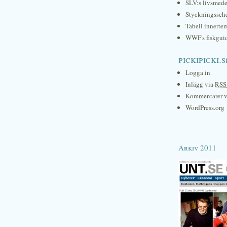
SLV:s livsmede
Styckningssc
Tabell innerte
WWF's fiskgui
pickipicki.s
Logga in
Inlägg via
RSS
Kommentarer 
WordPress.org
Arkiv 2011