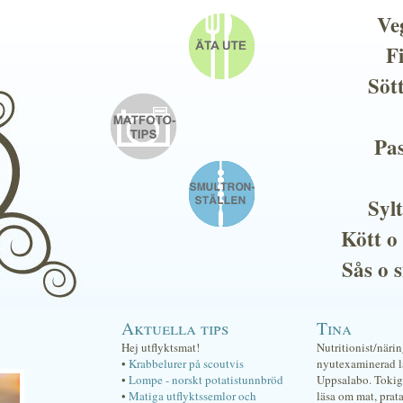
Ve
F
Söt
Pas
Sylt
Kött o
Sås o 
Aktuella tips
Tina
Hej utflyktsmat!
Nutritionist/näri
•
Krabbelurer på scoutvis
nyutexaminerad lä
•
Lompe - norskt potatistunnbröd
Uppsalabo. Tokig 
•
Matiga utflyktssemlor och
läsa om mat, prat