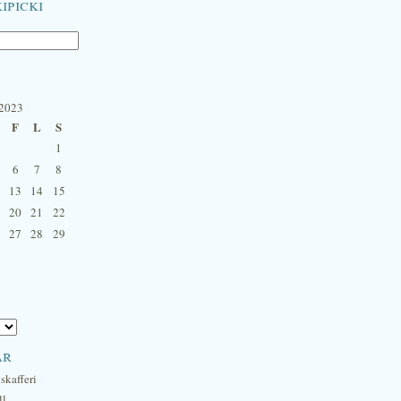
ipicki
 2023
F
L
S
1
6
7
8
13
14
15
20
21
22
27
28
29
ar
skafferi
ll