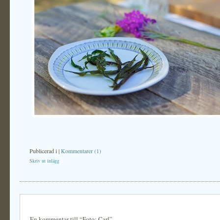
Publicerad i
|
Kommentarer (1)
Skriv ut inlägg
En kommentar till “Foto: Carl”