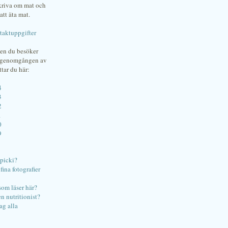
skriva om mat och
att äta mat.
taktuppgifter
gen du besöker
bgenomgången av
ttar du här:
4
3
2
1
0
9
ipicki?
ina fotografier
som läser här?
en nutritionist?
ag alla