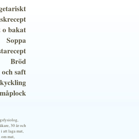
getariskt
iskrecept
t o bakat
Soppa
tarecept
Bröd
 och saft
 kyckling
småplock
ngsfysiolog,
kare, 30 år och
i att laga mat,
a om mat,