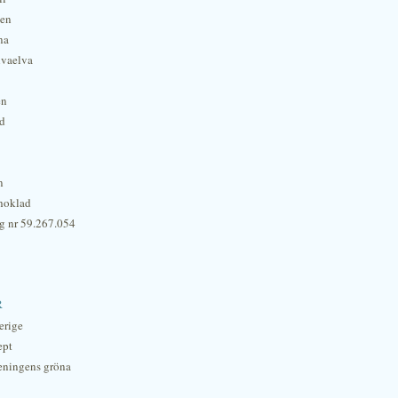
hen
na
lvaelva
én
rd
n
hoklad
g nr 59.267.054
r
erige
ept
eningens gröna