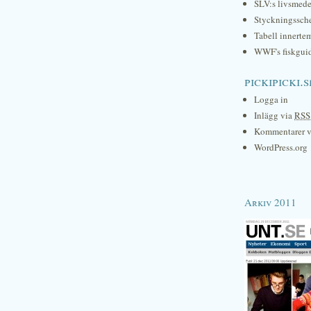
SLV:s livsmede
Styckningssc
Tabell innerte
WWF's fiskgui
pickipicki.s
Logga in
Inlägg via
RSS
Kommentarer 
WordPress.org
Arkiv 2011