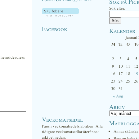
Sök på Pick
Sök efter:
Facebook
Kalender
januari
M
Ti
O
To
n hemsideadress
2
3
4
5
9
10
11
12
16
17
18
19
23
24
25
26
30
31
« Aug
Arkiv
Veckomatsedel
Matblogg
Paus i veckomatsedelsfabriken! Alla
Annas skånska 
tidigare veckomatsedlar återfinns i
arkivet nedan.
Bara en kaka ti