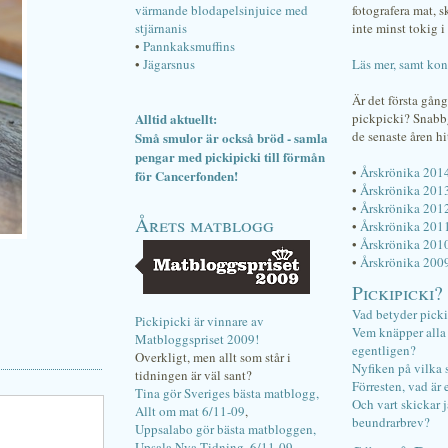
värmande blodapelsinjuice med
fotografera mat, 
stjärnanis
inte minst tokig i 
•
Pannkaksmuffins
•
Jägarsnus
Läs mer, samt kon
Är det första gån
Alltid aktuellt:
pickpicki? Snab
de senaste åren hi
Små smulor är också bröd - samla
pengar med pickipicki till förmån
•
Årskrönika 201
för Cancerfonden!
•
Årskrönika 201
•
Årskrönika 201
Årets matblogg
•
Årskrönika 201
•
Årskrönika 201
•
Årskrönika 200
Pickipicki?
Vad betyder pick
Pickipicki är vinnare av
Vem knäpper alla f
Matbloggspriset 2009!
egentligen?
Overkligt, men allt som står i
Nyfiken på vilka 
tidningen är väl sant?
Förresten, vad är 
Tina gör Sveriges bästa matblogg,
Och vart skickar j
Allt om mat 6/11-09
,
beundrarbrev?
Uppsalabo gör bästa matbloggen,
Upsala Nya Tidning, 6/11-09
.