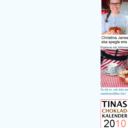
Expressen och Alltomm
Ta del av, och dela m
smultronställen här!