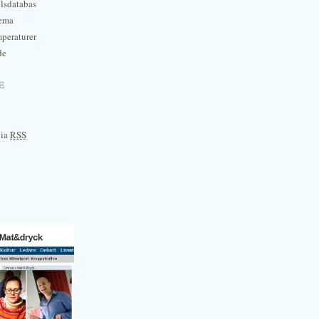
lsdatabas
hema
mperaturer
de
e
via
RSS