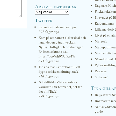
Arkiv – matsedlar
Dagmar's Kitc
Flickanokakor
I huvudet på E
Twitter
Kardemumma
Karantänstristessen och jag.
Lilla matderiv
797 dagar ago
Livet på en gå
Kom på att barnen älskar daal och
Matgeek
lagar det en gång i veckan.
Nyttigt, billigt och nöjda ongar.
Matrepubliken
En liten sekunds kä…
Moma's kitche
https://t.co/wh0YUfRz4W
Nässelblom&c
893 dagar ago
Pyttes matblog
Tips på mat i stormkök till ett
Ragazze
dygns solskenstältning, tack!
918 dagar ago
Stilig mat
@fraidifrida Vietnamesiska
vårrullar! Där har vi det, det får
Tina gilla
det bli! Tack!
Baljväxter i Sv
999 dagar ago
Bokmärkta rec
Natuskyddsför
guide