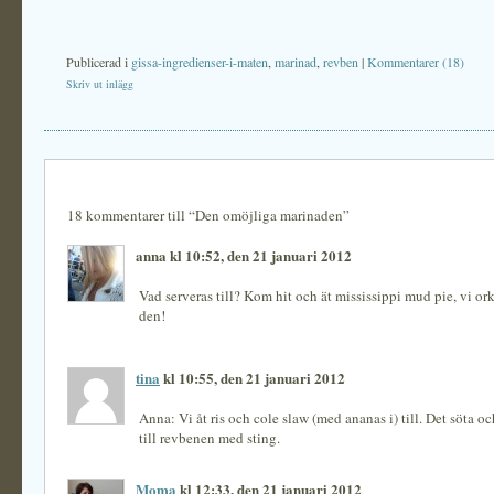
Publicerad i
gissa-ingredienser-i-maten
,
marinad
,
revben
|
Kommentarer (18)
Skriv ut inlägg
18 kommentarer till “Den omöjliga marinaden”
anna kl 10:52, den 21 januari 2012
Vad serveras till? Kom hit och ät mississippi mud pie, vi ork
den!
tina
kl 10:55, den 21 januari 2012
Anna: Vi åt ris och cole slaw (med ananas i) till. Det söta oc
till revbenen med sting.
Moma
kl 12:33, den 21 januari 2012