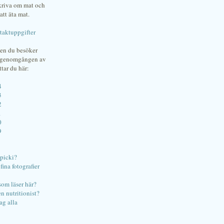
skriva om mat och
att äta mat.
taktuppgifter
gen du besöker
bgenomgången av
ttar du här:
4
3
2
1
0
9
ipicki?
ina fotografier
som läser här?
en nutritionist?
ag alla