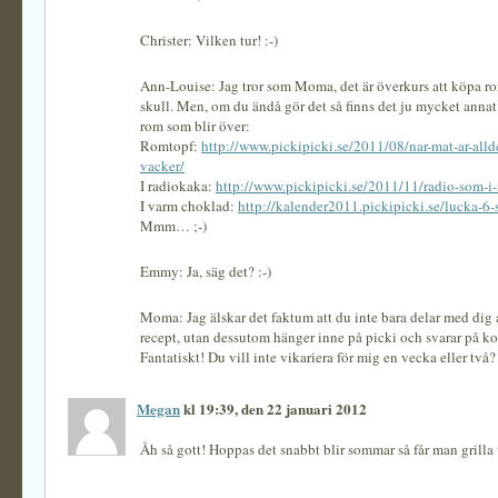
Christer: Vilken tur! :-)
Ann-Louise: Jag tror som Moma, det är överkurs att köpa r
skull. Men, om du ändå gör det så finns det ju mycket anna
rom som blir över:
Romtopf:
http://www.pickipicki.se/2011/08/nar-mat-ar-allde
vacker/
I radiokaka:
http://www.pickipicki.se/2011/11/radio-som-i
I varm choklad:
http://kalender2011.pickipicki.se/lucka-6-s
Mmm… ;-)
Emmy: Ja, säg det? :-)
Moma: Jag älskar det faktum att du inte bara delar med dig 
recept, utan dessutom hänger inne på picki och svarar på k
Fantatiskt! Du vill inte vikariera för mig en vecka eller två?
Megan
kl 19:39, den 22 januari 2012
Åh så gott! Hoppas det snabbt blir sommar så får man grill