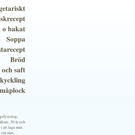
getariskt
iskrecept
t o bakat
Soppa
tarecept
Bröd
 och saft
 kyckling
småplock
ngsfysiolog,
kare, 30 år och
i att laga mat,
a om mat,