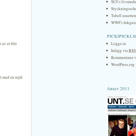
SLV:s livsmede
Styckningssc
Tabell innerte
WWF's fiskgui
pickipicki.s
 av er blir
Logga in
Inlägg via
RSS
Kommentarer 
WordPress.org
tt med en rejäl
Arkiv 2011