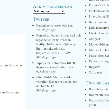
Arkiv – matsedlar
Dagmar's Kitc
Flickanokakor
I huvudet på E
Twitter
Kardemumma
Karantänstristessen och jag.
Lilla matderiv
797 dagar ago
Livet på en gå
Kom på att barnen älskar daal och
Matgeek
lagar det en gång i veckan.
Nyttigt, billigt och nöjda ongar.
Matrepubliken
En liten sekunds kä…
Moma's kitche
https://t.co/wh0YUfRz4W
Nässelblom&c
893 dagar ago
Pyttes matblog
Tips på mat i stormkök till ett
ar inte äta mer av
Ragazze
dygns solskenstältning, tack!
918 dagar ago
Stilig mat
@fraidifrida Vietnamesiska
vårrullar! Där har vi det, det får
Tina gilla
det bli! Tack!
Baljväxter i Sv
999 dagar ago
h snälla var gott
Bokmärkta rec
Natuskyddsför
guide