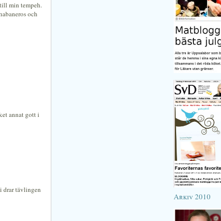
till min tempeh.
m habaneros och
et annat gott i
 drar tävlingen
Arkiv 2010