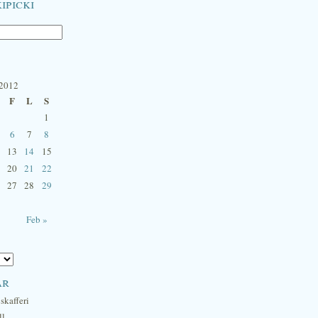
ipicki
 2012
F
L
S
1
6
7
8
13
14
15
20
21
22
27
28
29
Feb »
ar
skafferi
ll