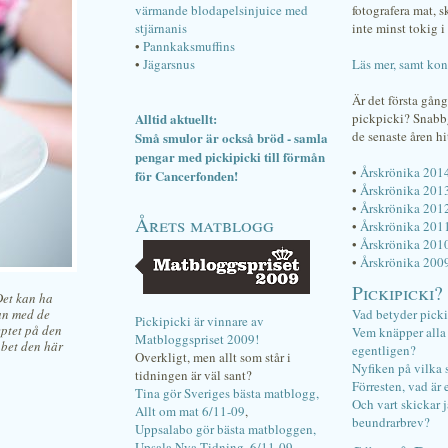
värmande blodapelsinjuice med
fotografera mat, 
stjärnanis
inte minst tokig i 
•
Pannkaksmuffins
•
Jägarsnus
Läs mer, samt kon
Är det första gån
Alltid aktuellt:
pickpicki? Snab
de senaste åren hi
Små smulor är också bröd - samla
pengar med pickipicki till förmån
•
Årskrönika 201
för Cancerfonden!
•
Årskrönika 201
•
Årskrönika 201
Årets matblogg
•
Årskrönika 201
•
Årskrönika 201
•
Årskrönika 200
Pickipicki?
Det kan ha
an med de
Vad betyder pick
Pickipicki är vinnare av
eptet på den
Vem knäpper alla f
Matbloggspriset 2009!
 bet den här
egentligen?
Overkligt, men allt som står i
Nyfiken på vilka 
tidningen är väl sant?
Förresten, vad är 
Tina gör Sveriges bästa matblogg,
Och vart skickar j
Allt om mat 6/11-09
,
beundrarbrev?
Uppsalabo gör bästa matbloggen,
Upsala Nya Tidning, 6/11-09
.