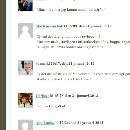
Nämen, hur har jag kunna missat det här? :-)
Mårtenssons kök
kl 15:09, den 21 januari 2012
Oj vad det låter gott att bada revbenen i!
Lite som utslagstävligen i mästerkocken på tv, hoppas ingen
tvungna att lämna bordet om ni gissar fel:)
Sanna
kl 15:17, den 21 januari 2012
Oj det där måste jag göra i veckan. Revben är så otroligt go
skoda coleslaw till. Tack för tipset!
Christer
kl 15:28, den 21 januari 2012
Ser mycket gott ut :)
Ann-Louise
kl 17:26, den 21 januari 2012