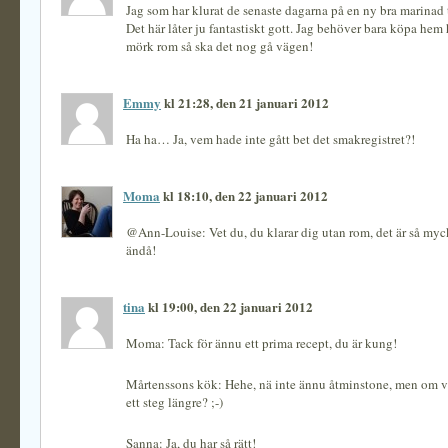
Jag som har klurat de senaste dagarna på en ny bra marinad 
Det här låter ju fantastiskt gott. Jag behöver bara köpa he
mörk rom så ska det nog gå vägen!
Emmy
kl 21:28, den 21 januari 2012
Ha ha… Ja, vem hade inte gått bet det smakregistret?!
Moma
kl 18:10, den 22 januari 2012
@Ann-Louise: Vet du, du klarar dig utan rom, det är så myck
ändå!
tina
kl 19:00, den 22 januari 2012
Moma: Tack för ännu ett prima recept, du är kung!
Mårtenssons kök: Hehe, nä inte ännu åtminstone, men om vi
ett steg längre? ;-)
Sanna: Ja, du har så rätt!