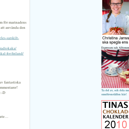
om för marinadens
t att använda den
les-sarskilt-
-radiokaka/
Expressen och Alltomm
kal-for-finland/
av fantastiska
ommentarer!
Ta del av, och dela m
 :-D
smultronställen här!
a ute…