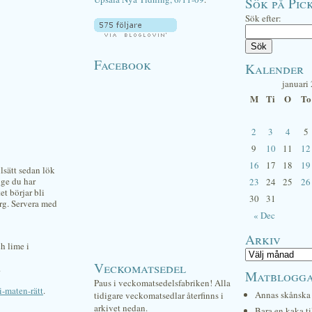
Sök på Pick
Sök efter:
Facebook
Kalender
januari
M
Ti
O
To
2
3
4
5
9
10
11
12
16
17
18
19
llsätt sedan lök
nge du har
23
24
25
26
et börjar bli
30
31
färg. Servera med
« Dec
Arkiv
ch lime i
Veckomatsedel
.
Matblogg
Paus i veckomatsedelsfabriken! Alla
i-maten-rätt
.
Annas skånska 
tidigare veckomatsedlar återfinns i
arkivet nedan.
Bara en kaka ti