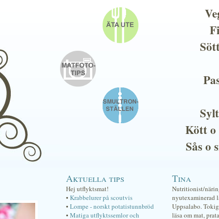
Ve
F
Söt
Pas
Sylt
Kött o
Sås o 
Aktuella tips
Tina
Hej utflyktsmat!
Nutritionist/näri
•
Krabbelurer på scoutvis
nyutexaminerad lä
•
Lompe - norskt potatistunnbröd
Uppsalabo. Tokig 
•
Matiga utflyktssemlor och
läsa om mat, prat