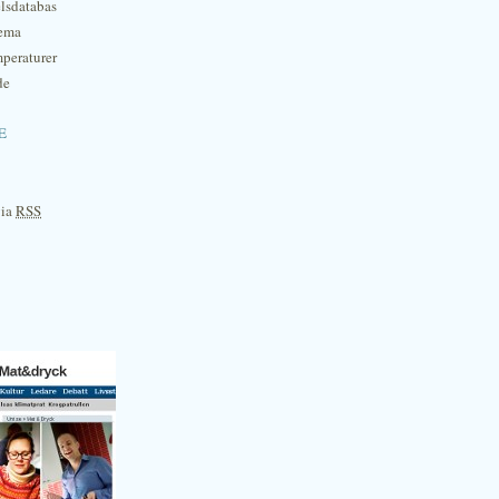
lsdatabas
hema
mperaturer
de
e
via
RSS