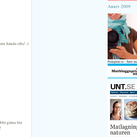
Arkiv 2009
inte hända ofta! :)
Pickipicki.se - Årets m
blir gärna lite
!