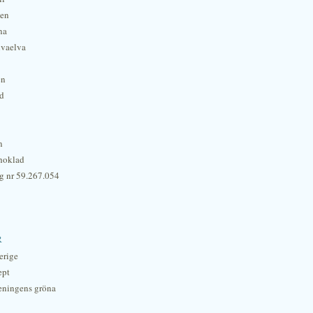
hen
na
lvaelva
én
rd
n
hoklad
g nr 59.267.054
r
erige
ept
eningens gröna