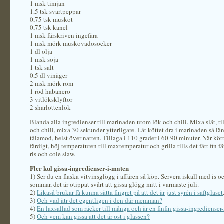
1 msk timjan
1,5 tsk svartpeppar
0,75 tsk muskot
0,75 tsk kanel
1 msk färskriven ingefära
1 msk mörk muskovadosocker
1 dl olja
1 msk soja
1 tsk salt
0,5 dl vinäger
2 msk mörk rom
1 röd habanero
3 vitlöksklyftor
2 sharlottenlök
Blanda alla ingredienser till marinaden utom lök och chili. Mixa slät, ti
och chili, mixa 30 sekunder ytterligare. Låt köttet dra i marinaden så lä
tålamod, helst över natten. Tillaga i 110 grader i 60-90 minuter. När kött
färdigt, höj temperaturen till maxtemperatur och grilla tills det fått fin 
ris och cole slaw.
Fler kul gissa-ingredienser-i-maten
1) Ser du en flaska vitvinsglögg i affären så köp. Servera iskall med is o
sommar, det är otippat svårt att gissa glögg mitt i varmaste juli.
2)
Likaså brukar få kunna sätta fingret på att det är just syrén i saftglaset
3)
Och vad ätr det egentligen i den där memman?
4)
En laxsallad som räcker till många och är en finfin gissa-ingredienser-
5)
Och vem kan gissa att det är ost i glassen?