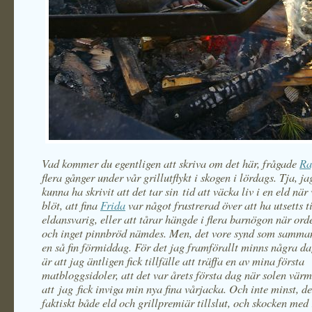
Vad kommer du egentligen att skriva om det här, frågade
Ra
flera gånger under vår grillutflykt i skogen i lördags. Tja, ja
kunna ha skrivit att det tar sin tid att väcka liv i en eld när
blöt, att fina
Frida
var något frustrerad över att ha utsetts ti
eldansvarig, eller att tårar hängde i flera barnögon när ord
och inget pinnbröd nämdes. Men, det vore synd som samma
en så fin förmiddag. För det jag framförallt minns några d
är att jag äntligen fick tillfälle att träffa en av mina första
matbloggsidoler, att det var årets första dag när solen vär
att jag fick inviga min nya fina vårjacka. Och inte minst, de
faktiskt både eld och grillpremiär tillslut, och skocken med