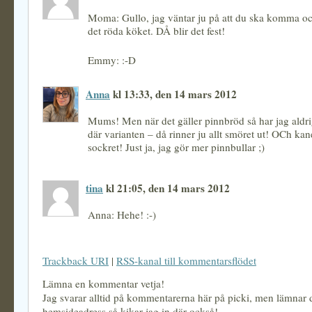
Moma: Gullo, jag väntar ju på att du ska komma oc
det röda köket. DÅ blir det fest!
Emmy: :-D
Anna
kl 13:33, den 14 mars 2012
Mums! Men när det gäller pinnbröd så har jag aldrig
där varianten – då rinner ju allt smöret ut! OCh ka
sockret! Just ja, jag gör mer pinnbullar ;)
tina
kl 21:05, den 14 mars 2012
Anna: Hehe! :-)
Trackback URI
|
RSS-kanal till kommentarsflödet
Lämna en kommentar vetja!
Jag svarar alltid på kommentarerna här på picki, men lämnar
hemsideadress så kikar jag in där också!