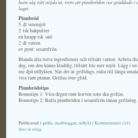
barn såg rätt nöjda ut, trots att pinnbröden var gräddade i 
laget.
Pinnbröd
5 dl vetemjöl
2 tsk bakpulver
en knapp tsk salt
2 dl vatten
ev pynt: sesamfrön
Blanda alla torra ingredienser och tillsätt vatten. Arbeta iho
deg, om den känns kladdig, tillsätt lite mer mjöl. Lägg i en
me dpå utflykten. När det är grilldags, rulla till långa sma
vira runt pinnar. Grillas över glöd.
Pinnbrödstips
Bonustips 1: Vira degen runt korven som ska grillas.
Bonustips 2: Rulla pinnbröden i sesamfrön innan grillning.
Publicerad i
grilla
,
matbloggar
,
utflykt
|
Kommentarer (14)
Skriv ut inlägg