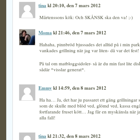
tina
kl 20:10, den 7 mars 2012
Mårtenssons kök: Och SKÅNSK ska den va! ;-)
Moma
kl 21:46, den 7 mars 2012
Hahaha, pinnbröd bjussades det alltid på i min park
vankades grillning när jag var liten- då var det fest!
På tal om matbloggsidoler- så är du min fast lite dis
sådär *visslar generat*.
Emmy
kl 14:59, den 8 mars 2012
Ha ha… Ja, det har ju passaret ett gäng grillningar s
som de skulle med blöd ved, glömd ved, kassa engå
fortfarande fruset kött… Jag får en myskänsla när ja
alla fall!
tina
kl 21:32, den 8 mars 2012