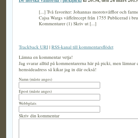
De norska våfflorna | pickipicki
kl 20:34, den 24 mars 2013
[...] Två favoriter: Johannas morotsvåfflor och farm
Cajsa Wargs våffelrecept från 1755 Publicerad i brun
Kommentarer (1) Skriv ut [...]
Trackback URI
|
RSS-kanal till kommentarsflödet
Lämna en kommentar vetja!
Jag svarar alltid på kommentarerna här på picki, men lämnar
hemsideadress så kikar jag in där också!
Namn (måste anges)
Epost (måste anges)
Webbplats
Skriv din kommentar