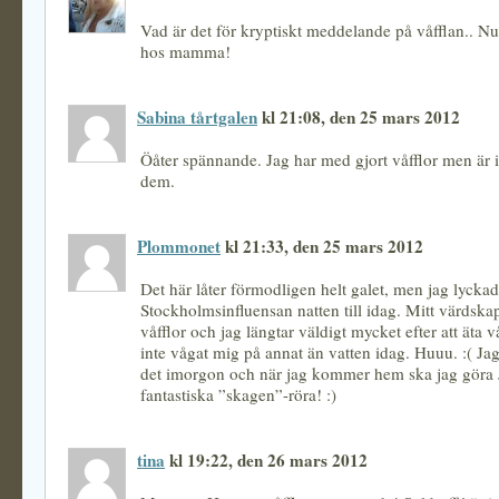
Vad är det för kryptiskt meddelande på våfflan.. Nu 
hos mamma!
Sabina tårtgalen
kl 21:08, den 25 mars 2012
Öåter spännande. Jag har med gjort våfflor men är 
dem.
Plommonet
kl 21:33, den 25 mars 2012
Det här låter förmodligen helt galet, men jag lyckad
Stockholmsinfluensan natten till idag. Mitt värdskap
våfflor och jag längtar väldigt mycket efter att äta v
inte vågat mig på annat än vatten idag. Huuu. :( Jag
det imorgon och när jag kommer hem ska jag göra
fantastiska ”skagen”-röra! :)
tina
kl 19:22, den 26 mars 2012