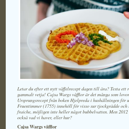
Letar du efter ett nytt våffelrecept dagen till ära? Testa ett r
gammalt vetja! Cajsa Wargs våfflor är det många som lovor
Ursprungsrecept från boken Hjelpreda i hushållningen för 
Fruentimmer (1755) innehöll för visso sur tjockgrädde och
fraiche, möjligen inte heller något bubbelvatten. Men 2012 
också vad vi haver, eller hur?
Cajsa Wargs våfflor