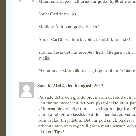
Mamma: Hoppas våfflorna var goda! Syltbuffé är in
Sofie: Carl är fin! ;-)
Matilda: Ååh, vad gott det låter!
Anna: Carl är väl inte kryptiskt, det är klarspråk!
Sabina: Testa det här receptet, hett våffeljärn och s
svälla.
Plommonet: Men vilken osis, hoppas du mår bättre
Sara kl 21:42, den 6 augusti 2012
Provade detta och gjorde precis som det stod och ja
i en timme meeeeeen det bara pyste/läckte ut ur jär
våfflorna blev väldigt tunna…vad gjorde jag för fel
vanliga fall göra klassiska våfflor med bakpulver o
som brukar bli jättebra. Det var god smak på dessa 
erkänna men som sagt vill gärna mätta barnen och 
i köket! Tips?