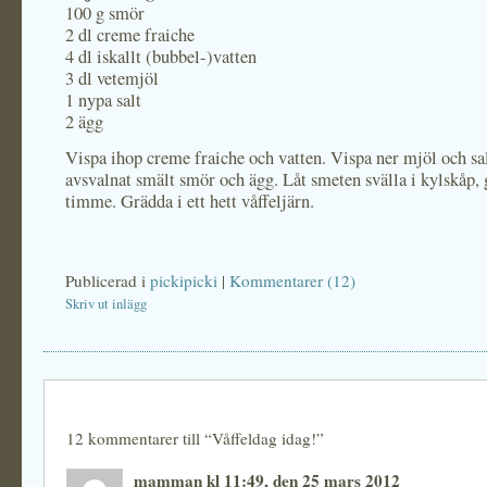
100 g smör
2 dl creme fraiche
4 dl iskallt (bubbel-)vatten
3 dl vetemjöl
1 nypa salt
2 ägg
Vispa ihop creme fraiche och vatten. Vispa ner mjöl och sal
avsvalnat smält smör och ägg. Låt smeten svälla i kylskåp, 
timme. Grädda i ett hett våffeljärn.
Publicerad i
pickipicki
|
Kommentarer (12)
Skriv ut inlägg
12 kommentarer till “Våffeldag idag!”
mamman kl 11:49, den 25 mars 2012