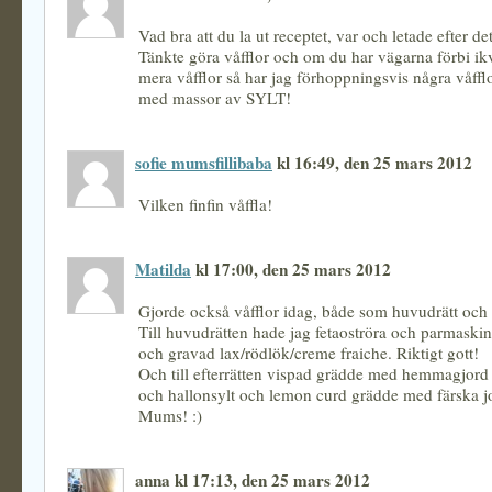
Vad bra att du la ut receptet, var och letade efter de
Tänkte göra våfflor och om du har vägarna förbi ikv
mera våfflor så har jag förhoppningsvis några våffl
med massor av SYLT!
sofie mumsfillibaba
kl 16:49, den 25 mars 2012
Vilken finfin våffla!
Matilda
kl 17:00, den 25 mars 2012
Gjorde också våfflor idag, både som huvudrätt och e
Till huvudrätten hade jag fetaoströra och parmaskin
och gravad lax/rödlök/creme fraiche. Riktigt gott!
Och till efterrätten vispad grädde med hemmagjord 
och hallonsylt och lemon curd grädde med färska j
Mums! :)
anna kl 17:13, den 25 mars 2012