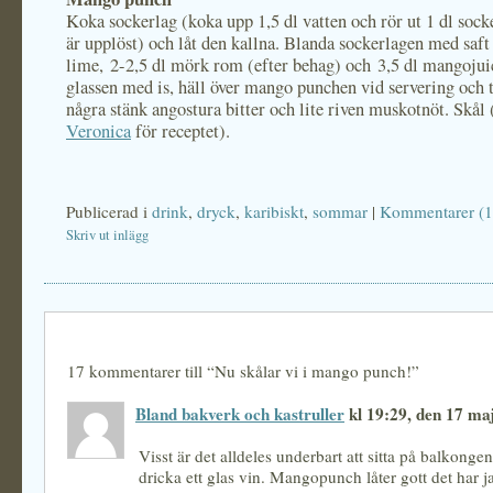
Koka sockerlag (koka upp 1,5 dl vatten och rör ut 1 dl socker
är upplöst) och låt den kallna. Blanda sockerlagen med saft 
lime, 2-2,5 dl mörk rom (efter behag) och 3,5 dl mangojui
glassen med is, häll över mango punchen vid servering och
några stänk angostura bitter och lite riven muskotnöt. Skål 
Veronica
för receptet).
Publicerad i
drink
,
dryck
,
karibiskt
,
sommar
|
Kommentarer (1
Skriv ut inlägg
17 kommentarer till “Nu skålar vi i mango punch!”
Bland bakverk och kastruller
kl 19:29, den 17 ma
Visst är det alldeles underbart att sitta på balkongen
dricka ett glas vin. Mangopunch låter gott det har j