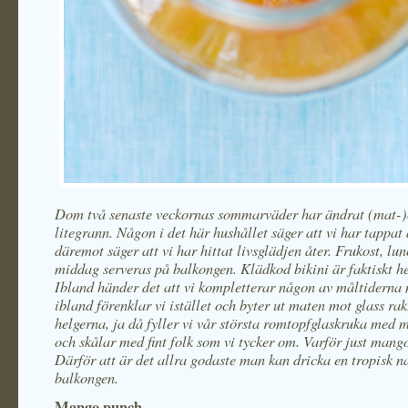
Dom två senaste veckornas sommarväder har ändrat (mat-
litegrann. Någon i det här hushållet säger att vi har tappat a
däremot säger att vi har hittat livsglädjen åter. Frukost, lu
middag serveras på balkongen. Klädkod bikini är faktiskt he
Ibland händer det att vi kompletterar någon av måltiderna 
ibland förenklar vi istället och byter ut maten mot glass ra
helgerna, ja då fyller vi vår största romtopfglaskruka med
och skålar med fint folk som vi tycker om. Varför just man
Därför att är det allra godaste man kan dricka en tropisk n
balkongen.
Mango punch