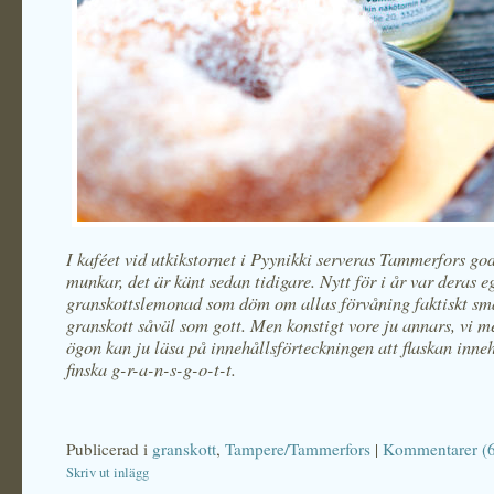
I kaféet vid utkikstornet i Pyynikki serveras Tammerfors go
munkar, det är känt sedan tidigare. Nytt för i år var deras e
granskottslemonad som döm om allas förvåning faktiskt s
granskott såväl som gott. Men konstigt vore ju annars, vi m
ögon kan ju läsa på innehållsförteckningen att flaskan inneh
finska g-r-a-n-s-g-o-t-t.
Publicerad i
granskott
,
Tampere/Tammerfors
|
Kommentarer (6
Skriv ut inlägg