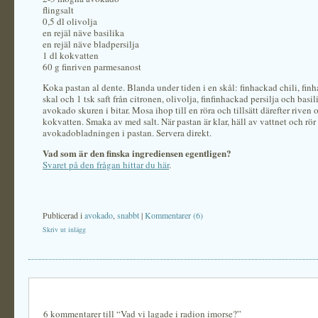
flingsalt
0,5 dl olivolja
en rejäl näve basilika
en rejäl näve bladpersilja
1 dl kokvatten
60 g finriven parmesanost
Koka pastan al dente. Blanda under tiden i en skål: finhackad chili, finh
skal och 1 tsk saft från citronen, olivolja, finfinhackad persilja och basi
avokado skuren i bitar. Mosa ihop till en röra och tillsätt därefter riven 
kokvatten. Smaka av med salt. När pastan är klar, häll av vattnet och rör 
avokadobladningen i pastan. Servera direkt.
Vad som är den finska ingrediensen egentligen?
Svaret på den frågan hittar du här
.
Publicerad i
avokado
,
snabbt
|
Kommentarer (6)
Skriv ut inlägg
6 kommentarer till “Vad vi lagade i radion imorse?”