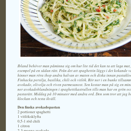
Ibland behöver man påminna sig om hur lite tid det kan ta att laga mat, 
exempel på en sådan rätt. Från det att spaghettin läggs i det kokande v
hinner man röra ihop andra halvan av maten och diska innan pastaklo
Finhacka persilja, basilika, chili och vitlök. Rör ner i en bunke tillsa
avokado, olivolja och riven parmesanost. Sen kostar man på sig en min
ner avokadoblandningen i spaghettikastrullen tills man har en grön o
pastarätt. Middag på 10 minuter med andra ord. Den som tror att jag bl
klockan och testa ikväll.
Den finska avokadopastan
2 portioner spaghetti
1 vitlöksklyfta
0,5-1 röd chili
1 citron
2-3 mogna avokado