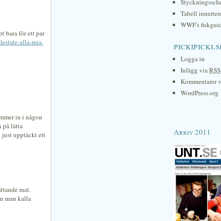
Styckningssc
Tabell innerte
WWF's fiskgui
t bara för ett par
lestate-alla-mia-
pickipicki.s
Logga in
Inlägg via
RSS
Kommentarer 
WordPress.org
ommer in i någon
 på lätta
Arkiv 2011
 just upptäckt ett
ättande mat.
an man kalla