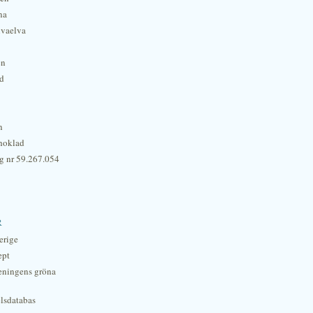
na
lvaelva
én
rd
n
hoklad
g nr 59.267.054
r
erige
ept
eningens gröna
lsdatabas