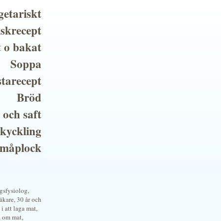
getariskt
iskrecept
t o bakat
Soppa
tarecept
Bröd
 och saft
 kyckling
småplock
ngsfysiolog,
kare, 30 år och
i att laga mat,
a om mat,