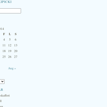
ipicki
014
F
L
S
4
5
6
11
12
13
18
19
20
25
26
27
Aug »
ar
skafferi
ll
hen