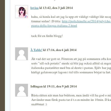
lovisa
kl 13:42, den 3 juli 2014
haha, så himla kul att jag la upp ett väldigt väldigt likt recep
timmar sedan! :D titta:
http://polichinelle.se/2014/july/che-
punta-della-lingua-italiana-2.html
tack för en finfin blogg!
À Table!
kl 17:16, den 6 juli 2014
Åh vad det ser gott ut. Förutom att jag på sommaren ofta k
sorts ”sill och potatis”-mode så blir jag också alltid så sugen
italienska pastarätter med bra al dente i pastan. Själv har jag
härligt gelatorecept lagom i tid tills sommaren börjat ta fart.
Isflingan kl 19:11, den 9 juli 2014
Bästa rätten när man har bråttom, men ändå vill ha god o m
Använder man färsk pasta tar d t.o.m mindre än 10min. D k
snabbmat :)