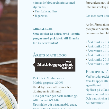
värmande blodapelsinjuice med
fotografera mat, 
stjärnanis
inte minst tokig i 
•
Pannkaksmuffins
•
Jägarsnus
Läs mer, samt kon
Är det första gån
Alltid aktuellt:
pickpicki? Snab
de senaste åren hi
Små smulor är också bröd - samla
pengar med pickipicki till förmån
•
Årskrönika 201
för Cancerfonden!
•
Årskrönika 201
•
Årskrönika 201
Årets matblogg
•
Årskrönika 201
•
Årskrönika 201
•
Årskrönika 200
Pickipicki?
Vad betyder pick
Pickipicki är vinnare av
Vem knäpper alla f
Matbloggspriset 2009!
egentligen?
Overkligt, men allt som står i
Nyfiken på vilka 
tidningen är väl sant?
Förresten, vad är 
Tina gör Sveriges bästa matblogg,
Och vart skickar j
Allt om mat 6/11-09
,
beundrarbrev?
Uppsalabo gör bästa matbloggen,
Upsala Nya Tidning, 6/11-09
.