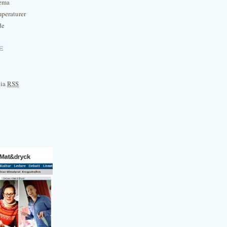
hema
mperaturer
de
e
via
RSS