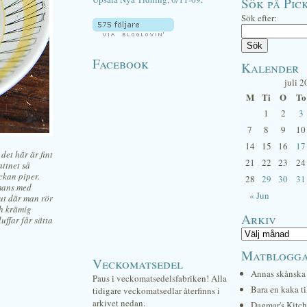
Sök på Pick
Sök efter:
Facebook
Kalender
juli 2
M
Ti
O
To
1
2
3
7
8
9
10
14
15
16
17
det här är fint
21
22
23
24
attnet så
ckan piper.
28
29
30
31
mmans med
« Jun
ut där man rör
ch krämig
Arkiv
uffar får sätta
Matblogg
Veckomatsedel
Annas skånska 
Paus i veckomatsedelsfabriken! Alla
Bara en kaka ti
tidigare veckomatsedlar återfinns i
arkivet nedan.
Dagmar's Kitc