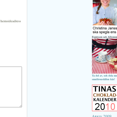
n hemsideadress
Expressen och Alltomm
Ta del av, och dela m
smultronställen här!
Arkiv 2009