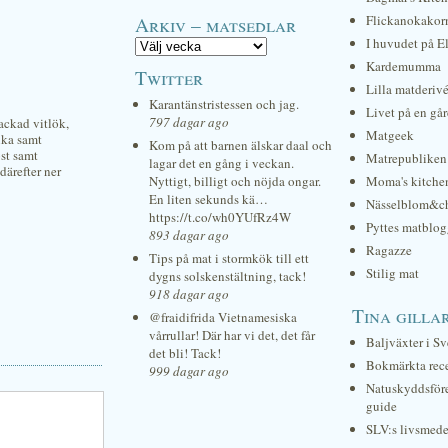
Arkiv – matsedlar
Flickanokakor
I huvudet på E
Kardemumma
Twitter
Lilla matderiv
Karantänstristessen och jag.
Livet på en gå
797 dagar ago
ackad vitlök,
Matgeek
lika samt
Kom på att barnen älskar daal och
ost samt
Matrepubliken
lagar det en gång i veckan.
därefter ner
Nyttigt, billigt och nöjda ongar.
Moma's kitche
En liten sekunds kä…
Nässelblom&c
https://t.co/wh0YUfRz4W
Pyttes matblog
893 dagar ago
Ragazze
Tips på mat i stormkök till ett
Stilig mat
dygns solskenstältning, tack!
918 dagar ago
Tina gilla
@fraidifrida Vietnamesiska
vårrullar! Där har vi det, det får
Baljväxter i Sv
det bli! Tack!
Bokmärkta rec
999 dagar ago
Natuskyddsför
guide
SLV:s livsmede