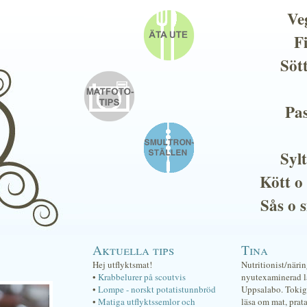
Ve
F
Söt
Pas
Sylt
Kött o
Sås o 
Aktuella tips
Tina
Hej utflyktsmat!
Nutritionist/näri
•
Krabbelurer på scoutvis
nyutexaminerad lä
•
Lompe - norskt potatistunnbröd
Uppsalabo. Tokig 
•
Matiga utflyktssemlor och
läsa om mat, prat