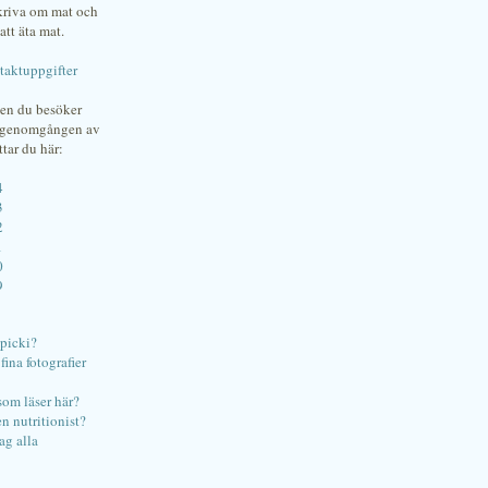
skriva om mat och
att äta mat.
taktuppgifter
gen du besöker
bgenomgången av
ttar du här:
4
3
2
1
0
9
ipicki?
ina fotografier
som läser här?
en nutritionist?
ag alla