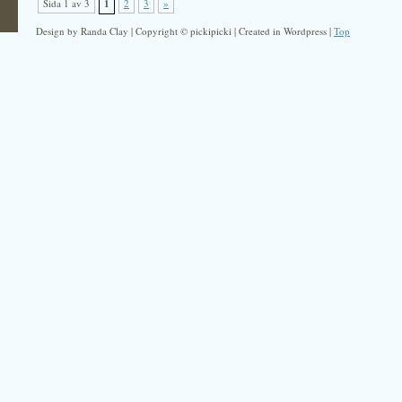
Sida 1 av 3
1
2
3
»
Design by Randa Clay | Copyright © pickipicki | Created in Wordpress |
Top