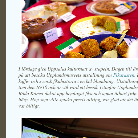
I lördags gick Uppsalas kulturnatt av stapeln. Dagen till är
på att besöka Upplandsmuseets utställning om
Fikarasten
. 
kaffe- och svensk fikahistoria i en kul blandning. Utställni
tom den 16/10 och är väl värd ett besök. Utanför Uppland
Röda Korset dukat upp hemlagat fika och annat ätbart från 
hörn. Hon som ville smaka precis allting, var glad att det 
var billigt.