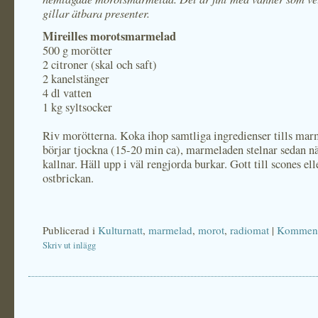
gillar ätbara presenter.
Mireilles morotsmarmelad
500 g morötter
2 citroner (skal och saft)
2 kanelstänger
4 dl vatten
1 kg syltsocker
Riv morötterna. Koka ihop samtliga ingredienser tills ma
börjar tjockna (15-20 min ca), marmeladen stelnar sedan n
kallnar. Häll upp i väl rengjorda burkar. Gott till scones ell
ostbrickan.
Publicerad i
Kulturnatt
,
marmelad
,
morot
,
radiomat
|
Kommenta
Skriv ut inlägg