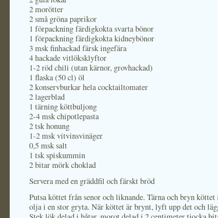
2 morötter
2 små gröna paprikor
1 förpackning färdigkokta svarta bönor
1 förpackning färdigkokta kidneybönor
3 msk finhackad färsk ingefära
4 hackade vitlöksklyftor
1-2 röd chili (utan kärnor, grovhackad)
1 flaska (50 cl) öl
2 konservburkar hela cocktailtomater
2 lagerblad
1 tärning köttbuljong
2-4 msk chipotlepasta
2 tsk honung
1-2 msk vitvinsvinäger
0,5 msk salt
1 tsk spiskummin
2 bitar mörk choklad
Servera med en gräddfil och färskt bröd
Putsa köttet från senor och liknande. Tärna och bryn köttet
olja i en stor gryta. När köttet är brynt, lyft upp det och läg
Stek lök delad i båtar, morot delad i 2 centimeter tjocka bit