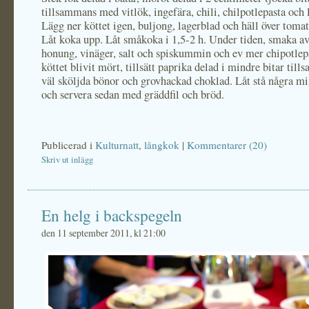
tillsammans med vitlök, ingefära, chili, chilpotlepasta och l
Lägg ner köttet igen, buljong, lagerblad och häll över tomat
Låt koka upp. Låt småkoka i 1,5-2 h. Under tiden, smaka a
honung, vinäger, salt och spiskummin och ev mer chipotlep
köttet blivit mört, tillsätt paprika delad i mindre bitar ti
väl sköljda bönor och grovhackad choklad. Låt stå några min
och servera sedan med gräddfil och bröd.
Publicerad i
Kulturnatt
,
långkok
|
Kommentarer (20)
Skriv ut inlägg
En helg i backspegeln
den 11 september 2011, kl 21:00