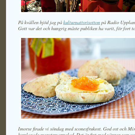
På kvällen bjöd jag på
kulturnattsrisotton
på Radio Uppland
Gott var det och hungrig måste publiken ha varit, för fort to
Imorse firade vi söndag med sconesfrukost. God ost och Mir
hemlagade morotsmarmelad. Det är fint med vänner som vet