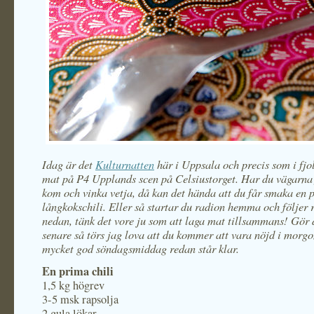
Idag är det
Kulturnatten
här i Uppsala och precis som i fjol
mat på P4 Upplands scen på Celsiustorget. Har du vägarna 
kom och vinka vetja, då kan det hända att du får smaka en 
långkokschili. Eller så startar du radion hemma och följer 
nedan, tänk det vore ju som att laga mat tillsammans! Gör 
senare så törs jag lova att du kommer att vara nöjd i morgo
mycket god söndagsmiddag redan står klar.
En prima chili
1,5 kg högrev
3-5 msk rapsolja
2 gula lökar