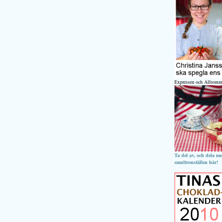
Expressen och Alltomm
Ta del av, och dela m
smultronställen här!