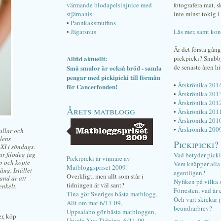
värmande blodapelsinjuice med
fotografera mat, 
stjärnanis
inte minst tokig i 
•
Pannkaksmuffins
•
Jägarsnus
Läs mer, samt kon
Är det första gån
Alltid aktuellt:
pickpicki? Snab
de senaste åren hi
Små smulor är också bröd - samla
pengar med pickipicki till förmån
•
Årskrönika 201
för Cancerfonden!
•
Årskrönika 201
•
Årskrönika 201
Årets matblogg
•
Årskrönika 201
•
Årskrönika 201
•
Årskrönika 200
rullar och
llens
Pickipicki?
AXI i söndags.
ar filodeg jag
Vad betyder pick
Pickipicki är vinnare av
pp och köpte
Vem knäpper alla f
Matbloggspriset 2009!
ng. Istället
egentligen?
Overkligt, men allt som står i
hand är att
Nyfiken på vilka 
tidningen är väl sant?
enkelt.
Förresten, vad är 
Tina gör Sveriges bästa matblogg,
Och vart skickar j
Allt om mat 6/11-09
,
beundrarbrev?
Uppsalabo gör bästa matbloggen,
r, köp
Upsala Nya Tidning, 6/11-09
.