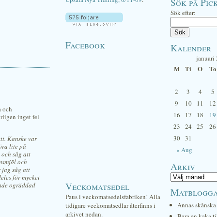
Sök på Pick
Sök efter:
Facebook
Kalender
januari
M
Ti
O
To
2
3
4
5
9
10
11
12
a och
16
17
18
19
rligen inget fel
23
24
25
26
30
31
tt. Kanske var
öra lite på
« Aug
 och såg att
amsmjöl och
Arkiv
 jag såg att
deles för mycket
Veckomatsedel
kade ogräddad
Matblogg
Paus i veckomatsedelsfabriken! Alla
Annas skånska 
tidigare veckomatsedlar återfinns i
arkivet nedan.
Bara en kaka ti