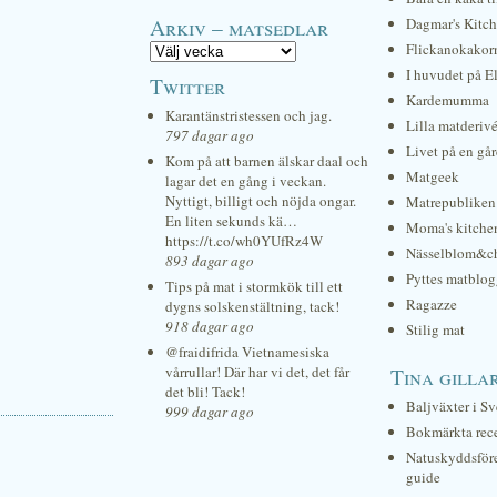
Arkiv – matsedlar
Dagmar's Kitc
Flickanokakor
I huvudet på E
Twitter
Kardemumma
Karantänstristessen och jag.
Lilla matderiv
797 dagar ago
Livet på en gå
Kom på att barnen älskar daal och
Matgeek
lagar det en gång i veckan.
Nyttigt, billigt och nöjda ongar.
Matrepubliken
En liten sekunds kä…
Moma's kitche
https://t.co/wh0YUfRz4W
Nässelblom&c
893 dagar ago
Pyttes matblog
Tips på mat i stormkök till ett
Ragazze
dygns solskenstältning, tack!
918 dagar ago
Stilig mat
@fraidifrida Vietnamesiska
vårrullar! Där har vi det, det får
Tina gilla
det bli! Tack!
Baljväxter i Sv
999 dagar ago
Bokmärkta rec
Natuskyddsför
guide