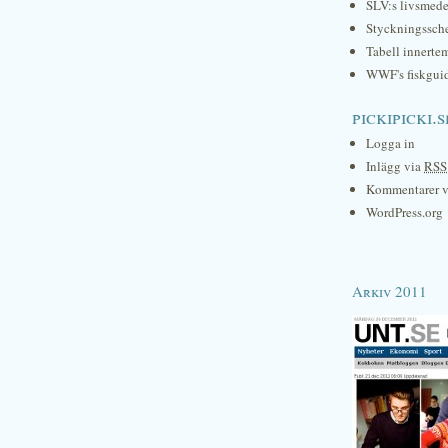
SLV:s livsmede
Styckningssc
Tabell innerte
WWF's fiskgui
pickipicki.s
Logga in
Inlägg via
RSS
Kommentarer 
WordPress.org
Arkiv 2011