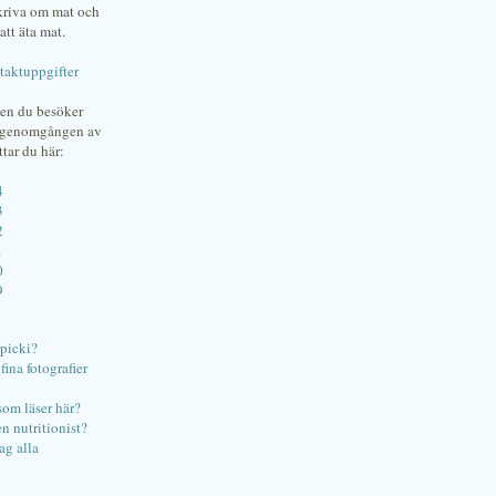
skriva om mat och
att äta mat.
taktuppgifter
gen du besöker
bgenomgången av
ttar du här:
4
3
2
1
0
9
ipicki?
ina fotografier
som läser här?
en nutritionist?
ag alla