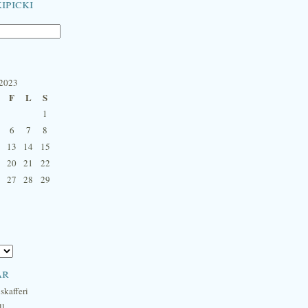
ipicki
 2023
F
L
S
1
6
7
8
13
14
15
20
21
22
27
28
29
ar
skafferi
ll