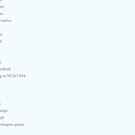
hen
na
lvaelva
én
rd
n
hoklad
g nr 59.267.054
r
erige
ept
eningens gröna