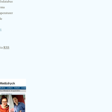
lsdatabas
hema
mperaturer
de
e
via
RSS