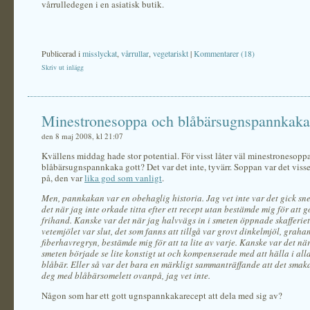
vårrulledegen i en asiatisk butik.
Publicerad i
misslyckat
,
vårrullar
,
vegetariskt
|
Kommentarer (18)
Skriv ut inlägg
Minestronesoppa och blåbärsugnspannkaka
den 8 maj 2008, kl 21:07
Kvällens middag hade stor potential. För visst låter väl minestronesopp
blåbärsugnspannkaka gott? Det var det inte, tyvärr. Soppan var det visse
på, den var
lika god som vanligt
.
Men, pannkakan var en obehaglig historia. Jag vet inte var det gick sne
det när jag inte orkade titta efter ett recept utan bestämde mig för att g
frihand. Kanske var det när jag halvvägs in i smeten öppnade skafferiet
vetemjölet var slut, det som fanns att tillgå var grovt dinkelmjöl, grah
fiberhavregryn, bestämde mig för att ta lite av varje. Kanske var det när
smeten började se lite konstigt ut och kompenserade med att hälla i all
blåbär. Eller så var det bara en märkligt sammanträffande att det sma
deg med blåbärsomelett ovanpå, jag vet inte.
Någon som har ett gott ugnspannkakarecept att dela med sig av?