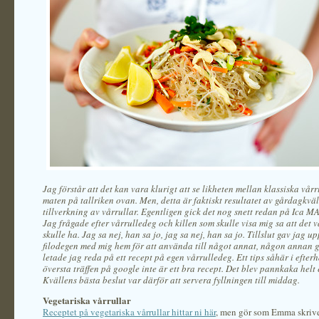
Jag förstår att det kan vara klurigt att se likheten mellan klassiska vår
maten på tallriken ovan. Men, detta är faktiskt resultatet av gårdagkvä
tillverkning av vårrullar. Egentligen gick det nog snett redan på Ica M
Jag frågade efter vårrulledeg och killen som skulle visa mig sa att det v
skulle ha. Jag sa nej, han sa jo, jag sa nej, han sa jo. Tillslut gav jag u
filodegen med mig hem för att använda till något annat, någon annan gå
letade jag reda på ett recept på egen vårrulledeg. Ett tips såhär i efter
översta träffen på google inte är ett bra recept. Det blev pannkaka helt 
Kvällens bästa beslut var därför att servera fyllningen till middag.
Vegetariska vårrullar
Receptet på vegetariska vårrullar hittar ni här
, men gör som Emma skrive