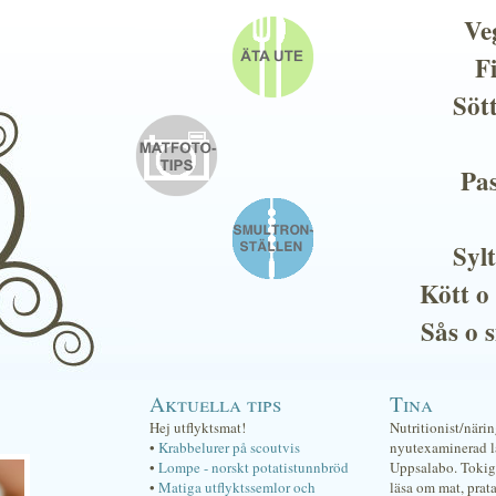
Ve
F
Söt
Pas
Sylt
Kött o
Sås o 
Aktuella tips
Tina
Hej utflyktsmat!
Nutritionist/näri
•
Krabbelurer på scoutvis
nyutexaminerad lä
•
Lompe - norskt potatistunnbröd
Uppsalabo. Tokig 
•
Matiga utflyktssemlor och
läsa om mat, prat