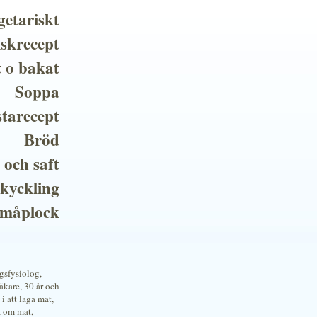
getariskt
iskrecept
t o bakat
Soppa
tarecept
Bröd
 och saft
 kyckling
småplock
ngsfysiolog,
kare, 30 år och
i att laga mat,
a om mat,