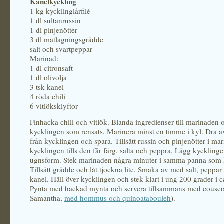
Kanelkyckling
1 kg kycklinglårfilé
1 dl sultanrussin
1 dl pinjenötter
3 dl matlagningsgrädde
salt och svartpeppar
Marinad:
1 dl citronsaft
1 dl olivolja
3 tsk kanel
4 röda chili
6 vitlöksklyftor
Finhacka chili och vitlök. Blanda ingredienser till marinaden 
kycklingen som rensats. Marinera minst en timme i kyl. Dra 
från kycklingen och spara. Tillsätt russin och pinjenötter i ma
kycklingen tills den får färg, salta och peppra. Lägg kycklinge
ugnsform. Stek marinaden några minuter i samma panna som 
Tillsätt grädde och låt tjockna lite. Smaka av med salt, peppar
kanel. Häll över kycklingen och stek klart i ung 200 grader i 
Pynta med hackad mynta och servera tillsammans med cousco
Samantha,
med hommus och quinoatabouleh
).