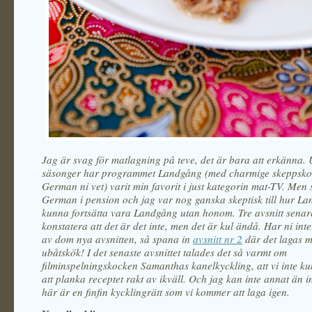
Jag är svag för matlagning på teve, det är bara att erkänna. 
säsonger har programmet Landgång (med charmige skeppsk
German ni vet) varit min favorit i just kategorin mat-TV. Men 
German i pension och jag var nog ganska skeptisk till hur La
kunna fortsätta vara Landgång utan honom. Tre avsnitt senar
konstatera att det är det inte, men det är kul ändå. Har ni inte
av dom nya avsnitten, så spana in
avsnitt nr 2
där det lagas 
ubåtskök! I det senaste avsnittet talades det så varmt om
filminspelningskocken Samanthas kanelkyckling, att vi inte ku
att planka receptet rakt av ikväll. Och jag kan inte annat än 
här är en finfin kycklingrätt som vi kommer att laga igen.