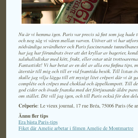
Nu är vi hemma igen. Paris var precis så fint som jag hade 
och nog såg vi våren mellan varven. Utöver att vi har utfor
nödvändiga sevärdheter och Paris fascinerande tunnelbanes
har jag har förundrats över att det kryllar av bagerier, kond
saluhallsdiskar med kött, frukt, eller ostar utåt trottoarerna
Fantastiskt! Vi har betat av en del av alla era finfina tips,
återstår till mig och till er vid framtida besök. Till listan ö
skulle jag vilja lägga till ett mysigt litet crêperi där vi åt ga
complète och crêpes med choklad och äppelkompott. Till de
god cider och övade franska med det förtjusande äldre par
om stället. Dit vill jag igen, och till Paris också för den del
Crêperie
: Le vieux journal, 17 rue Bréa, 75006 Paris (6e a
Ännu fler tips
Era bästa Paris-tips
Fiket där Amelie arbetar i filmen Amelie de Montmartre