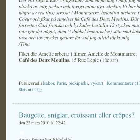
plocka av mig jackan och inviga mina nya vårskor. Vi har b
några av era tips; strosat i Montmartre, beundrat utsikten 
Coeur och fikat på Amelies fik Café des Deux Moulins. Där
förresten Carl franska och lyckades beställa 12 stycken ma
inte gör det något, dom (i dubbel bemärkelse) söta små kak
tack och lov mycket godare än vad jag alltid tänkt mig.
/Tina
Fiket där Amelie arbetar i filmen Amelie de Montmartre;
Café des Deux Moulins
, 15 Rue Lepic (18e arr)
Publicerad i
kakor
,
Paris
,
pickipicki
,
vykort
|
Kommentarer (1
Skriv ut inlägg
Baugette, sniglar, croissant eller crêpes?
den 22 mars 2010, kl 22:42
Foto: Sebastian Björkelid