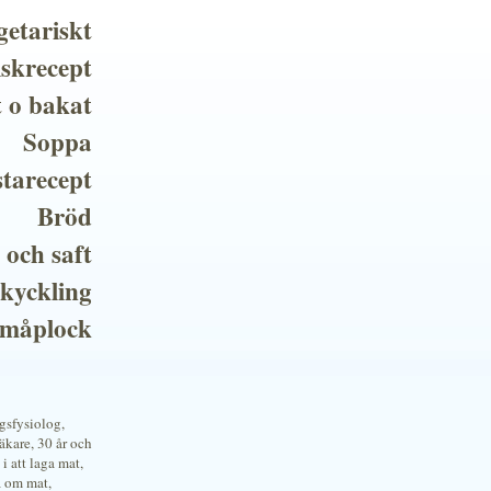
getariskt
iskrecept
t o bakat
Soppa
tarecept
Bröd
 och saft
 kyckling
småplock
ngsfysiolog,
kare, 30 år och
i att laga mat,
a om mat,