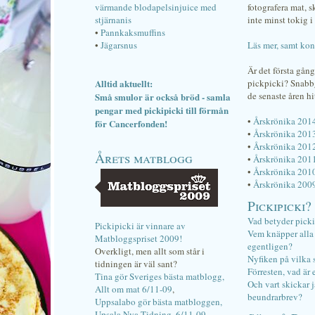
värmande blodapelsinjuice med
fotografera mat, 
stjärnanis
inte minst tokig i 
•
Pannkaksmuffins
•
Jägarsnus
Läs mer, samt kon
Är det första gån
Alltid aktuellt:
pickpicki? Snab
de senaste åren hi
Små smulor är också bröd - samla
pengar med pickipicki till förmån
•
Årskrönika 201
för Cancerfonden!
•
Årskrönika 201
•
Årskrönika 201
Årets matblogg
•
Årskrönika 201
•
Årskrönika 201
•
Årskrönika 200
Pickipicki?
Vad betyder pick
Pickipicki är vinnare av
Vem knäpper alla f
Matbloggspriset 2009!
egentligen?
Overkligt, men allt som står i
Nyfiken på vilka 
tidningen är väl sant?
Förresten, vad är 
Tina gör Sveriges bästa matblogg,
Och vart skickar j
Allt om mat 6/11-09
,
beundrarbrev?
Uppsalabo gör bästa matbloggen,
Upsala Nya Tidning, 6/11-09
.