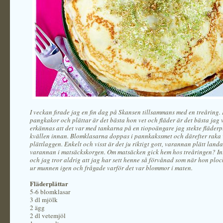
I veckan firade jag en fin dag på Skansen tillsammans med en treåring.
pangkakor och plättar är det bästa hon vet och fläder är det bästa jag v
erkännas att det var med tankarna på en tiopoängare jag stekte fläderp
kvällen innan. Blomklasarna doppas i pannkakssmet och därefter raka 
plättlaggen. Enkelt och visst är det ju riktigt gott, varannan plätt land
varannan i matsäckskorgen. Om matsäcken gick hem hos treåringen? Int
och jag tror aldrig att jag har sett henne så förvånad som när hon ploc
ur munnen igen och frågade varför det var blommor i maten.
Fläderplättar
5-6 blomklasar
3 dl mjölk
2 ägg
2 dl vetemjöl