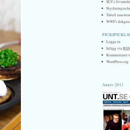
SLV:s livsmede
Styckningssc
Tabell innerte
WWF's fiskgui
pickipicki.s
Logga in
Inlägg via
RSS
Kommentarer 
WordPress.org
Arkiv 2011