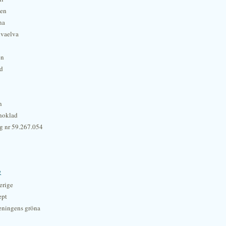
hen
na
lvaelva
én
rd
n
hoklad
g nr 59.267.054
r
erige
ept
eningens gröna