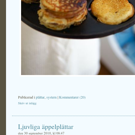
Publicerad i
plättar
,
systern
|
Kommentarer (20)
Skriv ut inlägg
Ljuvliga äppelplättar
den 30 september 2010, kl 08:47