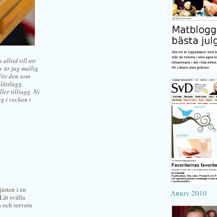
lltid till att
v är jag mallig
 För den som
plättlagg.
ller tilltugg. Ni
ng i veckan i
jästen i en
Arkiv 2010
 Låt svälla
a och servera