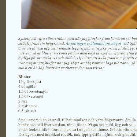
Systern må vara vänsterhänt, men när jag plockar fram kameran ser hon a
sträcka fram sin högerhand.
Är
finringen
inblandad
på
något
vis
? Själ
över att få visa upp mitt senaste loppisfynd, ett stycke prima plättlagg.
inte vet, så är blinier receptet på hur man bäst inviger en efterlängtad 
Syrliga på sitt ryska vis och alldeles ljuvliga att duka fram som förrätt e
tror nog att jag bluffar när jag säger att jag kommer laga plättar en gå
minst ett år. Jag lovar att motbevisa den som tvivlar.
Blinier
15 g färsk jäst
4 dl mjölk
1,5 dl bovetemjöl
1,5 dl vetemjöl
2 ägg
2 msk smör
0,5 tsk salt
Smält smöret i en kastrull, tillsätt mjölken och värm fingervarmt. Smula 
bunke och häll över vätskan, rör ut jästen. Vispa ner, mjöl, ägg och salt.
under lock/tallrik i rumstemperatur i ungefär en timme. Grädda bliniern
förslagsvis med fnhackad rödlök, finklippt gräslök, löjrom och gräddfil.