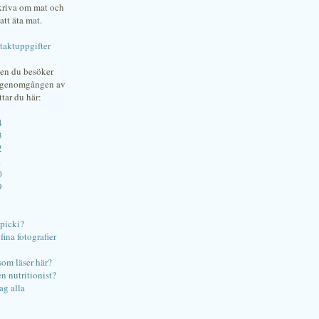
skriva om mat och
att äta mat.
taktuppgifter
gen du besöker
bgenomgången av
ttar du här:
4
3
2
1
0
9
ipicki?
ina fotografier
som läser här?
en nutritionist?
ag alla