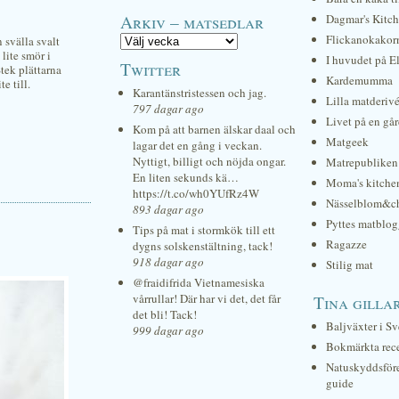
Arkiv – matsedlar
Dagmar's Kitc
Flickanokakor
 svälla svalt
 lite smör i
I huvudet på E
Twitter
tek plättarna
Kardemumma
e till.
Karantänstristessen och jag.
Lilla matderiv
797 dagar ago
Livet på en gå
Kom på att barnen älskar daal och
Matgeek
lagar det en gång i veckan.
Nyttigt, billigt och nöjda ongar.
Matrepubliken
En liten sekunds kä…
Moma's kitche
https://t.co/wh0YUfRz4W
Nässelblom&c
893 dagar ago
Pyttes matblog
Tips på mat i stormkök till ett
Ragazze
dygns solskenstältning, tack!
918 dagar ago
Stilig mat
@fraidifrida Vietnamesiska
vårrullar! Där har vi det, det får
Tina gilla
det bli! Tack!
Baljväxter i Sv
999 dagar ago
Bokmärkta rec
Natuskyddsför
guide