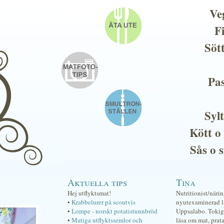
Ve
F
Söt
Pas
Sylt
Kött o
Sås o 
Aktuella tips
Tina
Hej utflyktsmat!
Nutritionist/näri
•
Krabbelurer på scoutvis
nyutexaminerad lä
•
Lompe - norskt potatistunnbröd
Uppsalabo. Tokig 
•
Matiga utflyktssemlor och
läsa om mat, prat