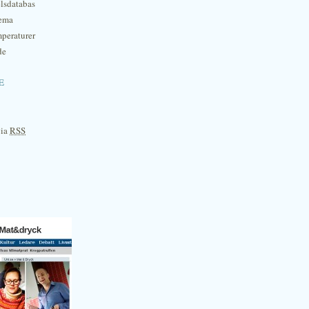
lsdatabas
hema
mperaturer
de
e
via
RSS