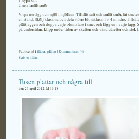
1 nypa salt
2 msk smält smör
Vispa ner ägg och mjöl i mjölken. Tillsätt salt och smält smör, låt smeten
en stund. Skölj klasarna och dela större blomklasar i 3-4 mindre. Tillsätt
plättlaggen och doppa varje blomklase i smet och lägg en i varje lagg. S
på undersidan, klipp under tiden av skaften och vänd därefter och stek lit
Publicerad i
fläder
,
plättar
|
Kommentarer (4)
Skriv ut inlägg
Tusen plättar och några till
den 25 april 2012, kl 16:18