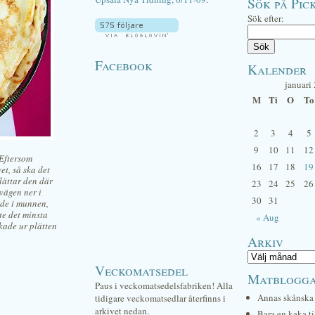
Sök på Pick
Sök efter:
Facebook
Kalender
januari
M
Ti
O
To
2
3
4
5
9
10
11
12
 Eftersom
16
17
18
19
et, så ska det
lättar den där
23
24
25
26
vägen ner i
30
31
ade i munnen,
e det minsta
« Aug
kade ur plätten
Arkiv
Veckomatsedel
Matblogg
Paus i veckomatsedelsfabriken! Alla
Annas skånska 
tidigare veckomatsedlar återfinns i
arkivet nedan.
Bara en kaka ti