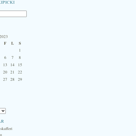
ipicki
 2023
F
L
S
1
6
7
8
13
14
15
20
21
22
27
28
29
ar
skafferi
ll