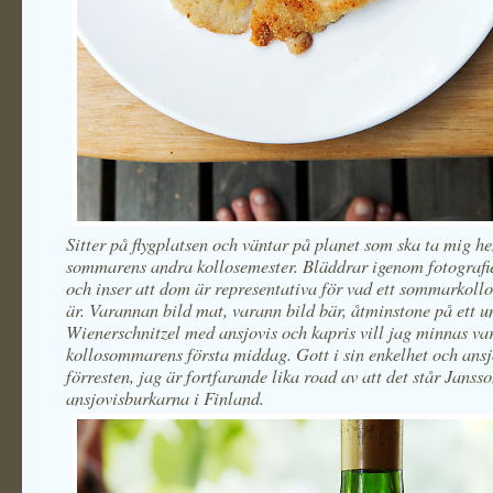
Sitter på flygplatsen och väntar på planet som ska ta mig h
sommarens andra kollosemester. Bläddrar igenom fotografi
och inser att dom är representativa för vad ett sommarkollo
är. Varannan bild mat, varann bild bär, åtminstone på ett u
Wienerschnitzel med ansjovis och kapris vill jag minnas va
kollosommarens första middag. Gott i sin enkelhet och ansj
förresten, jag är fortfarande lika road av att det står Jansso
ansjovisburkarna i Finland.