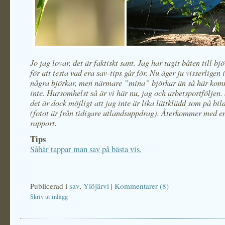
Jo jag lovar, det är faktiskt sant. Jag har tagit båten till b
för att testa vad era sav-tips går för. Nu äger ju visserligen 
några björkar, men närmare ”mina” björkar än så här ko
inte. Hursomhelst så är vi här nu, jag och arbetsportföljen. 
det är dock möjligt att jag inte är lika lättklädd som på bi
(fotot är från tidigare utlandsuppdrag). Återkommer med e
rapport.
Tips
Såhär tappar man sav på bästa vis.
Publicerad i
sav
,
Ylöjärvi
|
Kommentarer (8)
Skriv ut inlägg