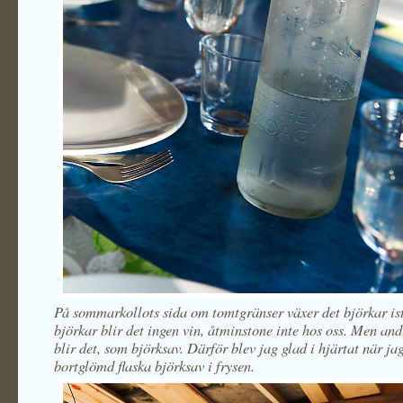
På sommarkollots sida om tomtgränser växer det björkar ist
björkar blir det ingen vin, åtminstone inte hos oss. Men and
blir det, som björksav. Därför blev jag glad i hjärtat när ja
bortglömd flaska björksav i frysen.