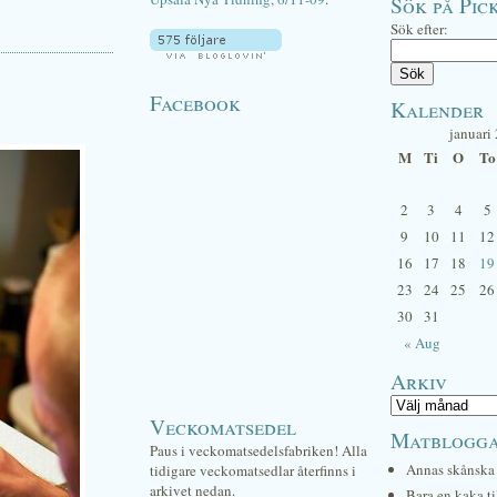
Sök på Pick
Sök efter:
Facebook
Kalender
januari
M
Ti
O
To
2
3
4
5
9
10
11
12
16
17
18
19
23
24
25
26
30
31
« Aug
Arkiv
Veckomatsedel
Matblogg
Paus i veckomatsedelsfabriken! Alla
Annas skånska 
tidigare veckomatsedlar återfinns i
arkivet nedan.
Bara en kaka ti