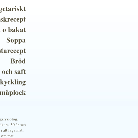
getariskt
iskrecept
t o bakat
Soppa
tarecept
Bröd
 och saft
 kyckling
småplock
ngsfysiolog,
kare, 30 år och
i att laga mat,
a om mat,