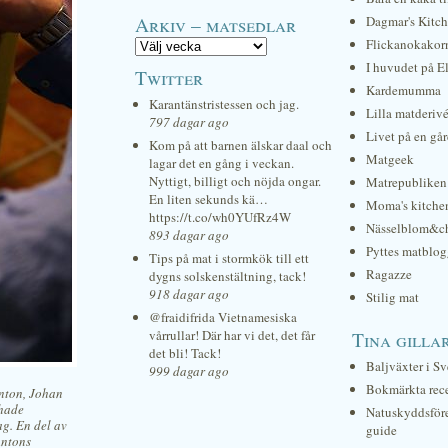
Arkiv – matsedlar
Dagmar's Kitc
Flickanokakor
I huvudet på E
Twitter
Kardemumma
Karantänstristessen och jag.
Lilla matderiv
797 dagar ago
Livet på en gå
Kom på att barnen älskar daal och
Matgeek
lagar det en gång i veckan.
Nyttigt, billigt och nöjda ongar.
Matrepubliken
En liten sekunds kä…
Moma's kitche
https://t.co/wh0YUfRz4W
Nässelblom&c
893 dagar ago
Pyttes matblog
Tips på mat i stormkök till ett
Ragazze
dygns solskenstältning, tack!
918 dagar ago
Stilig mat
@fraidifrida Vietnamesiska
vårrullar! Där har vi det, det får
Tina gilla
det bli! Tack!
Baljväxter i Sv
999 dagar ago
Bokmärkta rec
Anton, Johan
 hade
Natuskyddsför
ag. En del av
guide
Antons