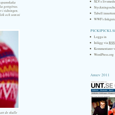
SLV:s livsmede
anspannkaka
ka gottgöras.
Styckningssc
t i tidningen.
Tabell innerte
 kök och som ni
WWF's fiskgui
pickipicki.s
Logga in
Inlägg via
RSS
Kommentarer 
WordPress.org
Arkiv 2011
att de skulle