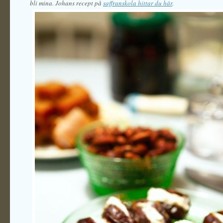
bli mina. Johans recept på
saffranskola hittar du här
.