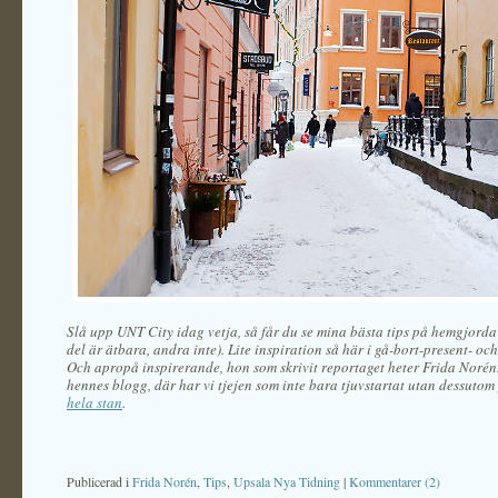
Slå upp UNT City idag vetja, så får du se mina bästa tips på hemgjorda
del är ätbara, andra inte). Lite inspiration så här i gå-bort-present- och
Och apropå inspirerande, hon som skrivit reportaget heter Frida Norén
hennes blogg, där har vi tjejen som inte bara tjuvstartat utan dessutom
hela stan
.
Publicerad i
Frida Norén
,
Tips
,
Upsala Nya Tidning
|
Kommentarer (2)