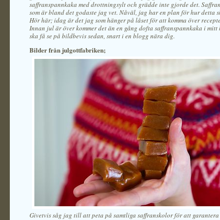
saffranspannkaka med drottningsylt och grädde inte gjorde det. Saffr
som är bland det godaste jag vet. Nåväl, jag har en plan för hur detta s
Hör här; idag är det jag som hänger på låset för att komma över recepte
Innan jul är över kommer det än en gång dofta saffranspannkaka i mitt
ska få se på bildbevis sedan, snart i en blogg nära dig.
Bilder från julgottfabriken;
Givetvis såg jag till att peta på samtliga saffranskolor för att garantera 