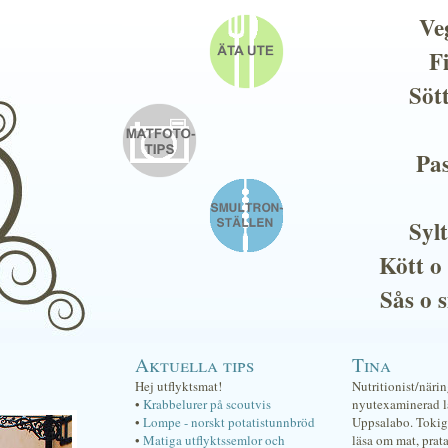
Ve
F
Söt
Pas
Sylt
Kött o
Sås o 
Aktuella tips
Tina
Hej utflyktsmat!
Nutritionist/näri
•
Krabbelurer på scoutvis
nyutexaminerad lä
•
Lompe - norskt potatistunnbröd
Uppsalabo. Tokig 
•
Matiga utflyktssemlor och
läsa om mat, prat