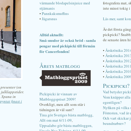
värmande blodapelsinjuice med
fotografera mat, 
stjärnanis
inte minst tokig i 
•
Pannkaksmuffins
•
Jägarsnus
Läs mer, samt kon
Är det första gån
Alltid aktuellt:
pickpicki? Snab
de senaste åren hi
Små smulor är också bröd - samla
pengar med pickipicki till förmån
•
Årskrönika 201
för Cancerfonden!
•
Årskrönika 201
•
Årskrönika 201
Årets matblogg
•
Årskrönika 201
•
Årskrönika 201
•
Årskrönika 200
Pickipicki?
 presenter (en
 julklappstider.
Vad betyder pick
Pickipicki är vinnare av
. Spana in
Vem knäpper alla f
Matbloggspriset 2009!
pyntat finast i
egentligen?
Overkligt, men allt som står i
Nyfiken på vilka 
tidningen är väl sant?
Förresten, vad är 
Tina gör Sveriges bästa matblogg,
Och vart skickar j
Allt om mat 6/11-09
,
beundrarbrev?
Uppsalabo gör bästa matbloggen,
Upsala Nya Tidning, 6/11-09
.