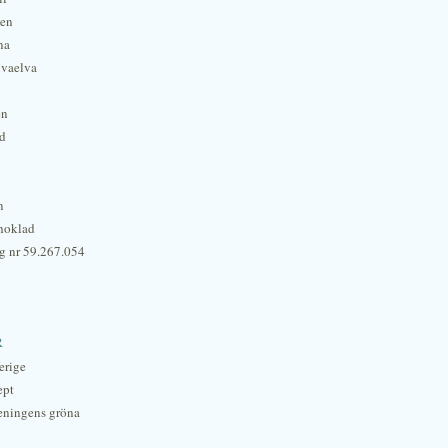
hen
na
lvaelva
én
rd
n
hoklad
g nr 59.267.054
r
erige
ept
eningens gröna