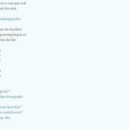
skriva om mat och
att äta mat.
taktuppgifter
gen du besöker
bgenomgången av
ttar du här:
4
3
2
1
0
9
ipicki?
ina fotografier
som läser här?
en nutritionist?
ag alla