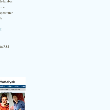
lsdatabas
hema
mperaturer
de
e
via
RSS