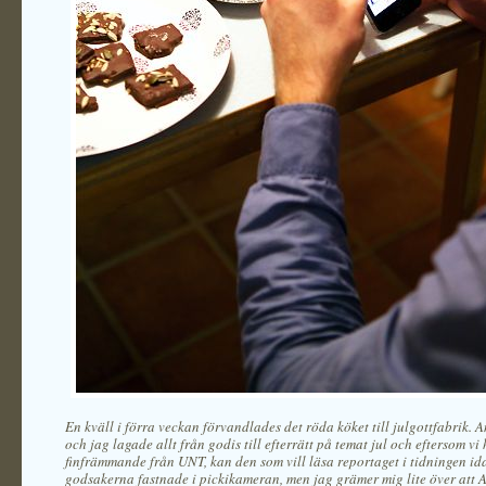
En kväll i förra veckan förvandlades det röda köket till julgottfabrik. 
och jag lagade allt från godis till efterrätt på temat jul och eftersom vi
finfrämmande från UNT, kan den som vill läsa reportaget i tidningen id
godsakerna fastnade i pickikameran, men jag grämer mig lite över att 