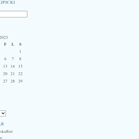
ipicki
 2023
F
L
S
1
6
7
8
13
14
15
20
21
22
27
28
29
ar
skafferi
ll