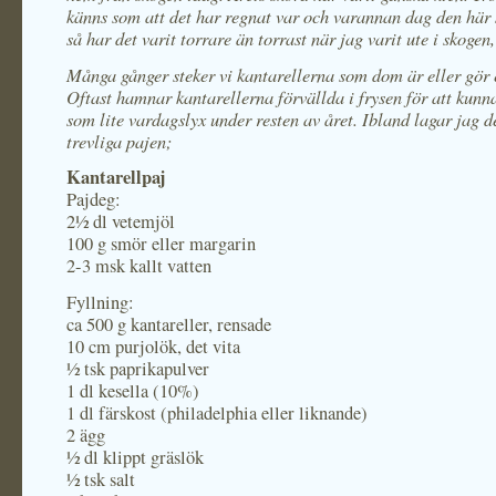
känns som att det har regnat var och varannan dag den hä
så har det varit torrare än torrast när jag varit ute i skogen,
Många gånger steker vi kantarellerna som dom är eller gör 
Oftast hamnar kantarellerna förvällda i frysen för att kunn
som lite vardagslyx under resten av året. Ibland lagar jag d
trevliga pajen;
Kantarellpaj
Pajdeg:
2½ dl vetemjöl
100 g smör eller margarin
2-3 msk kallt vatten
Fyllning:
ca 500 g kantareller, rensade
10 cm purjolök, det vita
½ tsk paprikapulver
1 dl kesella (10%)
1 dl färskost (philadelphia eller liknande)
2 ägg
½ dl klippt gräslök
½ tsk salt