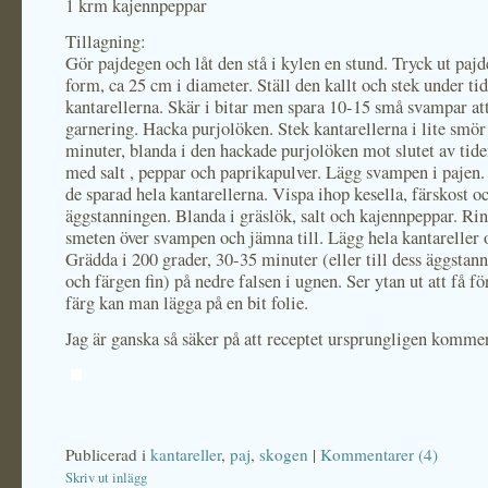
1 krm kajennpeppar
Tillagning:
Gör pajdegen och låt den stå i kylen en stund. Tryck ut pajd
form, ca 25 cm i diameter. Ställ den kallt och stek under ti
kantarellerna. Skär i bitar men spara 10-15 små svampar att 
garnering. Hacka purjolöken. Stek kantarellerna i lite smör
minuter, blanda i den hackade purjolöken mot slutet av tid
med salt , peppar och paprikapulver. Lägg svampen i pajen.
de sparad hela kantarellerna. Vispa ihop kesella, färskost oc
äggstanningen. Blanda i gräslök, salt och kajennpeppar. Rin
smeten över svampen och jämna till. Lägg hela kantareller 
Grädda i 200 grader, 30-35 minuter (eller till dess äggstann
och färgen fin) på nedre falsen i ugnen. Ser ytan ut att få f
färg kan man lägga på en bit folie.
Jag är ganska så säker på att receptet ursprungligen komme
Publicerad i
kantareller
,
paj
,
skogen
|
Kommentarer (4)
Skriv ut inlägg