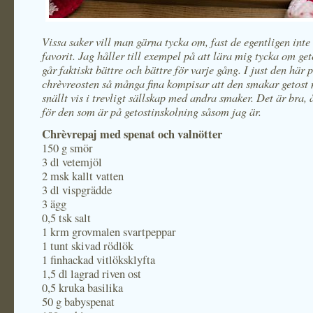
Vissa saker vill man gärna tycka om, fast de egentligen inte
favorit. Jag håller till exempel på att lära mig tycka om get
går faktiskt bättre och bättre för varje gång. I just den här 
chrèvreosten så många fina kompisar att den smakar getost 
snällt vis i trevligt sällskap med andra smaker. Det är bra,
för den som är på getostinskolning såsom jag är.
Chrèvrepaj med spenat och valnötter
150 g smör
3 dl vetemjöl
2 msk kallt vatten
3 dl vispgrädde
3 ägg
0,5 tsk salt
1 krm grovmalen svartpeppar
1 tunt skivad rödlök
1 finhackad vitlöksklyfta
1,5 dl lagrad riven ost
0,5 kruka basilika
50 g babyspenat