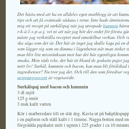
Det bästa med att ha en alldeles egen matblogg är att kunna
tips och att få oväntade sådana i retur. Inte hade åtminston
mig ett recept på surkålspaj när jag utropade
kummin
härom
r-k-å-l-s-p-a-j, vet ni att när jag hör det ordet för första gå
måste jag verkställa receptet med omedelbar verkan. Och ve
ska säga som det är. Det här är inget jag skulle laga på en d
som lägger sig som en dimma i lägenheten när man steker su
man blir lite misstänksam mot hur det här egentligen komm
smaka. Men räds icke, det här är bland de godaste pajer jag 
mitt liv! Surkål, kummin och bacon, kan man bli förälskad i
ingredienser? Nu tror jag det. Och till den som föredrar ve
ursprungsrecept
är vegetariskt.
Surkålspaj med bacon och kummin
3 dl mjöl
125 g smör
3 msk kallt vatten
Kör i matberedare till en slät deg. Kavla ut på bakplåtspapp
i en pajform och ställ kallt i 1 timme. Nagga botten med en
förgrädda pajskalet mitt i ugnen i 225 grader i ca 10 minute