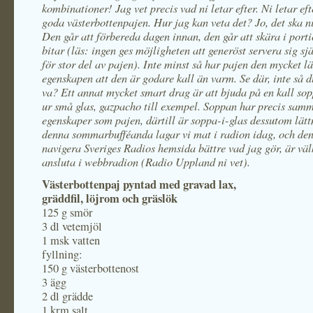
kombinationer! Jag vet precis vad ni letar efter. Ni letar ef
goda västerbottenpajen. Hur jag kan veta det? Jo, det ska ni
Den går att förbereda dagen innan, den går att skära i port
bitar (läs: ingen ges möjligheten att generöst servera sig sjä
för stor del av pajen). Inte minst så har pajen den mycket l
egenskapen att den är godare kall än varm. Se där, inte så 
va? Ett annat mycket smart drag är att bjuda på en kall so
ur små glas, gazpacho till exempel. Soppan har precis sam
egenskaper som pajen, därtill är soppa-i-glas dessutom lätt
denna sommarbufféanda lagar vi mat i radion idag, och de
navigera Sveriges Radios hemsida bättre vad jag gör, är v
ansluta i webbradion (Radio Uppland ni vet).
Västerbottenpaj pyntad med gravad lax,
gräddfil, löjrom och gräslök
125 g smör
3 dl vetemjöl
1 msk vatten
fyllning:
150 g västerbottenost
3 ägg
2 dl grädde
1 krm salt