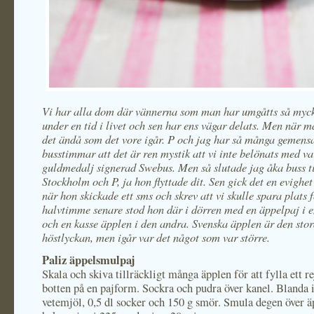
Vi har alla dom där vännerna som man har umgåtts så myc
under en tid i livet och sen har ens vägar delats. Men när ma
det ändå som det vore igår. P och jag har så många geme
busstimmar att det är ren mystik att vi inte belönats med va
guldmedalj signerad Swebus. Men så slutade jag åka buss ti
Stockholm och P, ja hon flyttade dit. Sen gick det en evighet 
när hon skickade ett sms och skrev att vi skulle spara plats f
halvtimme senare stod hon där i dörren med en äppelpaj i 
och en kasse äpplen i den andra. Svenska äpplen är den sto
höstlyckan, men igår var det något som var större.
Paliz äppelsmulpaj
Skala och skiva tillräckligt många äpplen för att fylla ett re
botten på en pajform. Sockra och pudra över kanel. Blanda 
vetemjöl, 0,5 dl socker och 150 g smör. Smula degen över 