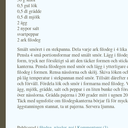
0,5 gul lök
0,5 dl grädde
0,5 dl mjölk
2 ägg
2 nypor salt
svartpeppar
2 ark filodeg
Smält smöret i en stekpanna. Dela varje ark filodeg i 4 lika 
Pensla 4 små portionsformar med smält smör. Lägg i filodeg
form, tryck ner försiktigt så att den täcker formen och stic
kanterna. Pensla filodegen med smör och lägg i ytterligare e
filodeg i formen. Rensa nässlorna och skölj. Skiva löken oc
på låg temperatur i stekpannan med smör. Tillsätt därefter 
och förväll. Fördela lök och smör i formarna med filodeg. 
ägg, mjölk, grädde, salt och peppar i en liten bunke och för
över nässlorna. Grädda pajerna i 200 grader mitt i ugnen 2
Täck med ugnsfolie om filodegskanterna börjar få för myck
äggstanningen stannat, ta ut pajerna. Servera ljumna.
Publicerad i
filodeg
,
nässlor
,
paj
|
Kommentarer (3)