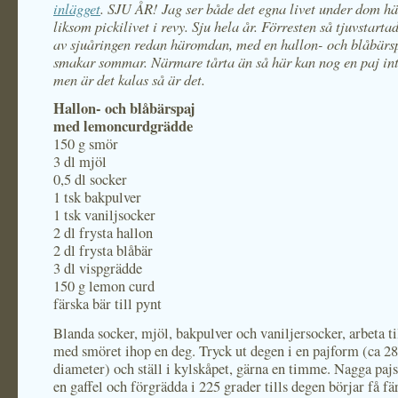
inlägget
. SJU ÅR! Jag ser både det egna livet under dom hä
liksom pickilivet i revy. Sju hela år. Förresten så tjuvstartad
av sjuåringen redan häromdan, med en hallon- och blåbärs
smakar sommar. Närmare tårta än så här kan nog en paj i
men är det kalas så är det.
Hallon- och blåbärspaj
med lemoncurdgrädde
150 g smör
3 dl mjöl
0,5 dl socker
1 tsk bakpulver
1 tsk vaniljsocker
2 dl frysta hallon
2 dl frysta blåbär
3 dl vispgrädde
150 g lemon curd
färska bär till pynt
Blanda socker, mjöl, bakpulver och vaniljersocker, arbeta 
med smöret ihop en deg. Tryck ut degen i en pajform (ca 28
diameter) och ställ i kylskåpet, gärna en timme. Nagga paj
en gaffel och förgrädda i 225 grader tills degen börjar få fä