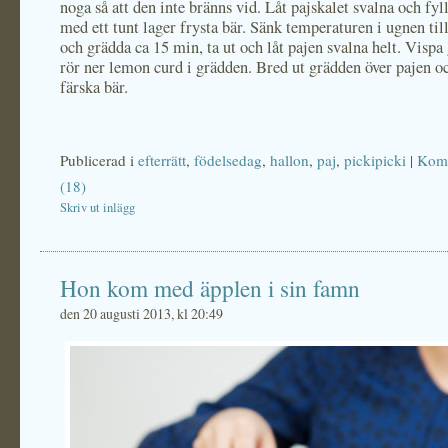
noga så att den inte bränns vid. Låt pajskalet svalna och fyl
med ett tunt lager frysta bär. Sänk temperaturen i ugnen til
och grädda ca 15 min, ta ut och låt pajen svalna helt. Visp
rör ner lemon curd i grädden. Bred ut grädden över pajen 
färska bär.
Publicerad i
efterrätt
,
födelsedag
,
hallon
,
paj
,
pickipicki
|
Kom
(18)
Skriv ut inlägg
Hon kom med äpplen i sin famn
den 20 augusti 2013, kl 20:49