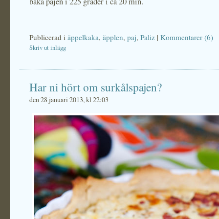
baka pajen i 225 grader i ca 20 min.
Publicerad i
äppelkaka
,
äpplen
,
paj
,
Paliz
|
Kommentarer (6)
Skriv ut inlägg
Har ni hört om surkålspajen?
den 28 januari 2013, kl 22:03