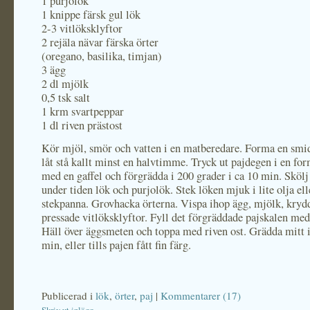
1 purjolök
1 knippe färsk gul lök
2-3 vitlöksklyftor
2 rejäla nävar färska örter
(oregano, basilika, timjan)
3 ägg
2 dl mjölk
0,5 tsk salt
1 krm svartpeppar
1 dl riven prästost
Kör mjöl, smör och vatten i en matberedare. Forma en smi
låt stå kallt minst en halvtimme. Tryck ut pajdegen i en fo
med en gaffel och förgrädda i 200 grader i ca 10 min. Skölj
under tiden lök och purjolök. Stek löken mjuk i lite olja ell
stekpanna. Grovhacka örterna. Vispa ihop ägg, mjölk, kryd
pressade vitlöksklyftor. Fyll det förgräddade pajskalen med 
Häll över äggsmeten och toppa med riven ost. Grädda mitt 
min, eller tills pajen fått fin färg.
Publicerad i
lök
,
örter
,
paj
|
Kommentarer (17)