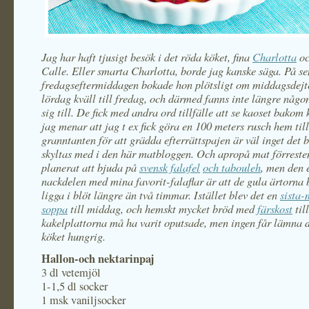
Jag har haft tjusigt besök i det röda köket, fina
Charlotta
oc
Calle. Eller smarta Charlotta, borde jag kanske säga. På s
fredagseftermiddagen bokade hon plötsligt om middagsdejt
lördag kväll till fredag, och därmed fanns inte längre någon
sig till. De fick med andra ord tillfälle att se kaoset bakom 
jag menar att jag t ex fick göra en 100 meters rusch hem till
granntanten för att grädda efterrättspajen är väl inget det 
skyltas med i den här matbloggen. Och apropå mat förresten
planerat att bjuda på
svensk falafel
och tabouleh
, men den 
nackdelen med mina favorit-falaflar är att de gula ärtorna
ligga i blöt längre än två timmar. Istället blev det en
sista-
soppa
till middag, och hemskt mycket bröd med
färskost
til
kakelplattorna må ha varit oputsade, men ingen får lämna 
köket hungrig.
Hallon-och nektarinpaj
3 dl vetemjöl
1-1,5 dl socker
1 msk vaniljsocker