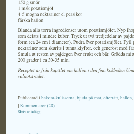
150 g smör
1 msk potatismjöl
4-5 mogna nektariner el persikor
färska hallon
Blanda alla torra ingredienser utom potatismjölet. Nyp ih
som delats i mindre kuber. Tryck ut två tredjedelar av pajde
form (ca 24 cm i diameter). Pudra över potatismjölet. Fyll
nektariner som skurits i tunna klyftor, och generöst med fär
Smula ut resten av pajdegen över frukt och bär. Grädda mitt
200 grader i ca 30-35 min.
Receptet är från kapitlet om hallon i den fina kokboken Un
valnötsträdet.
Publicerad i
bakom-kulisserna
,
bjuda på mat
,
efterrätt
,
hallon
|
Kommentarer (20)
Skriv ut inlägg