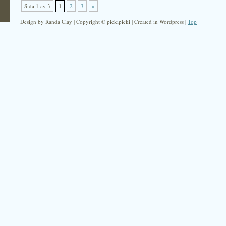
Sida 1 av 3
1
2
3
»
Design by Randa Clay | Copyright © pickipicki | Created in Wordpress |
Top