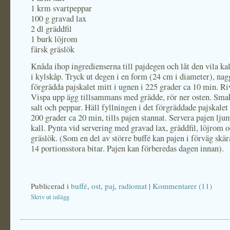
1 krm svartpeppar
100 g gravad lax
2 dl gräddfil
1 burk löjrom
färsk gräslök
Knåda ihop ingredienserna till pajdegen och låt den vila ka
i kylskåp. Tryck ut degen i en form (24 cm i diameter), nag
förgrädda pajskalet mitt i ugnen i 225 grader ca 10 min. Ri
Vispa upp ägg tillsammans med grädde, rör ner osten. Sm
salt och peppar. Häll fyllningen i det förgräddade pajskalet
200 grader ca 20 min, tills pajen stannat. Servera pajen lj
kall. Pynta vid servering med gravad lax, gräddfil, löjrom o
gräslök. (Som en del av större buffé kan pajen i förväg skär
14 portionsstora bitar. Pajen kan förberedas dagen innan).
Publicerad i
buffé
,
ost
,
paj
,
radiomat
|
Kommentarer (11)
Skriv ut inlägg