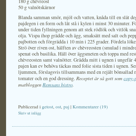
180 g chèvreost
50 g valnötskärnor
Blanda samman smör, mjöl och vatten, knåda till en slät de
pajdegen i en form och låt stå i kylen i minst 30 minuter. F
under tiden fyllningen genom att stek rödlök och vitlök snab
olja. Vispa ihop grädde och ägg, smaksätt med salt och pep
pajbotten och förgrädda i 10 min i 225 grader. Fördela löken
Strö över riven ost, hälften av chèvreosten (smulad i mindre
spenat och basilika. Häll över äggsmeten och toppa med res
chèvreosten samt valnötter. Grädda mitt i ugnen i ungefär 
pajen kan ev behöva täckas med folie sista tiden i ugnen. Se
ljummen, förslagsvis tillsammans med en rejält bönsallad 
Receptet är så gott som
copy-
tomater och en god dressing.
matbloggen
Remsans bistro
.
Publicerad i
getost
,
ost
,
paj
|
Kommentarer (19)
Skriv ut inlägg