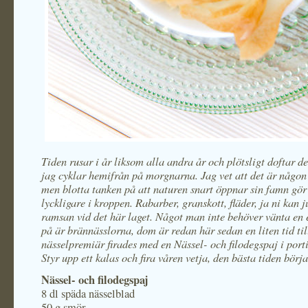
Tiden rusar i år liksom alla andra år och plötsligt doftar d
jag cyklar hemifrån på morgnarna. Jag vet att det är någon
men blotta tanken på att naturen snart öppnar sin famn gör
lyckligare i kroppen. Rabarber, granskott, fläder, ja ni kan j
ramsan vid det här laget. Något man inte behöver vänta en
på är brännässlorna, dom är redan här sedan en liten tid til
nässelpremiär firades med en Nässel- och filodegspaj i port
Styr upp ett kalas och fira våren vetja, den bästa tiden börja
Nässel- och filodegspaj
8 dl späda nässelblad
50 g smör