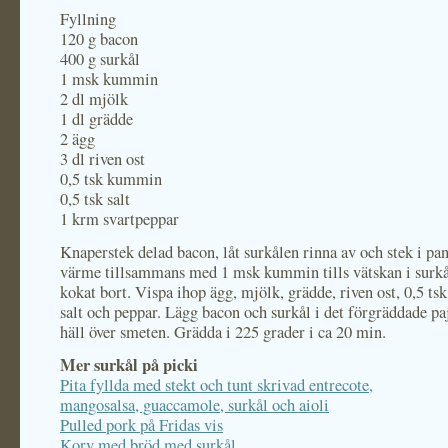
Fyllning
120 g bacon
400 g surkål
1 msk kummin
2 dl mjölk
1 dl grädde
2 ägg
3 dl riven ost
0,5 tsk kummin
0,5 tsk salt
1 krm svartpeppar
Knaperstek delad bacon, låt surkålen rinna av och stek i pa
värme tillsammans med 1 msk kummin tills vätskan i surkå
kokat bort. Vispa ihop ägg, mjölk, grädde, riven ost, 0,5 t
salt och peppar. Lägg bacon och surkål i det förgräddade pa
häll över smeten. Grädda i 225 grader i ca 20 min.
Mer surkål på picki
Pita fyllda med stekt och tunt skrivad entrecote,
mangosalsa, guaccamole, surkål och aioli
Pulled pork på Fridas vis
Korv med bröd med surkål