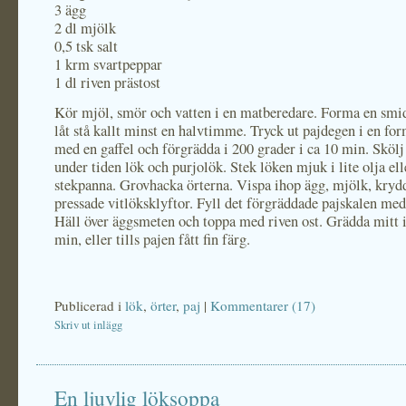
3 ägg
2 dl mjölk
0,5 tsk salt
1 krm svartpeppar
1 dl riven prästost
Kör mjöl, smör och vatten i en matberedare. Forma en smi
låt stå kallt minst en halvtimme. Tryck ut pajdegen i en fo
med en gaffel och förgrädda i 200 grader i ca 10 min. Skölj
under tiden lök och purjolök. Stek löken mjuk i lite olja ell
stekpanna. Grovhacka örterna. Vispa ihop ägg, mjölk, kryd
pressade vitlöksklyftor. Fyll det förgräddade pajskalen med 
Häll över äggsmeten och toppa med riven ost. Grädda mitt 
min, eller tills pajen fått fin färg.
Publicerad i
lök
,
örter
,
paj
|
Kommentarer (17)
Skriv ut inlägg
En ljuvlig löksoppa