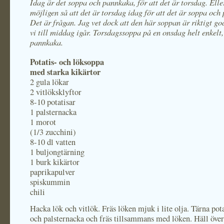
Idag är det soppa och pannkaka, för att det är torsdag. Elle
möjligen så att det är torsdag idag för att det är soppa oc
Det är frågan. Jag vet dock att den här soppan är riktigt god
vi till middag igår. Torsdagssoppa på en onsdag helt enkelt,
pannkaka.
Potatis- och löksoppa
med starka kikärtor
2 gula lökar
2 vitlöksklyftor
8-10 potatisar
1 palsternacka
1 morot
(1/3 zucchini)
8-10 dl vatten
1 buljongtärning
1 burk kikärtor
paprikapulver
spiskummin
chili
Hacka lök och vitlök. Fräs löken mjuk i lite olja. Tärna pot
och palsternacka och fräs tillsammans med löken. Häll över 