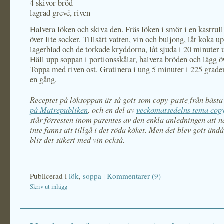
4 skivor bröd
lagrad grevé, riven
Halvera löken och skiva den. Fräs löken i smör i en kastrull
över lite socker. Tillsätt vatten, vin och buljong, låt koka u
lagerblad och de torkade kryddorna, låt sjuda i 20 minuter 
Häll upp soppan i portionsskålar, halvera bröden och lägg ö
Toppa med riven ost. Gratinera i ung 5 minuter i 225 grader
en gång.
Receptet på löksoppan är så gott som copy-paste från
bäst
på Matrepubliken
, och en del av
veckomatsedelns tema cop
står förresten inom parentes av den enkla anledningen att 
inte fanns att tillgå i det röda köket. Men det blev gott ändå
blir det säkert med vin också.
Publicerad i
lök
,
soppa
|
Kommentarer (9)
Skriv ut inlägg