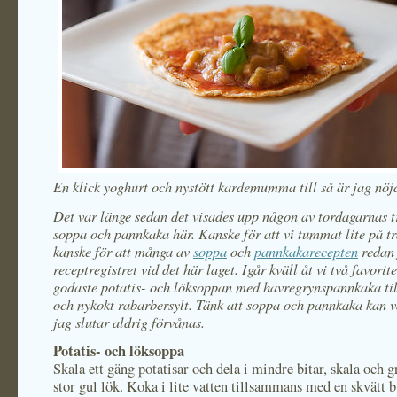
En klick yoghurt och nystött kardemumma till så är jag nöjd
Det var länge sedan det visades upp någon av tordagarnas t
soppa och pannkaka här. Kanske för att vi tummat lite på t
kanske för att många av
soppa
och
pannkakarecepten
redan 
receptregistret vid det här laget. Igår kväll åt vi två favorite
godaste potatis- och löksoppan med havregrynspannkaka till
och nykokt rabarbersylt. Tänk att soppa och pannkaka kan v
jag slutar aldrig förvånas.
Potatis- och löksoppa
Skala ett gäng potatisar och dela i mindre bitar, skala och 
stor gul lök. Koka i lite vatten tillsammans med en skvätt b