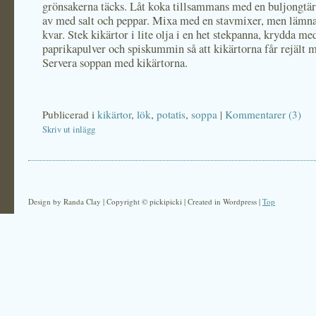
grönsakerna täcks. Låt koka tillsammans med en buljongtä
av med salt och peppar. Mixa med en stavmixer, men lämna 
kvar. Stek kikärtor i lite olja i en het stekpanna, krydda med
paprikapulver och spiskummin så att kikärtorna får rejält 
Servera soppan med kikärtorna.
Publicerad i
kikärtor
,
lök
,
potatis
,
soppa
|
Kommentarer (3)
Skriv ut inlägg
Design by Randa Clay | Copyright © pickipicki | Created in Wordpress |
Top