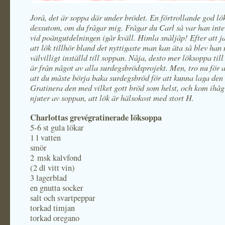
Jorå, det är soppa där under brödet. En förtrollande god l
dessutom, om du frågar mig. Frågar du Carl så var han inte
vid poängutdelningen igår kväll. Himla snåljåp! Efter att j
att lök tillhör bland det nyttigaste man kan äta så blev han
välvilligt inställd till soppan. Nåja, desto mer löksoppa til
är från något av alla surdegsbrödsprojekt. Men, tro nu för a
att du måste börja baka surdegsbröd för att kunna laga den
Gratinera den med vilket gott bröd som helst, och kom ihåg
njuter av soppan, att lök är hälsokost med stort H.
Charlottas grevégratinerade löksoppa
5-6 st gula lökar
1 l vatten
smör
2 msk kalvfond
(2 dl vitt vin)
3 lagerblad
en gnutta socker
salt och svartpeppar
torkad timjan
torkad oregano