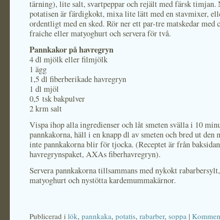
tärning), lite salt, svartpeppar och rejält med färsk timjan.
potatisen är färdigkokt, mixa lite lätt med en stavmixer, ell
ordentligt med en sked. Rör ner ett par-tre matskedar med
fraiche eller matyoghurt och servera för två.
Pannkakor på havregryn
4 dl mjölk eller filmjölk
1 ägg
1,5 dl fiberberikade havregryn
1 dl mjöl
0,5 tsk bakpulver
2 krm salt
Vispa ihop alla ingredienser och låt smeten svälla i 10 minu
pannkakorna, häll i en knapp dl av smeten och bred ut den nå
inte pannkakorna blir för tjocka. (Receptet är från baksidan
havregrynspaket, AXAs fiberhavregryn).
Servera pannkakorna tillsammans med nykokt rabarbersylt,
matyoghurt och nystötta kardemummakärnor.
Publicerad i
lök
,
pannkaka
,
potatis
,
rabarber
,
soppa
|
Komment