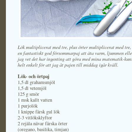
Lök multiplicerat med tre, plus örter multiplicerat med tre,
en fantastiskt god försommarpaj att äta varm, ljummen eller
jag vet det har ingenting att göra med mina matematik-kun
helt enkelt för att jag åt pajen till middag igår kväll.
Lök- och örtpaj
1,5 dl grahamsmjöl
1,5 dl vetemjöl
125 g smör
1 msk kallt vatten
1 purjolök
1 knippe färsk gul lök
2-3 vitlöksklyftor
2 rejäla nävar färska örter
(oregano, basilika, timjan)