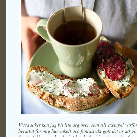
Vissa saker kan jag bli lite arg över, som till exempel varfö
berättat för mig hur enkelt och fantastiskt gott det är att g
färskost. Ni som i hemlighet har haft sådana här saker för er