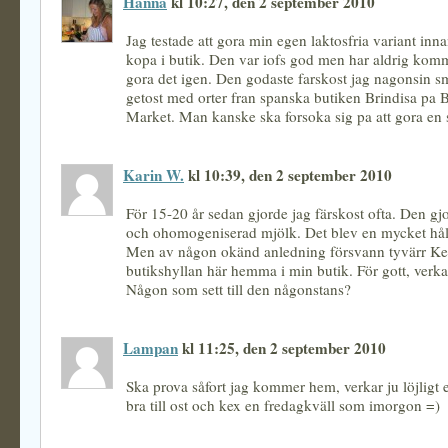
Hanna
kl 10:27, den 2 september 2010
Jag testade att gora min egen laktosfria variant inna
kopa i butik. Den var iofs god men har aldrig kommi
gora det igen. Den godaste farskost jag nagonsin s
getost med orter fran spanska butiken Brindisa pa
Market. Man kanske ska forsoka sig pa att gora en
Karin W.
kl 10:39, den 2 september 2010
För 15-20 år sedan gjorde jag färskost ofta. Den gj
och ohomogeniserad mjölk. Det blev en mycket håll
Men av någon okänd anledning försvann tyvärr Kef
butikshyllan här hemma i min butik. För gott, verka
Någon som sett till den någonstans?
Lampan
kl 11:25, den 2 september 2010
Ska prova såfort jag kommer hem, verkar ju löjligt 
bra till ost och kex en fredagkväll som imorgon =)