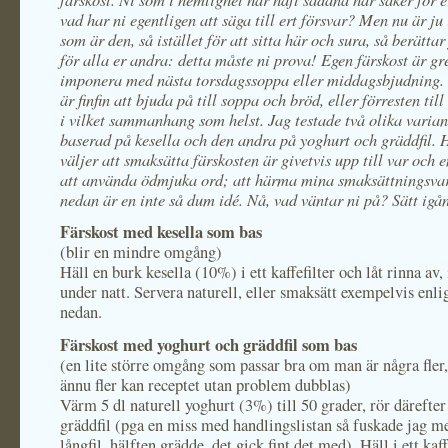
vad har ni egentligen att säga till ert försvar? Men nu är ju
som är den, så istället för att sitta här och sura, så berättar
för alla er andra: detta måste ni prova! Egen färskost är gr
imponera med nästa torsdagssoppa eller middagsbjudning.
är finfin att bjuda på till soppa och bröd, eller förresten till
i vilket sammanhang som helst. Jag testade två olika varian
baserad på kesella och den andra på yoghurt och gräddfil.
väljer att smaksätta färskosten är givetvis upp till var och 
att använda ödmjuka ord; att härma mina smaksättningsva
nedan är en inte så dum idé. Nå, vad väntar ni på? Sätt igå
Färskost med kesella som bas
(blir en mindre omgång)
Häll en burk kesella (10%) i ett kaffefilter och låt rinna av,
under natt. Servera naturell, eller smaksätt exempelvis enli
nedan.
Färskost med yoghurt och gräddfil som bas
(en lite större omgång som passar bra om man är några fler
ännu fler kan receptet utan problem dubblas)
Värm 5 dl naturell yoghurt (3%) till 50 grader, rör därefter
gräddfil (pga en miss med handlingslistan så fuskade jag m
långfil, hälften grädde, det gick fint det med). Häll i ett kaff