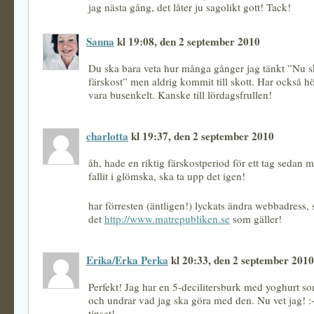
jag nästa gång, det låter ju sagolikt gott! Tack!
Sanna
kl 19:08, den 2 september 2010
Du ska bara veta hur många gånger jag tänkt ”Nu s
färskost” men aldrig kommit till skott. Har också hör
vara busenkelt. Kanske till lördagsfrullen!
charlotta
kl 19:37, den 2 september 2010
åh, hade en riktig färskostperiod för ett tag sedan m
fallit i glömska, ska ta upp det igen!
har förresten (äntligen!) lyckats ändra webbadress,
det
http://www.matrepubliken.se
som gäller!
Erika/Erka Perka
kl 20:33, den 2 september 2010
Perfekt! Jag har en 5-decilitersburk med yoghurt so
och undrar vad jag ska göra med den. Nu vet jag! :-
tipset!