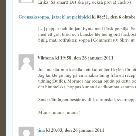
Erika: Så smart! Det ska jag också prova! Tack:-)
Grönsakssoppa, jatack! at pickipicki
kl 08:51, den 6 oktob
[...] peppar och timjan. Pynta med färsk persilja. S
med ett gott bröd och kanske lite hemgjord färskost
billig mat, rotfrukter, soppa | Comment (0) Skriv ut [
Viktoria kl 19:58, den 26 januari 2011
Just nu står min kesella i ett kaffefilter i kylen för a
Jag tänkte ge mig på en smaksättning från ett recep
tidning(Buffé). Mormor har redan bjudit på detta 
det himmelskt, hoppas kunna åstadkomma samma re
Smaksättningen består av dill, citronskal, svartpepp
Mums, mums, mums!
tina
kl 20:03, den 26 januari 2011