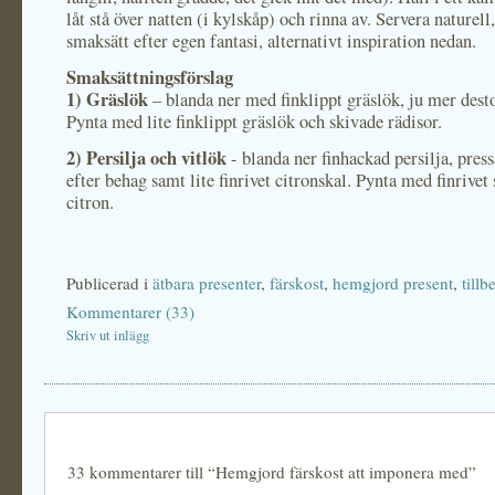
låt stå över natten (i kylskåp) och rinna av. Servera naturell,
smaksätt efter egen fantasi, alternativt inspiration nedan.
Smaksättningsförslag
1) Gräslök
– blanda ner med finklippt gräslök, ju mer desto
Pynta med lite finklippt gräslök och skivade rädisor.
2) Persilja och vitlök
- blanda ner finhackad persilja, pres
efter behag samt lite finrivet citronskal. Pynta med finrivet 
citron.
Publicerad i
ätbara presenter
,
färskost
,
hemgjord present
,
tillb
Kommentarer (33)
Skriv ut inlägg
33 kommentarer till “Hemgjord färskost att imponera med”