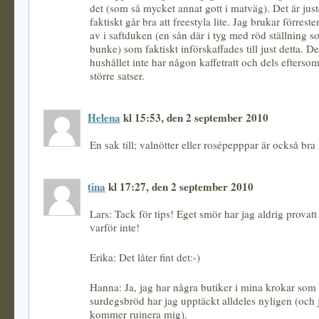
det (som så mycket annat gott i matväg). Det är juste
faktiskt går bra att freestyla lite. Jag brukar förrest
av i saftduken (en sån där i tyg med röd ställning s
bunke) som faktiskt införskaffades till just detta. D
hushållet inte har någon kaffetratt och dels eftersom
större satser.
Helena
kl 15:53, den 2 september 2010
En sak till; valnötter eller rosépepppar är också br
tina
kl 17:27, den 2 september 2010
Lars: Tack för tips! Eget smör har jag aldrig provatt
varför inte!
Erika: Det låter fint det:-)
Hanna: Ja, jag har några butiker i mina krokar som s
surdegsbröd har jag upptäckt alldeles nyligen (och ja
kommer ruinera mig).