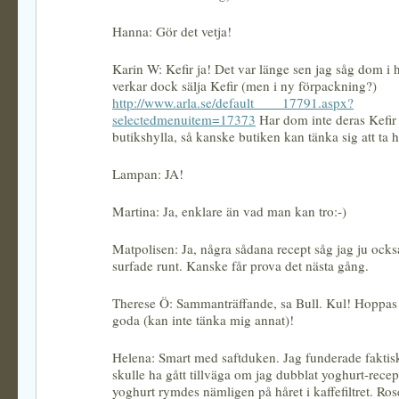
Hanna: Gör det vetja!
Karin W: Kefir ja! Det var länge sen jag såg dom i 
verkar dock sälja Kefir (men i ny förpackning?)
http://www.arla.se/default____17791.aspx?
selectedmenuitem=17373
Har dom inte deras Kefir 
butikshylla, så kanske butiken kan tänka sig att ta
Lampan: JA!
Martina: Ja, enklare än vad man kan tro:-)
Matpolisen: Ja, några sådana recept såg jag ju ocks
surfade runt. Kanske får prova det nästa gång.
Therese Ö: Sammanträffande, sa Bull. Kul! Hoppas f
goda (kan inte tänka mig annat)!
Helena: Smart med saftduken. Jag funderade faktisk
skulle ha gått tillväga om jag dubblat yoghurt-recept
yoghurt rymdes nämligen på håret i kaffefiltret. Ros