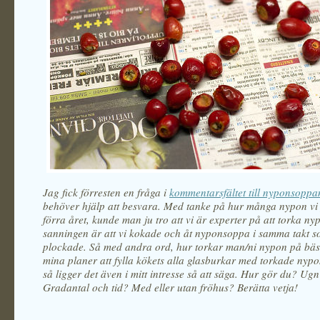
Jag fick förresten en fråga i
kommentarsfältet till nyponsoppa
behöver hjälp att besvara. Med tanke på hur många nypon vi
förra året, kunde man ju tro att vi är experter på att torka n
sanningen är att vi kokade och åt nyponsoppa i samma takt s
plockade. Så med andra ord, hur torkar man/ni nypon på bäs
mina planer att fylla kökets alla glasburkar med torkade nypo
så ligger det även i mitt intresse så att säga. Hur gör du? Ugn 
Gradantal och tid? Med eller utan fröhus? Berätta vetja!