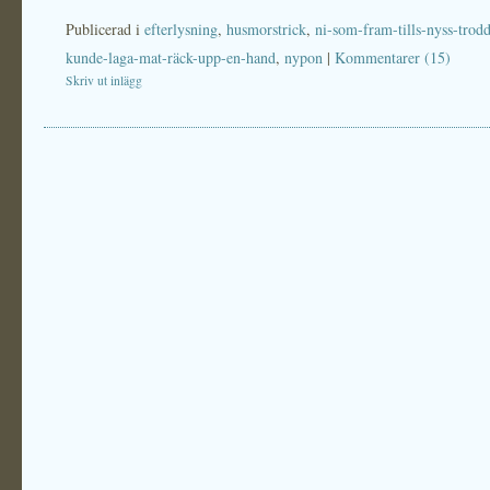
Publicerad i
efterlysning
,
husmorstrick
,
ni-som-fram-tills-nyss-trodd
kunde-laga-mat-räck-upp-en-hand
,
nypon
|
Kommentarer (15)
Skriv ut inlägg