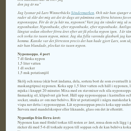
den jag är nu”
Jag lyssnar på Lars Winnerbäcks
Söndermarken
. Och när han sjunger 
rader så slår det mig att det är dags att påminna om förra höstens favor
nyponsoppa. För de är ju här nu, nyponen! Vart jag än vänder mig så s
nyponbuskar. Nyponbuske, efter nyponbuske, efter nyponbuske. Äntlige
längtat sedan oktober förra året efter att få plocka nypon igen. I år tä
och torka tio tusen nypon, minst. Jag ska fylla varenda glasburk jag ka
hemma. Kanske var det förresten precis det han hade gjort Lars, som 
när han blundade, plockat tio tusen nypon.
Nyponsoppa
4 port
,
7 dl färska nypon
1,5 liter vatten
1 dl socker
1,5 msk potatismjöl
Skölj och rensa (skär bort ändarna, dela, sortera bort de som eventuellt ä
maskangripna) nyponen. Koka upp 1,5 liter vatten och häll i nyponen, 
mjuka i knappt 20 minuter. Mixa med en stavmixer och sila nyponsop
finmaskig sil, klipulvret går bort. Häll upp nyponsoppan i kastrullen och
socker, smaka av om mer behövs. Rör ut potatismjöl i några matskedar k
vispa ner detta i nyponsoppan. Låt nyponsoppan precis koka upp under
Servera med mandelskorpor eller liknande, glass om det är efterrätt.
Nypontips från förra året:
Nyponen kan med fördel torkas till resten av året, rensa dem och lägg i 
räcker då med 5-6 dl torkade nypon till soppan och de kan behöva kokas