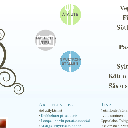
Ve
F
Söt
Pas
Sylt
Kött o
Sås o 
Aktuella tips
Tina
Hej utflyktsmat!
Nutritionist/näri
•
Krabbelurer på scoutvis
nyutexaminerad lä
•
Lompe - norskt potatistunnbröd
Uppsalabo. Tokig 
•
Matiga utflyktssemlor och
läsa om mat, prat