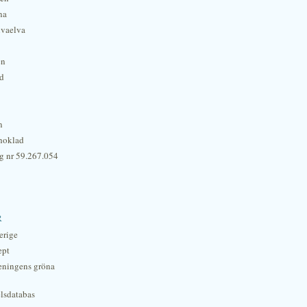
na
lvaelva
én
rd
n
hoklad
g nr 59.267.054
r
erige
ept
eningens gröna
lsdatabas