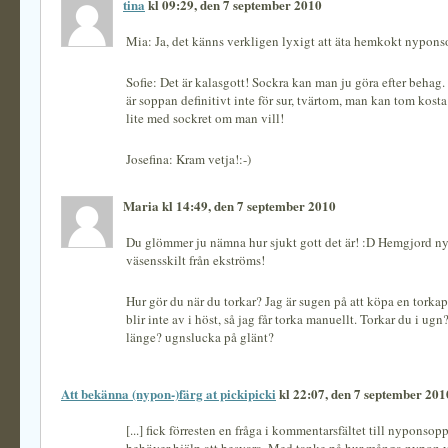
tina
kl 09:29, den 7 september 2010
Mia: Ja, det känns verkligen lyxigt att äta hemkokt nypons
Sofie: Det är kalasgott! Sockra kan man ju göra efter behag
är soppan definitivt inte för sur, tvärtom, man kan tom kosta 
lite med sockret om man vill!
Josefina: Kram vetja!:-)
Maria kl 14:49, den 7 september 2010
Du glömmer ju nämna hur sjukt gott det är! :D Hemgjord n
väsensskilt från ekströms!
Hur gör du när du torkar? Jag är sugen på att köpa en torka
blir inte av i höst, så jag får torka manuellt. Torkar du i ug
länge? ugnslucka på glänt?
Att bekänna (nypon-)färg at pickipicki
kl 22:07, den 7 september 201
[...] fick förresten en fråga i kommentarsfältet till nyponsop