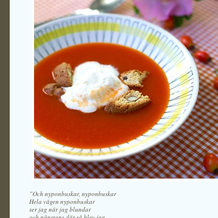
”Och nyponbuskar, nyponbuskar
Hela vägen nyponbuskar
ser jag när jag blundar
och nånstans där så blev jag