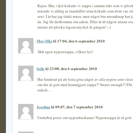
Kajsa: Hm, i fjol kokade vi soppa i samma takt som vi plo
rensade vi aldrig ur innehållet utan kokade som dom var, sil
sen). I år har jag tänkt rensa, men något bra rensarknep har j
än. Jag får återkomma om saken. Eller är dt någon annan som
annars att plocka lagom mycket åt gången! ;-)
Mor-MIa
kl 17:04, den 6 september 2010
Åhh egen nyponsoppa, vilken lyx!
Sofie
kl 23:08, den 6 september 2010
Har funderat på att testa göra något av alla nypon som växer
om det är gott med hemmgjort soppa?! Sweet enough?! FÅr v
enkelt…
Josefina
kl 09:07, den 7 september 2010
Underbar poesi om nyponbuskarna! Nyponsoppa är så gott.