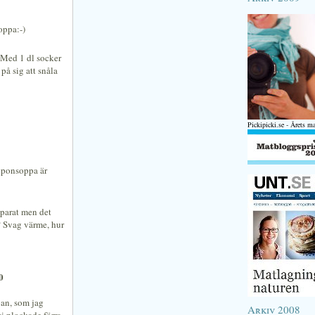
oppa:-)
. Med 1 dl socker
på sig att snåla
Pickipicki.se - Årets m
yponsoppa är
pparat men det
n? Svag värme, hur
0
pan, som jag
Arkiv 2008