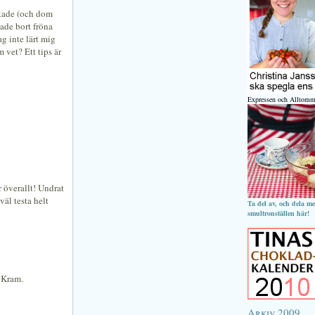
ckade (och dom
ade bort fröna
ag inte lärt mig
 vet? Ett tips är
Expressen och Alltomm
 överallt! Undrat
äl testa helt
Ta del av, och dela m
smultronställen här!
 Kram.
Arkiv 2009