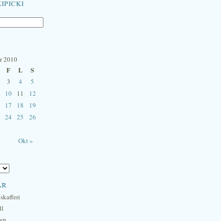
ipicki
r 2010
F
L
S
3
4
5
10
11
12
17
18
19
24
25
26
Okt »
ar
skafferi
ll
hen