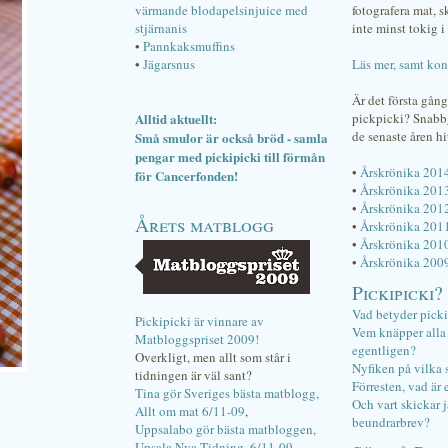
värmande blodapelsinjuice med
fotografera mat, 
stjärnanis
inte minst tokig i 
•
Pannkaksmuffins
•
Jägarsnus
Läs mer, samt kon
Är det första gån
Alltid aktuellt:
pickpicki? Snab
de senaste åren hi
Små smulor är också bröd - samla
pengar med pickipicki till förmån
•
Årskrönika 201
för Cancerfonden!
•
Årskrönika 201
•
Årskrönika 201
Årets matblogg
•
Årskrönika 201
•
Årskrönika 201
•
Årskrönika 200
Pickipicki?
Vad betyder pick
Pickipicki är vinnare av
Vem knäpper alla f
Matbloggspriset 2009!
egentligen?
Overkligt, men allt som står i
Nyfiken på vilka 
tidningen är väl sant?
Förresten, vad är 
Tina gör Sveriges bästa matblogg,
Och vart skickar j
Allt om mat 6/11-09
,
beundrarbrev?
Uppsalabo gör bästa matbloggen,
Upsala Nya Tidning, 6/11-09
.