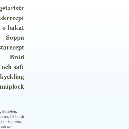
getariskt
iskrecept
t o bakat
Soppa
tarecept
Bröd
 och saft
 kyckling
småplock
ngsfysiolog,
kare, 30 år och
i att laga mat,
a om mat,