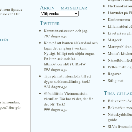
Arkiv – matsedlar
Flickanokakor
et som tipsade
I huvudet på E
r socker. Det
Kardemumma
Twitter
Lilla matderiv
Karantänstristessen och jag.
Livet på en gå
797 dagar ago
 (42)
Matgeek
Kom på att barnen älskar daal och
Matrepubliken
lagar det en gång i veckan.
Nyttigt, billigt och nöjda ongar.
Moma's kitche
En liten sekunds kä…
Nässelblom&c
https://t.co/wh0YUfRz4W
Pyttes matblog
893 dagar ago
Ragazze
Tips på mat i stormkök till ett
Stilig mat
dygns solskenstältning, tack!
918 dagar ago
Tina gilla
@fraidifrida Vietnamesiska
vårrullar! Där har vi det, det får
Baljväxter i Sv
na härromdan,
det bli! Tack!
nypon? Hur gör
Bokmärkta rec
999 dagar ago
Natuskyddsför
guide
SLV:s livsmede