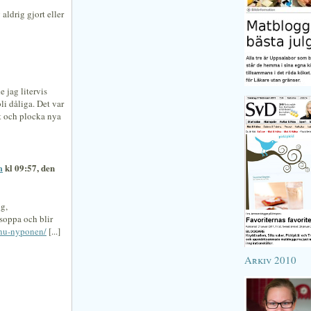
ldrig gjort eller
 jag litervis
li dåliga. Det var
ut och plocka nya
m
kl 09:57, den
g,
oppa och blir
-nu-nyponen/
[...]
Arkiv 2010