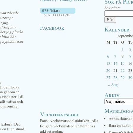
Sök på Pick
Sök efter:
ovanstående
itrecept,
er jag
Facebook
n! Jag har
Kalender
nker jag plocka
septembe
n hitta här
såg nyponbuskar
M
Ti
O
To
1
2
6
7
8
9
13
14
15
16
20
21
22
23
27
28
29
30
r
« Aug
låt dem koka
pan genom en
Arkiv
 vispa ner 1 dl
allt vatten och
 omrörning.
Matblogg
Veckomatsedel
Annas skånska 
Paus i veckomatsedelsfabriken! Alla
glasburk. Det
Bara en kaka ti
tidigare veckomatsedlar återfinns i
 en liten stund
arkivet nedan.
Dagmar's Kitc