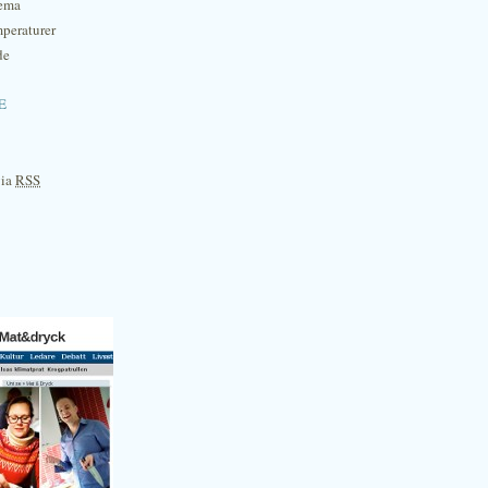
hema
mperaturer
de
e
via
RSS