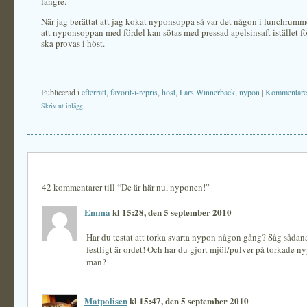
längre.
När jag berättat att jag kokat nyponsoppa så var det någon i lunchrumm
att nyponsoppan med fördel kan sötas med pressad apelsinsaft istället fö
ska provas i höst.
Publicerad i
efterrätt
,
favorit-i-repris
,
höst
,
Lars Winnerbäck
,
nypon
|
Kommentarer
Skriv ut inlägg
42 kommentarer till “De är här nu, nyponen!”
Emma
kl 15:28, den 5 september 2010
Har du testat att torka svarta nypon någon gång? Såg såda
festligt är ordet! Och har du gjort mjöl/pulver på torkade 
man?
Matpolisen
kl 15:47, den 5 september 2010