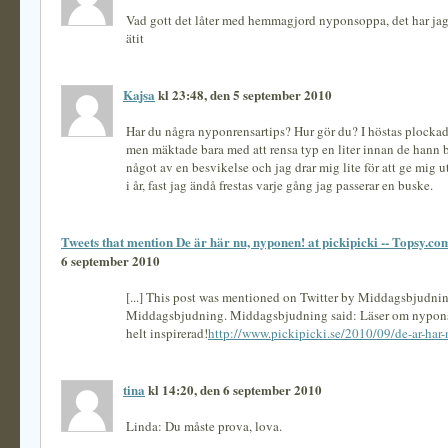
Vad gott det låter med hemmagjord nyponsoppa, det har jag a
ätit
Kajsa
kl 23:48, den 5 september 2010
Har du några nyponrensartips? Hur gör du? I höstas plockade
men mäktade bara med att rensa typ en liter innan de hann b
något av en besvikelse och jag drar mig lite för att ge mig 
i år, fast jag ändå frestas varje gång jag passerar en buske.
Tweets that mention De är här nu, nyponen! at pickipicki -- Topsy.co
6 september 2010
[...] This post was mentioned on Twitter by Middagsbjudnin
Middagsbjudning. Middagsbjudning said: Läser om nypons
helt inspirerad!
http://www.pickipicki.se/2010/09/de-ar-har
tina
kl 14:20, den 6 september 2010
Linda: Du måste prova, lova.