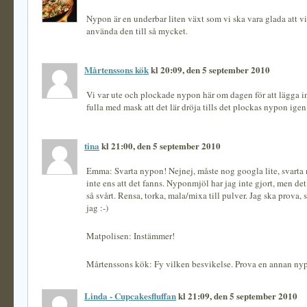
Nypon är en underbar liten växt som vi ska vara glada att v
använda den till så mycket.
Mårtenssons kök
kl 20:09, den 5 september 2010
Vi var ute och plockade nypon här om dagen för att lägga i
fulla med mask att det lär dröja tills det plockas nypon ig
tina
kl 21:00, den 5 september 2010
Emma: Svarta nypon! Nejnej, måste nog googla lite, svarta 
inte ens att det fanns. Nyponmjöl har jag inte gjort, men det
så svårt. Rensa, torka, mala/mixa till pulver. Jag ska prova
jag :-)
Matpolisen: Instämmer!
Mårtenssons kök: Fy vilken besvikelse. Prova en annan n
Linda - Cupcakesfluffan
kl 21:09, den 5 september 2010