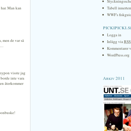
Styckningssc
i har. Man kan
Tabell innerte
WWF's fiskgui
pickipicki.s
Logga in
n, men de var så
Inlägg via
RSS
en…
Kommentarer 
WordPress.org
nypon visste jag
Arkiv 2011
 borde inte vara
, sen återkommer
yponbuske!