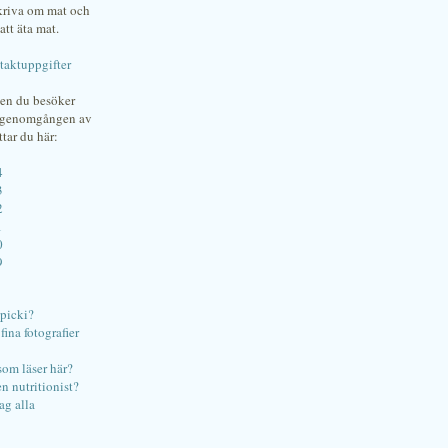
skriva om mat och
att äta mat.
taktuppgifter
gen du besöker
bgenomgången av
ttar du här:
4
3
2
1
0
9
ipicki?
ina fotografier
som läser här?
en nutritionist?
ag alla