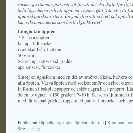
räcker sju timmar gott och väl för att det ska dofta ljuvligt
hela lägenheten och att äpplena i ugnen gått från ett vitt fru
djupröd purékonsistens. En god efterrätt och ett kul äppeltr
kan rekommenderas som hösthelgsaktivitet!
Långbakta äpplen
7-8 stora äpplen
knappt 1 dl socker
rivet skal från 1 citron
50 g smör
Servering: lättvispad grädde,
apelsinzest, florsocker
Smörj en ugnsform med en del av smöret. Skala, halvera oc
alla äpplen. Varva äpplen med socker, smör och rivet citron
in formen i bakplåtspapper och skär några hål i pappret. Låt
delen av ugnen i 150 grader i 7-10 h. Serveras ljummen t
med lättvispad grädde, toppa med pudrat florsocker och ape
Publicerad i
äppelkaka
,
äpple
,
äpplen
,
efterrätt
|
Kommentarer 
Skriv ut inlägg