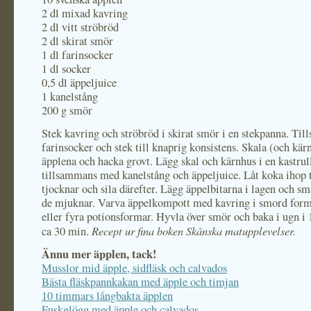
2 dl mixad kavring
2 dl vitt ströbröd
2 dl skirat smör
1 dl farinsocker
1 dl socker
0,5 dl äppeljuice
1 kanelstång
200 g smör
Stek kavring och ströbröd i skirat smör i en stekpanna. Till
farinsocker och stek till knaprig konsistens. Skala (och kär
äpplena och hacka grovt. Lägg skal och kärnhus i en kastrul
tillsammans med kanelstång och äppeljuice. Låt koka ihop t
tjocknar och sila därefter. Lägg äppelbitarna i lagen och sm
de mjuknar. Varva äppelkompott med kavring i smord form,
eller fyra potionsformar. Hyvla över smör och baka i ugn i 
Recept ur fina boken Skånska matupplevelser.
ca 30 min.
Ännu mer äpplen, tack!
Musslor mid äpple, sidfläsk och calvados
Bästa fläskpannkakan med äpple och timjan
10 timmars långbakta äpplen
Fuskglögg med äpple och calvados