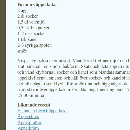
Farmors äppelkaka
2 ägg
2 dl socker
1,5 dl vetemjöl
0,5 tsk bakpulver
1-2 msk socker
1 tsk kanel
2-3 syrliga äpplen
smör
Vispa ägg och socker pösigt. Vänd försiktigt ner mjöl och 
Häll smeten i en smord bakform. Skala och dela äpplen i tu
och vänd klyftorna i socker och kanel som blandats samman
äppelklyftorna i smeten och häll över socker- och kanelbl
det blir något över. Hyvla lite smör tunt och lägg några såd
smörskivor över äppelkakan. Grädda längst ner i ugnen i 17
25-30 minuter.
Liknande recept
En annan favoritäppelkaka
Äppelchips
Äppelplättar
Äppelkräm