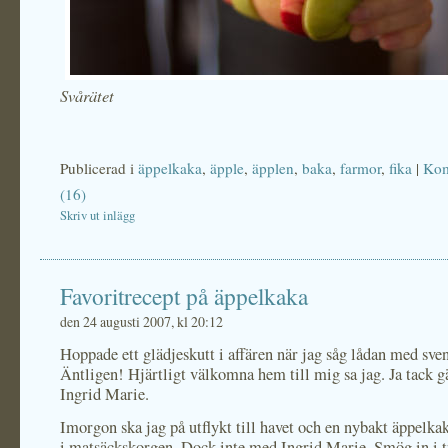
Svårätet
Publicerad i
äppelkaka
,
äpple
,
äpplen
,
baka
,
farmor
,
fika
|
Kom
(16)
Skriv ut inlägg
Favoritrecept på äppelkaka
den 24 augusti 2007, kl 20:12
Hoppade ett glädjeskutt i affären när jag såg lådan med sve
Äntligen! Hjärtligt välkomna hem till mig sa jag. Ja tack g
Ingrid Marie.
Imorgon ska jag på utflykt till havet och en nybakt äppelka
i matsäckskorgen. Dock inte med Ingrid Marie. Smög in i 