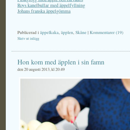
Roys kanelbullar med äppelfyllning
Johans franska äppelgömma
Publicerad i
äppelkaka
,
äpplen
,
Skåne
|
Kommentarer (19)
Skriv ut inlägg
Hon kom med äpplen i sin famn
den 20 augusti 2013, kl 20:49