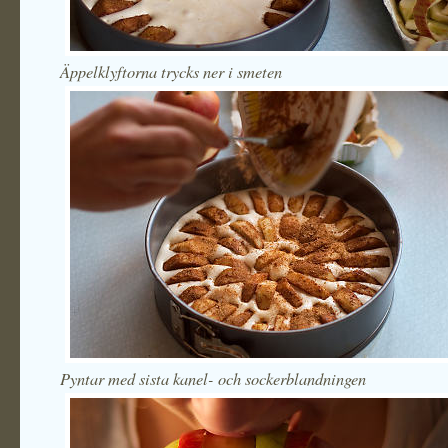
Äppelklyftorna trycks ner i smeten
Pyntar med sista kanel- och sockerblandningen