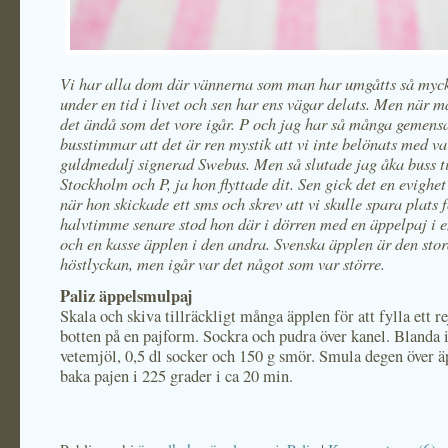
Vi har alla dom där vännerna som man har umgåtts så myc
under en tid i livet och sen har ens vägar delats. Men när ma
det ändå som det vore igår. P och jag har så många geme
busstimmar att det är ren mystik att vi inte belönats med va
guldmedalj signerad Swebus. Men så slutade jag åka buss ti
Stockholm och P, ja hon flyttade dit. Sen gick det en evighet 
när hon skickade ett sms och skrev att vi skulle spara plats f
halvtimme senare stod hon där i dörren med en äppelpaj i 
och en kasse äpplen i den andra. Svenska äpplen är den sto
höstlyckan, men igår var det något som var större.
Paliz äppelsmulpaj
Skala och skiva tillräckligt många äpplen för att fylla ett re
botten på en pajform. Sockra och pudra över kanel. Blanda 
vetemjöl, 0,5 dl socker och 150 g smör. Smula degen över 
baka pajen i 225 grader i ca 20 min.