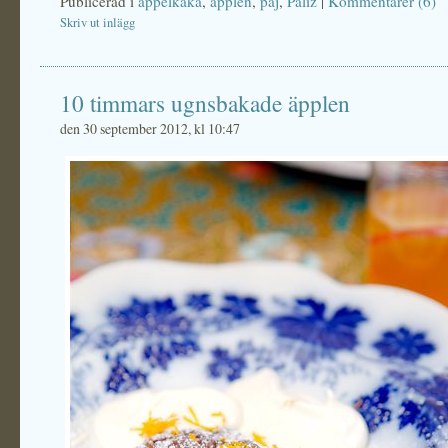
Publicerad i
äppelkaka
,
äpplen
,
paj
,
Paliz
|
Kommentarer (6)
Skriv ut inlägg
10 timmars ugnsbakade äpplen
den 30 september 2012, kl 10:47