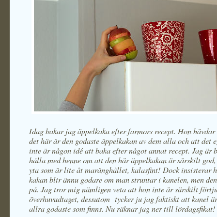
Idag bakar jag äppelkaka efter farmors recept. Hon hävdar 
det här är den godaste äppelkakan av dem alla och att det e
inte är någon idé att baka efter något annat recept. Jag är 
hålla med henne om att den här äppelkakan är särskilt god,
yta som är lite åt maränghållet, kalasfint! Dock insisterar 
kakan blir ännu godare om man struntar i kanelen, men den 
på. Jag tror mig nämligen veta att hon inte är särskilt förtju
överhuvudtaget, dessutom tycker ju jag faktiskt att kanel ä
allra godaste som finns. Nu räknar jag ner till lördagsfikat!