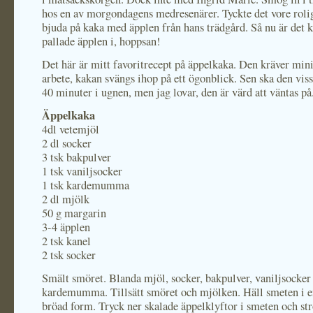
hos en av morgondagens medresenärer. Tyckte det vore rolig
bjuda på kaka med äpplen från hans trädgård. Så nu är det
pallade äpplen i, hoppsan!
Det här är mitt favoritrecept på äppelkaka. Den kräver mi
arbete, kakan svängs ihop på ett ögonblick. Sen ska den viss
40 minuter i ugnen, men jag lovar, den är värd att väntas på
Äppelkaka
4dl vetemjöl
2 dl socker
3 tsk bakpulver
1 tsk vaniljsocker
1 tsk kardemumma
2 dl mjölk
50 g margarin
3-4 äpplen
2 tsk kanel
2 tsk socker
Smält smöret. Blanda mjöl, socker, bakpulver, vaniljsocker
kardemumma. Tillsätt smöret och mjölken. Häll smeten i 
bröad form. Tryck ner skalade äppelklyftor i smeten och str