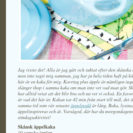
Jag visste det! Alla år jag gått och suktat efter den skånsk
men inte tagit mig samman, jag har ju hela tiden haft på kä
här är en kaka för mig. Kavring plus äpple är nämligen ing
slänger ihop i samma kaka om man inte vet vad man gör. S
har alltid vetat att det blir bra och nu vet vi också. En fav
är vad det här är. Kakan tar 42 min från start till mål, det 
samma tid som vår senaste
äppelpodd
är lång. Baka, lyssna
äppelinspireras och ät. Varsågod, där har du morgondagens
söndagsaktivitet!
Skånsk äppelkaka
10 svenska äpplen