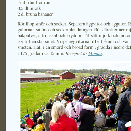
skal från 1 citron
0,5 dl mjölk
2 dl bruna bananer
Rör ihop smör och socker. Separera äggvitor och äggulor. R
gulorna i smör- och sockerblandningen. Rör därefter ner mj
bakpulver, citronskal och kryddor. Tillsätt mjölk och mosa
rör till en slät smet. Vispa äggvitorna till ett skum och vänd
smeten. Häll i en smord och bröad form , grädda i nedre de
Receptet är
Momas
.
i 175 grader i ca 45 min.