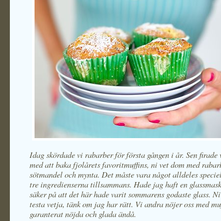
Idag skördade vi rabarber för första gången i år. Sen firade 
med att baka fjolårets favoritmuffins, ni vet dom med rabar
sötmandel och mynta. Det måste vara något alldeles speci
tre ingredienserna tillsammans. Hade jag haft en glassmask
säker på att det här hade varit sommarens godaste glass. Ni
testa vetja, tänk om jag har rätt. Vi andra nöjer oss med muf
garanterat nöjda och glada ändå.