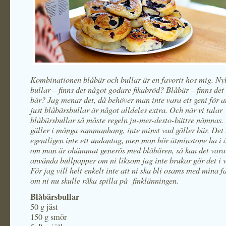
Kombinationen blåbär och bullar är en favorit hos mig. N
bullar – finns det något godare fikabröd? Blåbär – finns det
bär? Jag menar det, då behöver man inte vara ett geni för at
just blåbärsbullar är något alldeles extra. Och när vi talar
blåbärsbullar så måste regeln ju-mer-desto-bättre nämnas.
gäller i många sammanhang, inte minst vad gäller bär. Det 
egentligen inte ett undantag, men man bör åtminstone ha i 
om man är ohämmat generös med blåbären, så kan det vara 
använda bullpapper om ni liksom jag inte brukar gör det i v
För jag vill helt enkelt inte att ni ska bli osams med mina f
om ni nu skulle råka spilla på finklänningen.
Blåbärsbullar
50 g jäst
150 g smör