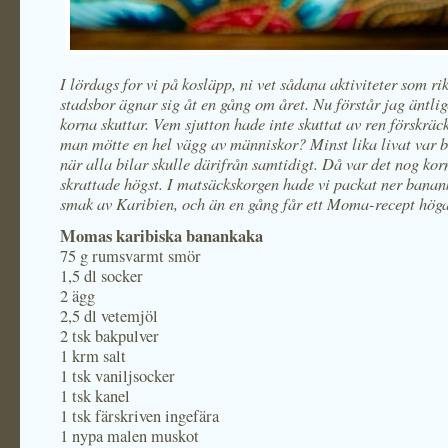
I lördags for vi på kosläpp, ni vet sådana aktiviteter som ri
stadsbor ägnar sig åt en gång om året. Nu förstår jag äntlig
korna skuttar. Vem sjutton hade inte skuttat av ren förskräc
man mötte en hel vägg av människor? Minst lika livat var b
när alla bilar skulle därifrån samtidigt. Då var det nog ko
skrattade högst. I matsäckskorgen hade vi packat ner bana
smak av Karibien, och än en gång får ett Moma-recept hög
Momas karibiska banankaka
75 g rumsvarmt smör
1,5 dl socker
2 ägg
2,5 dl vetemjöl
2 tsk bakpulver
1 krm salt
1 tsk vaniljsocker
1 tsk kanel
1 tsk färskriven ingefära
1 nypa malen muskot