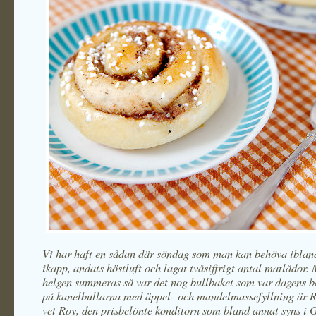
Vi har haft en sådan där söndag som man kan behöva ibland
ikapp, andats höstluft och lagat tvåsiffrigt antal matlådor.
helgen summeras så var det nog bullbaket som var dagens b
på kanelbullarna med äppel- och mandelmassefyllning är R
vet Roy, den prisbelönte konditorn som bland annat syns i 