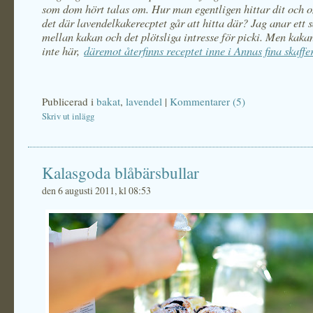
som dom hört talas om. Hur man egentligen hittar dit och 
det där lavendelkakerecptet går att hitta där? Jag anar ett
mellan kakan och det plötsliga intresse för picki. Men kakan
inte här,
däremot återfinns receptet inne i Annas fina skaffe
Publicerad i
bakat
,
lavendel
|
Kommentarer (5)
Skriv ut inlägg
Kalasgoda blåbärsbullar
den 6 augusti 2011, kl 08:53