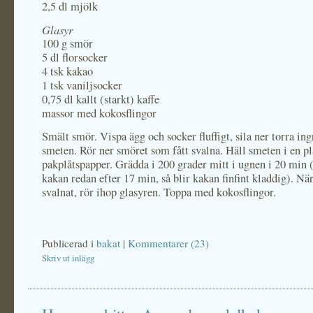
2,5 dl mjölk
Glasyr
100 g smör
5 dl florsocker
4 tsk kakao
1 tsk vaniljsocker
0,75 dl kallt (starkt) kaffe
massor med kokosflingor
Smält smör. Vispa ägg och socker fluffigt, sila ner torra ing
smeten. Rör ner smöret som fått svalna. Häll smeten i en p
pakplåtspapper. Grädda i 200 grader mitt i ugnen i 20 min (
kakan redan efter 17 min, så blir kakan finfint kladdig). Nä
svalnat, rör ihop glasyren. Toppa med kokosflingor.
Publicerad i
bakat
|
Kommentarer (23)
Skriv ut inlägg