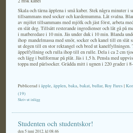
2 msk kanel
Skala och tärna äpplena i små kuber. Stek några minuter i 
tillsammans med socker och kardemumma. Låt svalna. Blan
av mjölet tillsammans med mjölk och jäst först, arbeta med
en slät deg. Tillsätt resterande ingredienser och låt gå på m
i matberedare i 10 min. Jäs under duk i 10 min. Blanda und
ihop mandelmassa med smör, socker och kanel till en slät 
ut degen till en stor rektangel och bred ut kanelfyllningen
äppelfyllning och rulla ihop till en rulle. Dela i ca 2 cm tj
och lägg i bullformar på plåt. Jäs i 1,5 h. Pensla med uppvi
toppa med pärlsocker. Grädda mitt i ugnen i 220 grader i 8
Publicerad i
äpple
,
äpplen
,
baka
,
bakat
,
bullar
,
Roy Fares
|
Kom
(19)
Skriv ut inlägg
Studenten och studentskor!
den 5 juni 2012, kl 08:46