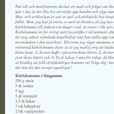
När till och med farmorn skickar ett mail och frågar om bl
gått i stå, är det lika bra att räcka upp handen och säga som
Mat- och sovklockan är satt ur spel och pickipicki har drag
fallet. Men, jag kan ju trösta er med att berätta att jag har 
kärleksmums till frukost två dagar i rad, så rasar i vikt gör 
Kärleksmums är för övrigt mitt favoritfika (vid närmare eft
det nog enbart nybakade kanelbullar som kan ställa upp so
motståndare i den matchen). Eftersom jag vågar utnämna mi
rutinerad kärleksmums-ätare så är jag mallig nog att bjuda
bästa knep. 1) Ju mer kaffe i glasyren desto bättre 2) Ju me
pynt desto bättre och 3) Ta ut kakan 3 min för tidigt, då bli
så kladdig att folk ofrånkomligen kommer att fråga dig: m
det-här-för-fint-recept-egentligen?
Kärleksmums i långpanna
250 g smör
5 dl socker
5 ägg
5 dl vetemjöl
1,5 dl kakao
3 tsk bakpulver
2 tsk vaniljsocker