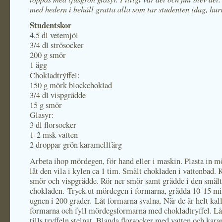
med hedern i behåll gratta alla som tar studenten idag, hurr
Studentskor
4,5 dl vetemjöl
3/4 dl strösocker
200 g smör
1 ägg
Chokladtrýffel:
150 g mörk blockchoklad
3/4 dl vispgrädde
15 g smör
Glasyr:
3 dl florsocker
1-2 msk vatten
2 droppar grön karamellfärg
Arbeta ihop mördegen, för hand eller i maskin. Plasta in 
låt den vila i kylen ca 1 tim. Smält chokladen i vattenbad.
smör och vispgrädde. Rör ner smör samt grädde i den smäl
chokladen. Tryck ut mördegen i formarna, grädda 10-15 mi
ugnen i 200 grader. Låt formarna svalna. När de är helt kall
formarna och fyll mördegsformarna med chokladtryffel. Låt
tills tryffeln stelnat. Blanda florsocker med vatten och kar