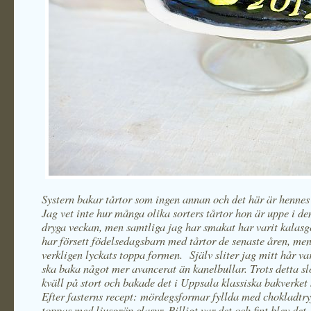
Systern bakar tårtor som ingen annan och det här är henne
Jag vet inte hur många olika sorters tårtor hon är uppe i de
dryga veckan, men samtliga jag har smakat har varit kalas
har försett födelsedagsbarn med tårtor de senaste åren, men
verkligen lyckats toppa formen. Själv sliter jag mitt hår va
ska baka något mer avancerat än kanelbullar. Trots detta sl
kväll på stort och bakade det i Uppsala klassiska bakverket 
Efter fasterns recept: mördegsformar fyllda med chokladtry
toppas med ljusgrön glasyr. Pilligt var det och fint blev det