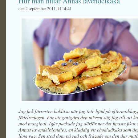
Hur man hittar Annas lavendelkaka
den 2 september 2011, kl 14:41
Jag fick förresten bakläxa när jag inte bjöd på eftermiddags
födelsedagen. För att gottgöra den missen såg jag till att 
med marginal. Igår packade jag därför ner det finaste fikat 
Annas lavendelblondies, en kladdig vit chokladkaka som do
lång väg. Sen stod dom på rad och frågade om den där mat