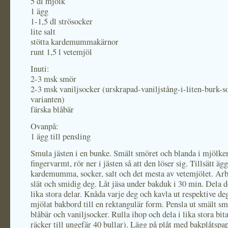
5 dl mjölk
1 ägg
1-1,5 dl strösocker
lite salt
stötta kardemummakärnor
runt 1,5 l vetemjöl
Inuti:
2-3 msk smör
2-3 msk vaniljsocker (urskrapad-vaniljstång-i-liten-burk-s
varianten)
färska blåbär
Ovanpå:
1 ägg till pensling
Smula jästen i en bunke. Smält smöret och blanda i mjölken
fingervarmt, rör ner i jästen så att den löser sig. Tillsätt ägg
kardemumma, socker, salt och det mesta av vetemjölet. Arbe
slät och smidig deg. Låt jäsa under bakduk i 30 min. Dela d
lika stora delar. Knåda varje deg och kavla ut respektive deg
mjölat bakbord till en rektangulär form. Pensla ut smält smö
blåbär och vaniljsocker. Rulla ihop och dela i lika stora bit
räcker till ungefär 40 bullar). Lägg på plåt med bakplåtspapp