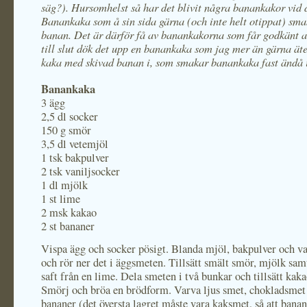
säg?). Hursomhelst så har det blivit några banankakor vid d
Banankaka som å sin sida gärna (och inte helt otippat) sma
banan. Det är därför få av banankakorna som får godkänt 
till slut dök det upp en banankaka som jag mer än gärna äte
kaka med skivad banan i, som smakar banankaka fast ändå i
Banankaka
3 ägg
2,5 dl socker
150 g smör
3,5 dl vetemjöl
1 tsk bakpulver
2 tsk vaniljsocker
1 dl mjölk
1 st lime
2 msk kakao
2 st bananer
Vispa ägg och socker pösigt. Blanda mjöl, bakpulver och va
och rör ner det i äggsmeten. Tillsätt smält smör, mjölk sam
saft från en lime. Dela smeten i två bunkar och tillsätt kaka
Smörj och bröa en brödform. Varva ljus smet, chokladsmet
bananer (det översta lagret måste vara kaksmet, så att banan