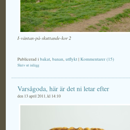
I-väntan-på-skuttande-kor 2
Publicerad i
bakat
,
banan
,
utflykt
|
Kommentarer (15)
Skriv ut inlägg
Varsågoda, här är det ni letar efter
den 13 april 2011, kl 14:10