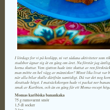
I lördags for vi på kosläpp, ni vet sådana aktiviteter som ri
stadsbor ägnar sig åt en gång om året. Nu förstår jag äntlig
korna skuttar. Vem sjutton hade inte skuttat av ren förskräc
man mötte en hel vägg av människor? Minst lika livat var b
när alla bilar skulle därifrån samtidigt. Då var det nog ko
skrattade högst. I matsäckskorgen hade vi packat ner bana
smak av Karibien, och än en gång får ett Moma-recept hög
Momas karibiska banankaka
75 g rumsvarmt smör
1,5 dl socker
2 ägg