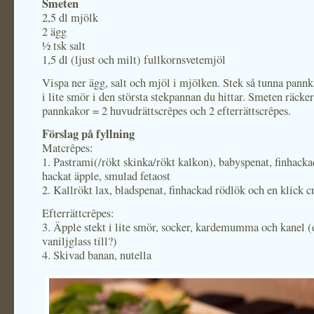
Smeten
2,5 dl mjölk
2 ägg
½ tsk salt
1,5 dl (ljust och milt) fullkornsvetemjöl
Vispa ner ägg, salt och mjöl i mjölken. Stek så tunna pann
i lite smör i den största stekpannan du hittar. Smeten räcker 
pannkakor = 2 huvudrättscrêpes och 2 efterrättscrêpes.
Förslag på fyllning
Matcrêpes:
1. Pastrami(/rökt skinka/rökt kalkon), babyspenat, finhacka
hackat äpple, smulad fetaost
2. Kallrökt lax, bladspenat, finhackad rödlök och en klick 
Efterrättcrêpes:
3. Äpple stekt i lite smör, socker, kardemumma och kanel (
vaniljglass till?)
4. Skivad banan, nutella