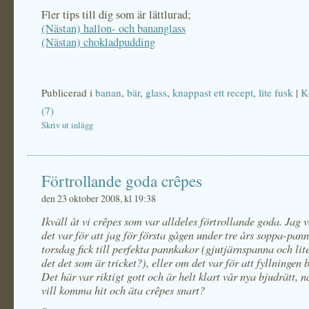
Fler tips till dig som är lättlurad;
(Nästan) hallon- och bananglass
(Nästan) chokladpudding
Publicerad i
banan
,
bär
,
glass
,
knappast ett recept
,
lite fusk
|
K
(7)
Skriv ut inlägg
Förtrollande goda crêpes
den 23 oktober 2008, kl 19:38
Ikväll åt vi crêpes som var alldeles förtrollande goda. Jag 
det var för att jag för första gågen under tre års soppa-pan
torsdag fick till perfekta pannkakor (gjutjärnspanna och lit
det det som är tricket?), eller om det var för att fyllningen 
Det här var riktigt gott och är helt klart vår nya bjudrätt,
vill komma hit och äta crêpes snart?