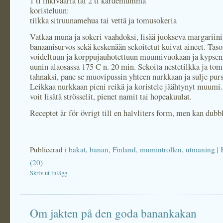
1 tl inkivääriä tai 2 tl kardemumma
koristeluun:
tilkka sitruunamehua tai vettä ja tomusokeria
Vatkaa muna ja sokeri vaahdoksi, lisää juokseva margariini
banaanisurvos sekä keskenään sekoitetut kuivat aineet. Tasoi
voideltuun ja korppujauhotettuun muumivuokaan ja kypse
uunin alaosassa 175 C n. 20 min. Sekoita nestetilkka ja to
tahnaksi, pane se muovipussin yhteen nurkkaan ja sulje pur
Leikkaa nurkkaan pieni reikä ja koristele jäähtynyt muumi.
voit lisätä strösselit, pienet namit tai hopeakuulat.
Receptet är för övrigt till en halvliters form, men kan dubbl
Publicerad i
bakat
,
banan
,
Finland
,
mumintrollen
,
utmaning
|
(20)
Skriv ut inlägg
Om jakten på den goda banankakan