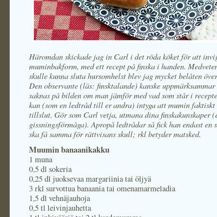
Häromdan skickade jag in Carl i det röda köket för att invi
muminbakform, med ett recept på finska i handen. Medveten
skulle kunna sluta hursomhelst blev jag mycket belåten över 
Den observante (läs: finsktalande) kanske uppmärksammar 
saknas på bilden om man jämför med vad som står i recepte
kan (som en ledtråd till er andra) intyga att mumin faktiskt 
tillslut. Gör som Carl vetja, utmana dina finskakunskaper (
gissningsförmåga). Apropå ledtrådar så fick han endast en 
ska få samma för rättvisans skull; rkl betyder matsked.
Muumin banaanikakku
1 muna
0,5 dl sokeria
0,25 dl juoksevaa margariinia tai öljyä
3 rkl survottua banaania tai omenamarmeladia
1,5 dl vehnäjauhoja
0,5 tl leivinjauhetta