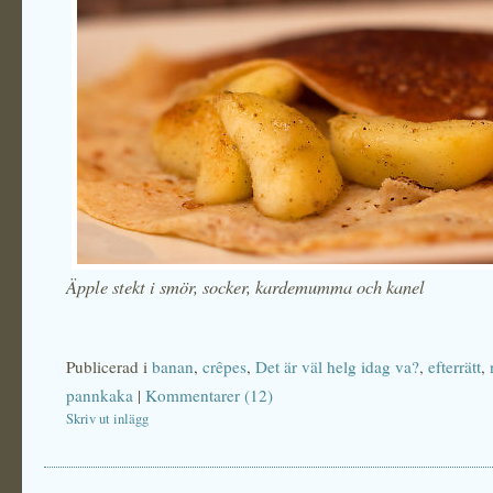
Äpple stekt i smör, socker, kardemumma och kanel
Publicerad i
banan
,
crêpes
,
Det är väl helg idag va?
,
efterrätt
,
pannkaka
|
Kommentarer (12)
Skriv ut inlägg