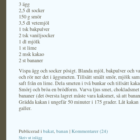
3 ägg
2,5 dl socker
150 g smör
3,5 dl vetemjöl
1 tsk bakpulver
2 tsk vaniljsocker
1 dl mjölk
1 st lime
2 msk kakao
2 st bananer
Vispa ägg och socker pösigt. Blanda mjöl, bakpulver och va
och rör ner det i äggsmeten. Tillsätt smält smör, mjölk sam
saft från en lime. Dela smeten i två bunkar och tillsätt kaka
Smörj och bröa en brödform. Varva ljus smet, chokladsmet
bananer (det översta lagret måste vara kaksmet, så att banan
Grädda kakan i ungefär 50 minuter i 175 grader. Låt kakan 
galler.
Publicerad i
bakat
,
banan
|
Kommentarer (24)
Skriv ut inlägg