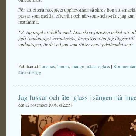
För att citera receptets upphovsman så skrev hon att smack
passar som mellis, efterrätt och när-som-helst-rätt, jag kan
instämma.
PS. Appropå att hålla med. Lisa skrev föresten också att al
gult (undantaget bernaisesås) är nyttigt. Om jag lägger till 
undantagen, är det någon som sätter emot påståendet sen?
Publicerad i
ananas
,
banan
,
mango
,
nästan-glass
|
Kommentare
Skriv ut inlägg
Jag fuskar och äter glass i sängen när ing
den 12 november 2008, kl 22:58