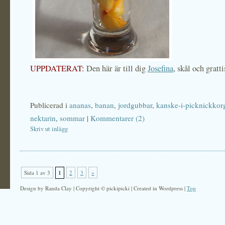
UPPDATERAT:
Den här är till dig
Josefina
, skål och gratti
Publicerad i
ananas
,
banan
,
jordgubbar
,
kanske-i-picknickkor
nektarin
,
sommar
|
Kommentarer (2)
Skriv ut inlägg
Sida 1 av 3
1
2
3
»
Design by Randa Clay | Copyright © pickipicki | Created in Wordpress |
Top