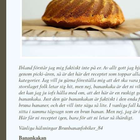
Ibland förstår jag mig faktiskt inte på er. Av allt gott jag bj
genom picki-åren, så är det här det receptet som toppar all
kategorier. Jag vill ju gärna föreställa mig att det ska vara
storslaget folk letar sig hit, men nej, banankaka är det ni vi
det kan jag ju iofs hålla med om, att det här är en ruskigt g
banankaka. Just den gär banankakan är faktiskt i den enda 
bruna bananer, och det vill inte säga så lite. I vanliga fall k
sitta i samma tågvagn som en brun banan. Men nej, jag är in
Här får ni receptet igen, bara för att ni letar så ihärdigt.
Vänliga hälsningar Brunbananfobiker_84
Banankakan