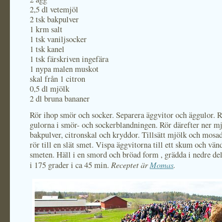
2,5 dl vetemjöl
2 tsk bakpulver
1 krm salt
1 tsk vaniljsocker
1 tsk kanel
1 tsk färskriven ingefära
1 nypa malen muskot
skal från 1 citron
0,5 dl mjölk
2 dl bruna bananer
Rör ihop smör och socker. Separera äggvitor och äggulor. R
gulorna i smör- och sockerblandningen. Rör därefter ner mj
bakpulver, citronskal och kryddor. Tillsätt mjölk och mosa
rör till en slät smet. Vispa äggvitorna till ett skum och vänd
smeten. Häll i en smord och bröad form , grädda i nedre de
Receptet är
Momas
.
i 175 grader i ca 45 min.