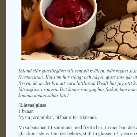
Ibland slår glassbegäret till sent på kvällen. När regnet slå
fönsterrutan, Konsum har stängt och någon glass inte går att
frysen, då är det bra att vara lättlurad. Ikväll har jag ätit 
låtsasglass i sängen. Det känns som jag har fuskat, kan man
komma undan såhär lätt?
(Låtsas)glass
1 banan
frysta jordgubbar, blåbär eller liknande
Mixa bananen tillsammans med frysta bär. Ju mer bär, desto
glasskonsistens. Om det behövs, ställ in glassen i frysen en 