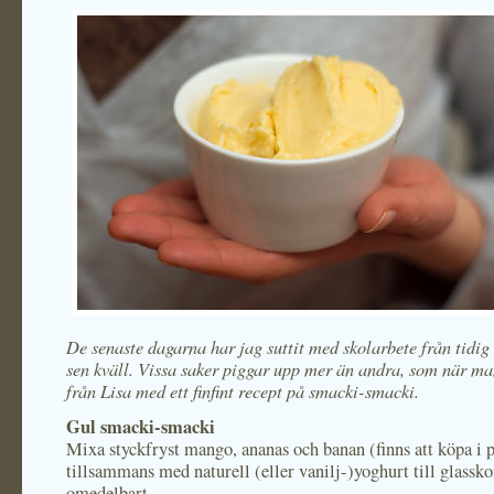
De senaste dagarna har jag suttit med skolarbete från tidig
sen kväll. Vissa saker piggar upp mer än andra, som när ma
från Lisa med ett finfint recept på smacki-smacki.
Gul smacki-smacki
Mixa styckfryst mango, ananas och banan (finns att köpa i 
tillsammans med naturell (eller vanilj-)yoghurt till glassko
omedelbart.