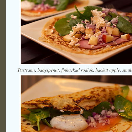
Pastrami, babyspenat, finhackad rödlök, hackat äpple, smul