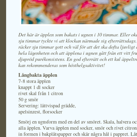
Det här är äpplen som bakats i ugnen i 10 timmar. Eller oke
sju timmar tyckte vi att klockan närmade sig efterrättsdags
räcker sju timmar gott och väl för att det ska dofta ljuvligt
hela lägenheten och att äpplena i ugnen gått från ett vitt fru
djupröd purékonsistens. En god efterrätt och ett kul äppeltr
kan rekommenderas som hösthelgsaktivitet!
Långbakta äpplen
7-8 stora äpplen
knappt 1 dl socker
rivet skal från 1 citron
50 g smör
Servering: lättvispad grädde,
apelsinzest, florsocker
Smörj en ugnsform med en del av smöret. Skala, halvera oc
alla äpplen. Varva äpplen med socker, smör och rivet citron
in formen i bakplåtspapper och skär några hål i pappret. Låt