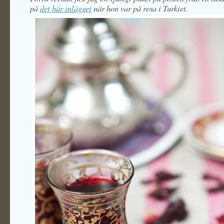
på
det här inlägget
när hon var på resa i Turkiet.