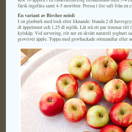
färsk ingefära samt 4-5 morötter. Pressa i lite saft från en c
En variant av Bircher müsli
I en glasburk med lock eller liknande: blanda 2 dl havregr
dl äppelmust och 1,25 dl mjölk. Låt stå ett par timmar till ö
kylskåp. Vid servering, rör ner en skvätt naturell yoghurt s
grovrivet äpple. Toppa med grovhackade sötmandlar eller nö