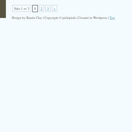
Sida 1 av 3
1
2
3
»
Design by Randa Clay | Copyright © pickipicki | Created in Wordpress |
Top