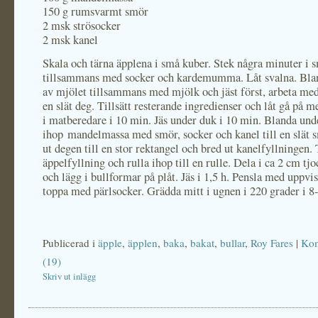
150 g rumsvarmt smör
2 msk strösocker
2 msk kanel
Skala och tärna äpplena i små kuber. Stek några minuter i 
tillsammans med socker och kardemumma. Låt svalna. Blan
av mjölet tillsammans med mjölk och jäst först, arbeta med
en slät deg. Tillsätt resterande ingredienser och låt gå på m
i matberedare i 10 min. Jäs under duk i 10 min. Blanda und
ihop mandelmassa med smör, socker och kanel till en slät 
ut degen till en stor rektangel och bred ut kanelfyllningen
äppelfyllning och rulla ihop till en rulle. Dela i ca 2 cm tj
och lägg i bullformar på plåt. Jäs i 1,5 h. Pensla med uppvi
toppa med pärlsocker. Grädda mitt i ugnen i 220 grader i 8
Publicerad i
äpple
,
äpplen
,
baka
,
bakat
,
bullar
,
Roy Fares
|
Kom
(19)
Skriv ut inlägg