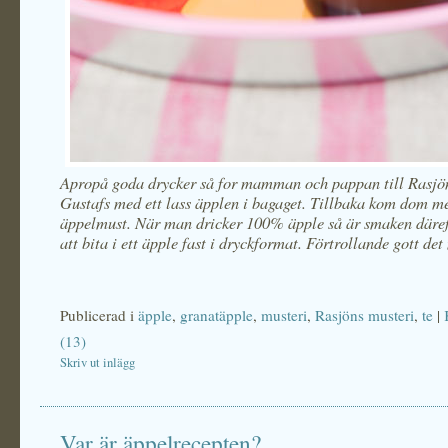
Apropå goda drycker så for mamman och pappan till Rasjön
Gustafs med ett lass äpplen i bagaget. Tillbaka kom dom me
äppelmust. När man dricker 100% äpple så är smaken däref
att bita i ett äpple fast i dryckformat. Förtrollande gott det
Publicerad i
äpple
,
granatäpple
,
musteri
,
Rasjöns musteri
,
te
|
(13)
Skriv ut inlägg
Var är äppelrecepten?