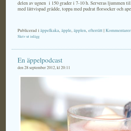
delen av ugnen i 150 grader i 7-10 h. Serveras ljummen t
med lättvispad grädde, toppa med pudrat florsocker och ape
Publicerad i
äppelkaka
,
äpple
,
äpplen
,
efterrätt
|
Kommentarer 
Skriv ut inlägg
En äppelpodcast
den 28 september 2012, kl 20:11