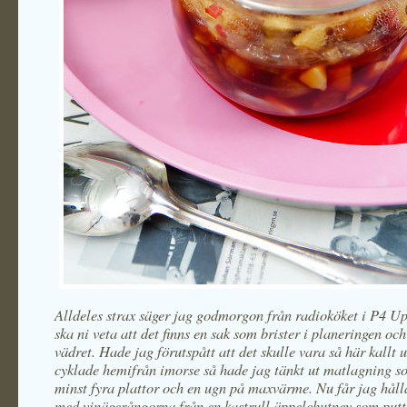
Alldeles strax säger jag godmorgon från radioköket i P4 U
ska ni veta att det finns en sak som brister i planeringen och
vädret. Hade jag förutspått att det skulle vara så här kallt 
cyklade hemifrån imorse så hade jag tänkt ut matlagning s
minst fyra plattor och en ugn på maxvärme. Nu får jag håll
med vinägerångorna från en kastrull äppelchutney som putt