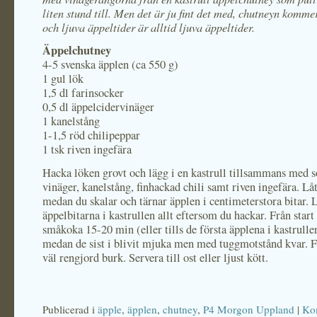
liten stund till. Men det är ju fint det med, chutneyn kommer
och ljuva äppeltider är alltid ljuva äppeltider.
Äppelchutney
4-5 svenska äpplen (ca 550 g)
1 gul lök
1,5 dl farinsocker
0,5 dl äppelcidervinäger
1 kanelstång
1-1,5 röd chilipeppar
1 tsk riven ingefära
Hacka löken grovt och lägg i en kastrull tillsammans med s
vinäger, kanelstång, finhackad chili samt riven ingefära. Lå
medan du skalar och tärnar äpplen i centimeterstora bitar. 
äppelbitarna i kastrullen allt eftersom du hackar. Från start 
småkoka 15-20 min (eller tills de första äpplena i kastrulle
medan de sist i blivit mjuka men med tuggmotstånd kvar. F
väl rengjord burk. Servera till ost eller ljust kött.
Publicerad i
äpple
,
äpplen
,
chutney
,
P4 Morgon Uppland
|
Ko