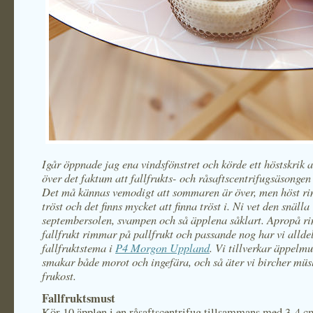
Igår öppnade jag ena vindsfönstret och körde ett höstskrik a
över det faktum att fallfrukts- och råsaftscentrifugsäsongen 
Det må kännas vemodigt att sommaren är över, men höst r
tröst och det finns mycket att finna tröst i. Ni vet den snälla
septembersolen, svampen och så äpplena såklart. Apropå ri
fallfrukt rimmar på pallfrukt och passande nog har vi alldel
fallfruktstema i
P4 Morgon Uppland
. Vi tillverkar äppelm
smakar både morot och ingefära, och så äter vi bircher müsli
frukost.
Fallfruktsmust
Kör 10 äpplen i en råsaftscentrifug tillsammans med 3-4 c