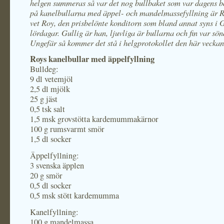
helgen summeras så var det nog bullbaket som var dagens b
på kanelbullarna med äppel- och mandelmassefyllning är R
vet Roy, den prisbelönte konditorn som bland annat syns i 
lördagar. Gullig är han, ljuvliga är bullarna och fin var sö
Ungefär så kommer det stå i helgprotokollet den här veckan
Roys kanelbullar med äppelfyllning
Bulldeg:
9 dl vetemjöl
2,5 dl mjölk
25 g jäst
0,5 tsk salt
1,5 msk grovstötta kardemummakärnor
100 g rumsvarmt smör
1,5 dl socker
Äppelfyllning:
3 svenska äpplen
20 g smör
0,5 dl socker
0,5 msk stött kardemumma
Kanelfyllning:
100 g mandelmassa