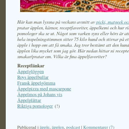
Här kan man lyssna på veckans avsnitt av
picki, matgeek o
pratar äpplen, kärnor, receptfavoriter, äppelkemi och hur ri
pomologer ska se ut. Något som varken syns eller hörs är at
hela inspelningstimmen sitter 75 kilo hund och stirrar på 
äpple i hopp om att få smaka. Jag tror bestämt att den hund
äpplen lika mycket som jag gör. Här nedan hittar ni recepte
smakar/pratar om. Vilka är fina äppelfavoriter?
Receptlänkar
Äppelglöggen
Roys äppelbullar
Fransk äppelgömma
Äppelpizza med mascarpone
Äppelmos på Johans vis
Äppelplättar
Riktiga pomologer
(!)
Publicerad i
äpple
,
äpplen
,
podcast
|
Kommentarer (7)