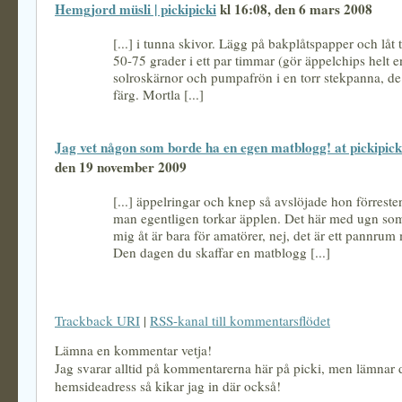
Hemgjord müsli | pickipicki
kl 16:08, den 6 mars 2008
[...] i tunna skivor. Lägg på bakplåtspapper och låt 
50-75 grader i ett par timmar (gör äppelchips helt e
solroskärnor och pumpafrön i en torr stekpanna, de s
färg. Mortla [...]
Jag vet någon som borde ha en egen matblogg! at pickipick
den 19 november 2009
[...] äppelringar och knep så avslöjade hon förreste
man egentligen torkar äpplen. Det här med ugn so
mig åt är bara för amatörer, nej, det är ett pannrum
Den dagen du skaffar en matblogg [...]
Trackback URI
|
RSS-kanal till kommentarsflödet
Lämna en kommentar vetja!
Jag svarar alltid på kommentarerna här på picki, men lämnar
hemsideadress så kikar jag in där också!