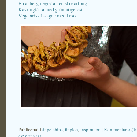
En auberginegryta i en skokartong
Kavringtårta med grönmögelost
Vegetarisk lasagne med keso
Publicerad i
äppelchips
,
äpplen
,
inspiration
|
Kommentarer (1
Skriv ut inlägg