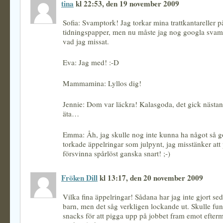
tina
kl 22:53, den 19 november 2009
Sofia: Svamptork! Jag torkar mina trattkantareller p
tidningspapper, men nu måste jag nog googla svam
vad jag missat.
Eva: Jag med! :-D
Mammamina: Lyllos dig!
Jennie: Dom var läckra! Kalasgoda, det gick nästan i
äta…
Emma: Åh, jag skulle nog inte kunna ha något så g
torkade äppelringar som julpynt, jag misstänker att 
försvinna spårlöst ganska snart! ;-)
Fröken Dill
kl 13:17, den 20 november 2009
Vilka fina äppelringar! Sådana har jag inte gjort se
barn, men det såg verkligen lockande ut. Skulle funk
snacks för att pigga upp på jobbet fram emot efter