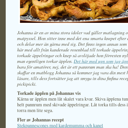
Johanna är en av mina stora idoler vad gäller matlagning 
matpyssel. Hon sitter inne med det ena smarta knepet efter 
och delar mer än gärna med sig. Det finns ingen annan som
här med allt från kanderade rosenblad till torkade äppelri
torkade äppelringar och knep så avslöjade hon förresten ny
man egentligen torkar äpplen.
Det här med ugn som jag ägn
bara för amatörer, nej, det är ett pannrum man ska ha! De
skaffar en matblogg Johanna så kommer jag vara din mest 
läsare, tills dess fortsätter jag att smyga in dina finfina rec
pickipicki.
Torkade äpplen på Johannas vis
Kärna ur äpplen men låt skalet vara kvar. Skiva äpplena tunt
helt pannrum med skivade äppelringar. Låt torka tills dess 
torra men lite sega.
Fler av Johannas recept
Stekpannescones med kardemumma och kanel