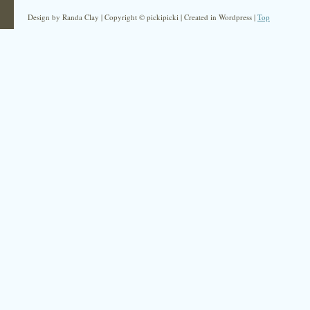
Design by Randa Clay | Copyright © pickipicki | Created in Wordpress |
Top