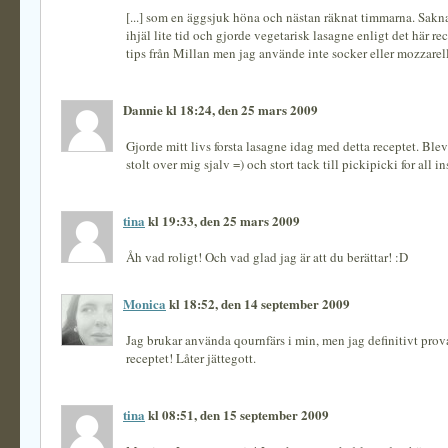
[...] som en äggsjuk höna och nästan räknat timmarna. Sakna
ihjäl lite tid och gjorde vegetarisk lasagne enligt det här r
tips från Millan men jag använde inte socker eller mozzarella 
Dannie kl 18:24, den 25 mars 2009
Gjorde mitt livs forsta lasagne idag med detta receptet. Ble
stolt over mig sjalv =) och stort tack till pickipicki for all in
tina
kl 19:33, den 25 mars 2009
Åh vad roligt! Och vad glad jag är att du berättar! :D
Monica
kl 18:52, den 14 september 2009
Jag brukar använda qournfärs i min, men jag definitivt prov
receptet! Låter jättegott.
tina
kl 08:51, den 15 september 2009