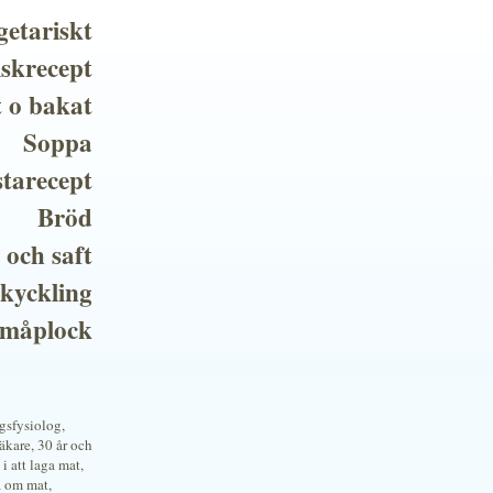
getariskt
iskrecept
t o bakat
Soppa
tarecept
Bröd
 och saft
 kyckling
småplock
ngsfysiolog,
kare, 30 år och
i att laga mat,
a om mat,