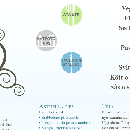
Ve
F
Söt
Pas
Sylt
Kött o
Sås o 
Aktuella tips
Tina
Hej utflyktsmat!
Nutritionist/näri
•
Krabbelurer på scoutvis
nyutexaminerad lä
kväll.
•
Lompe - norskt potatistunnbröd
Uppsalabo. Tokig 
med färska
•
Matiga utflyktssemlor och
läsa om mat, prat
atlåda som vi