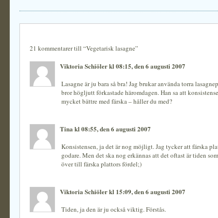
21 kommentarer till “Vegetarisk lasagne”
Viktoria Schiöler kl 08:15, den 6 augusti 2007
Lasagne är ju bara så bra! Jag brukar använda torra lasagnep
bror högljutt förkastade häromdagen. Han sa att konsistense
mycket bättre med färska – håller du med?
Tina kl 08:55, den 6 augusti 2007
Konsistensen, ja det är nog möjligt. Jag tycker att färska pla
godare. Men det ska nog erkännas att det oftast är tiden som
över till färska plattors fördel;)
Viktoria Schiöler kl 15:09, den 6 augusti 2007
Tiden, ja den är ju också viktig. Förstås.