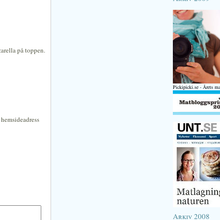
zarella på toppen.
Pickipicki.se - Årets m
n hemsideadress
Arkiv 2008