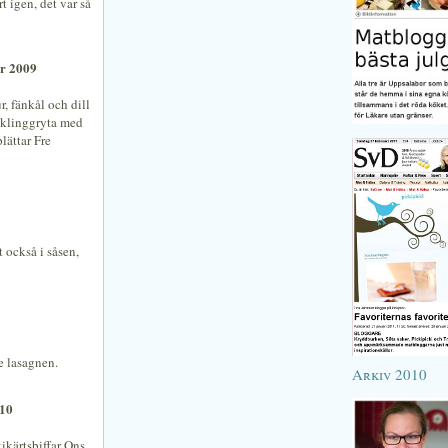
t igen, det var så
er 2009
, fänkål och dill
cklinggryta med
lättar Fre
t också i såsen,
e lasagnen.
Arkiv 2010
010
ikärtsbiffar Ons