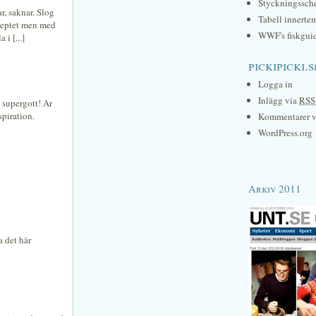
Styckningssc
r, saknar. Slog
Tabell innerte
eceptet men med
WWF's fiskgui
i [...]
pickipicki.s
Logga in
Inlägg via
RSS
v supergott! Ar
spiration.
Kommentarer 
WordPress.org
Arkiv 2011
a det här