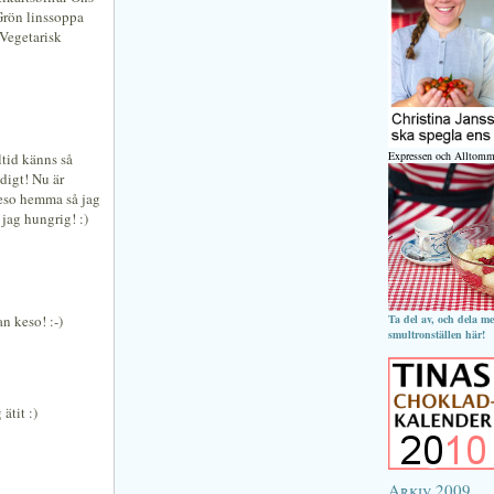
Grön linssoppa
 Vegetarisk
Expressen och Alltomm
ltid känns så
digt! Nu är
keso hemma så jag
 jag hungrig! :)
n keso! :-)
Ta del av, och dela m
smultronställen här!
ätit :)
Arkiv 2009