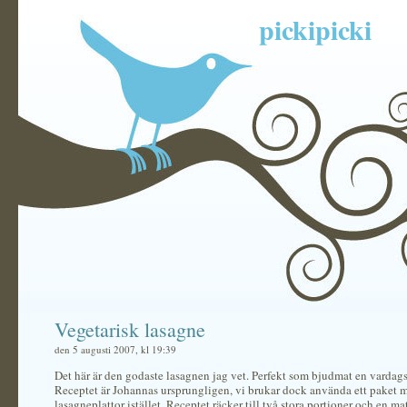
pickipicki
Vegetarisk lasagne
den 5 augusti 2007, kl 19:39
Det här är den godaste lasagnen jag vet. Perfekt som bjudmat en vardags
Receptet är Johannas ursprungligen, vi brukar dock använda ett paket 
lasagneplattor istället. Receptet räcker till två stora portioner och en m