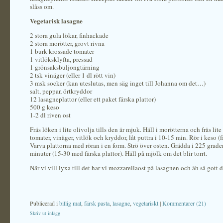
slåss om.
Vegetarisk lasagne
2 stora gula lökar, finhackade
2 stora morötter, grovt rivna
1 burk krossade tomater
1 vitlöksklyfta, pressad
1 grönsaksbuljongtärning
2 tsk vinäger (eller 1 dl rött vin)
3 msk socker (kan uteslutas, men säg inget till Johanna om det…)
salt, peppar, örtkryddor
12 lasagneplattor (eller ett paket färska plattor)
500 g keso
1-2 dl riven ost
Fräs löken i lite olivolja tills den är mjuk. Häll i morötterna och fräs lite 
tomater, vinäger, vitlök och kryddor, låt puttra i 10-15 min. Rör i keso (f
Varva plattorna med röran i en form. Strö över osten. Grädda i 225 grade
minuter (15-30 med färska plattor). Häll på mjölk om det blir torrt.
När vi vill lyxa till det har vi mozzarellaost på lasagnen och åh så gott d
Publicerad i
billig mat
,
färsk pasta
,
lasagne
,
vegetariskt
|
Kommentarer (21)
Skriv ut inlägg