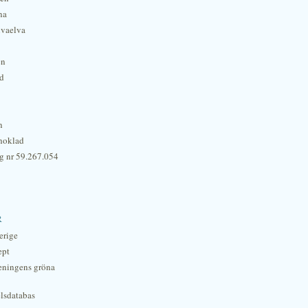
na
lvaelva
én
rd
n
hoklad
g nr 59.267.054
r
erige
ept
eningens gröna
lsdatabas