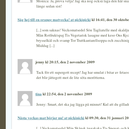
Monica: Ja, prova vetja! Jag ska nog också laga den här snar
länge sedan sist!
Säg hej till en orange matvecka! at pickipicki
kl 16:41, den 30 oktob
[...] som saknas! Veckomatsedel Sön Tagliatelle med skaldjur
Mån Rotfruktspaj Tis Vegetarisk lasagne med keso Ons Ky
brysselkål och svamp Tor Trattkantarellsoppa och zucchinip
Middag [...]
jenny kl 20:15, den 2 november 2009
Tack för ett supergott recept! Jag har smulat i bitar av fetaos
det blir jättegott mot de lite söta morötterna.
tina
kl 22:54, den 2 november 2009
Jenny: Smart, det ska jag lägga på minnet! Kul att du gillad
Nästa veckas mat börjar nu! at pickipicki
kl 09:30, den 31 januari 2
[...] Veckomatsedel Mån Skånsk äggakaka Tis Spenat- och k