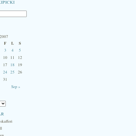
ipicki
 2007
F
L
S
3
4
5
10
11
12
17
18
19
24
25
26
31
Sep »
ar
skafferi
ll
hen