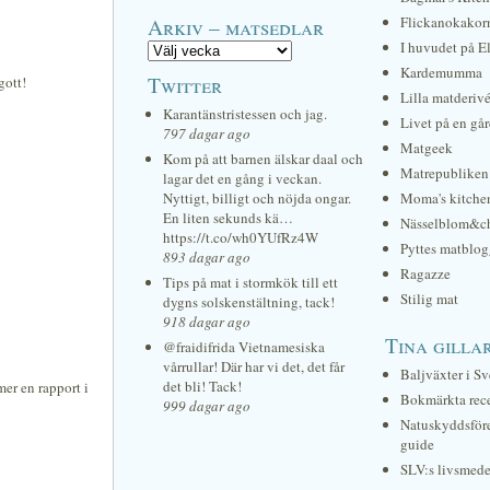
Arkiv – matsedlar
Flickanokakor
I huvudet på E
Kardemumma
Twitter
gott!
Lilla matderiv
Karantänstristessen och jag.
Livet på en gå
797 dagar ago
Matgeek
Kom på att barnen älskar daal och
Matrepubliken
lagar det en gång i veckan.
Nyttigt, billigt och nöjda ongar.
Moma's kitche
En liten sekunds kä…
Nässelblom&c
https://t.co/wh0YUfRz4W
Pyttes matblog
893 dagar ago
Ragazze
Tips på mat i stormkök till ett
Stilig mat
dygns solskenstältning, tack!
918 dagar ago
Tina gilla
@fraidifrida Vietnamesiska
vårrullar! Där har vi det, det får
Baljväxter i Sv
det bli! Tack!
er en rapport i
Bokmärkta rec
999 dagar ago
Natuskyddsför
guide
SLV:s livsmede