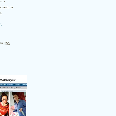
hema
mperaturer
de
e
via
RSS