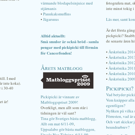
värmande blodapelsinjuice med
fotografera mat, 
stjärnanis
inte minst tokig i 
•
Pannkaksmuffins
•
Jägarsnus
Läs mer, samt kon
Är det första gån
Alltid aktuellt:
pickpicki? Snab
de senaste åren hi
Små smulor är också bröd - samla
pengar med pickipicki till förmån
•
Årskrönika 201
för Cancerfonden!
•
Årskrönika 201
•
Årskrönika 201
Årets matblogg
•
Årskrönika 201
•
Årskrönika 201
till. I med
•
Årskrönika 200
år inte koka).
Pickipicki?
r i 30-40
Vad betyder pick
Pickipicki är vinnare av
Vem knäpper alla f
et är!
Matbloggspriset 2009!
egentligen?
Overkligt, men allt som står i
Nyfiken på vilka 
tidningen är väl sant?
Förresten, vad är 
Tina gör Sveriges bästa matblogg,
Och vart skickar j
Allt om mat 6/11-09
,
beundrarbrev?
Uppsalabo gör bästa matbloggen,
Upsala Nya Tidning, 6/11-09
.