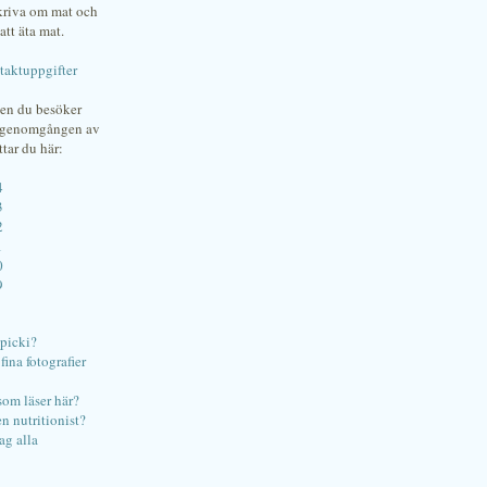
skriva om mat och
att äta mat.
taktuppgifter
gen du besöker
bgenomgången av
ttar du här:
4
3
2
1
0
9
ipicki?
ina fotografier
som läser här?
en nutritionist?
ag alla