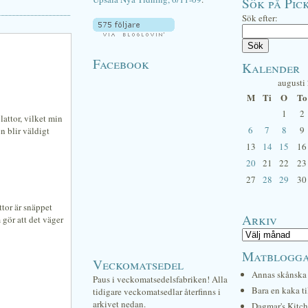
Sök på Pick
Sök efter:
Facebook
Kalender
augusti
M
Ti
O
To
1
2
lattor, vilket min
6
7
8
9
n blir väldigt
13
14
15
16
20
21
22
23
27
28
29
30
ttor är snäppet
Arkiv
 gör att det väger
Matblogg
Veckomatsedel
Annas skånska 
Paus i veckomatsedelsfabriken! Alla
Bara en kaka ti
tidigare veckomatsedlar återfinns i
arkivet nedan.
Dagmar's Kitc