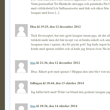
Varm pastasallad Tor Hemkokt ärtsoppa och pannkaka Fre 
med vitlöksbröd Lör Saffransrisotto med fisk och räkor Sön
lasagne med keso [...]
Disa kl 19:25, den 12 december 2012
Tack för receptet, har inte gjort lasagne innan pga. att det al
tidskrävande men det här recept var så himla enkelt och smi
lasagnen inne i ugnen, ska bli grymt gott! Jag hade ingen 
körde med spenat istället och så hade jag fetaost över. Nu är
tina
kl 21:36, den 12 december 2012
Disa: Säkert gott med spenat i! Hoppas den inte blev torr uta
Isflingan kl 18:44, den 13 oktober 2014
Jag håller helt med! D här var bland den godaste lasagne jag 
tina
kl 18:36, den 14 oktober 2014