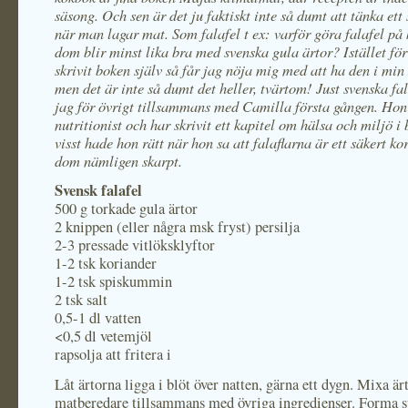
säsong. Och sen är det ju faktiskt inte så dumt att tänka ett
när man lagar mat. Som falafel t ex: varför göra falafel på 
dom blir minst lika bra med svenska gula ärtor? Istället för
skrivit boken själv så får jag nöja mig med att ha den i min
men det är inte så dumt det heller, tvärtom! Just svenska fa
jag för övrigt tillsammans med Camilla första gången. Hon
nutritionist och har skrivit ett kapitel om hälsa och miljö i
visst hade hon rätt när hon sa att falaflarna är ett säkert kor
dom nämligen skarpt.
Svensk falafel
500 g torkade gula ärtor
2 knippen (eller några msk fryst) persilja
2-3 pressade vitlöksklyftor
1-2 tsk koriander
1-2 tsk spiskummin
2 tsk salt
0,5-1 dl vatten
<0,5 dl vetemjöl
rapsolja att fritera i
Låt ärtorna ligga i blöt över natten, gärna ett dygn. Mixa är
matberedare tillsammans med övriga ingredienser. Forma s