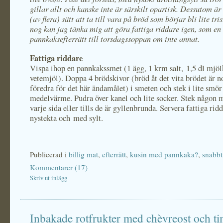
gillar allt och kanske inte är särskilt opartisk. Dessutom är 
(av flera) sätt att ta till vara på bröd som börjar bli lite tri
nog kan jag tänka mig att göra fattiga riddare igen, som en
pannkaksefterrätt till torsdagssoppan om inte annat.
Fattiga riddare
Vispa ihop en pannkakssmet (1 ägg, 1 krm salt, 1,5 dl mjöl
vetemjöl). Doppa 4 brödskivor (bröd åt det vita brödet är n
föredra för det här ändamålet) i smeten och stek i lite smör
medelvärme. Pudra över kanel och lite socker. Stek någon 
varje sida eller tills de är gyllenbrunda. Servera fattiga rid
nystekta och med sylt.
Publicerad i
billig mat
,
efterrätt
,
kusin med pannkaka?
,
snabbt
Kommentarer (17)
Skriv ut inlägg
Inbakade rotfrukter med chèvreost och t