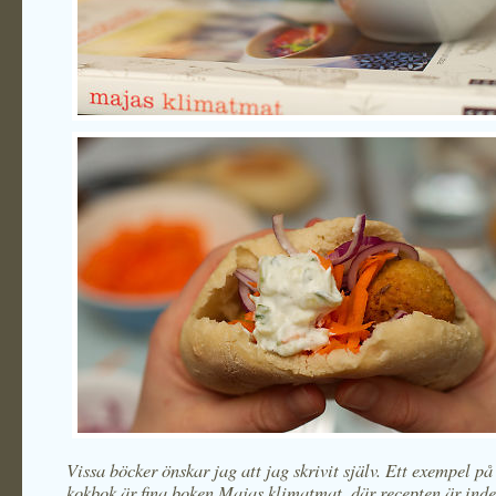
Vissa böcker önskar jag att jag skrivit själv. Ett exempel p
kokbok är fina boken Majas klimatmat, där recepten är inde