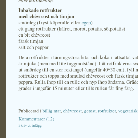
eller mittimellan.
Inbakade rotfrukter
med chèvreost och timjan
smördeg (fryst köperulle eller
egen
)
ett gäng rotfrukter (kålrot, morot, potatis, sötpotatis)
en bit chèvreost
färsk timjan
salt och peppar
Dela rotfrukter i tärningsstora bitar och koka i lättsaltat vat
är mjuka (men med lite tuggmotstånd). Låt rotfrukterna sv
ut smördeg till en stor rektangel (ungefär 40*30 cm), fyll 
rotfrukter och toppa med smulad chèvreost och färsk timjan
peppra. Rulla ihop till en rulle och nyp ihop ändarna. Gräd
grader i ungefär 15 minuter eller tills rullen får fing färg.
Publicerad i
billig mat
,
chèvreost
,
getost
,
rotfrukter
,
vegetarisk
Kommentarer (12)
Skriv ut inlägg