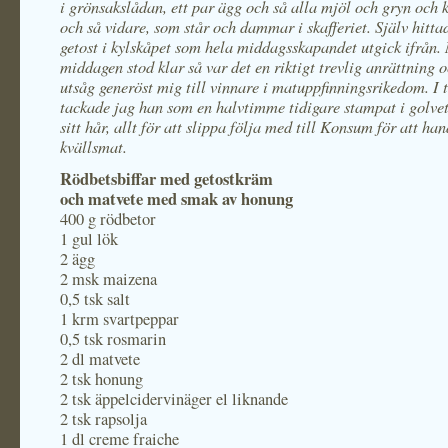
i grönsakslådan, ett par ägg och så alla mjöl och gryn och 
och så vidare, som står och dammar i skafferiet. Själv hittad
getost i kylskåpet som hela middagsskapandet utgick ifrån.
middagen stod klar så var det en riktigt trevlig anrättning 
utsåg generöst mig till vinnare i matuppfinningsrikedom. I 
tackade jag han som en halvtimme tidigare stampat i golvet 
sitt hår, allt för att slippa följa med till Konsum för att ha
kvällsmat.
Rödbetsbiffar med getostkräm
och matvete med smak av honung
400 g rödbetor
1 gul lök
2 ägg
2 msk maizena
0,5 tsk salt
1 krm svartpeppar
0,5 tsk rosmarin
2 dl matvete
2 tsk honung
2 tsk äppelcidervinäger el liknande
2 tsk rapsolja
1 dl creme fraiche