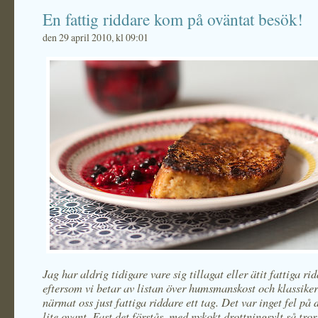
En fattig riddare kom på oväntat besök!
den 29 april 2010, kl 09:01
Jag har aldrig tidigare vare sig tillagat eller ätit fattiga r
eftersom vi betar av listan över humsmanskost och klassiker
närmat oss just fattiga riddare ett tag. Det var inget fel på 
lite ovant. Fast det förstås, med nykokt drottningsylt så tror