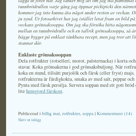
lägga ut fotot här. Jag tänker mig att om jag ska påminnas
tunnbrödrullen varje gång jag öppnar pickipicki den närmst
kommer jag inte kunna äta något under resten av veckan. O
ju synd. Ur fotoarkivet har jag istället letat fram en bild på
veckans grönsakssoppa. Om jag ska försöka hitta någonsomh
mellan en tunnbrödrulle och en tallrik grönsakssoppa, så är
bägge bygger på enklast tänkbara recept, men jag tror att l
stannar där.
Enklaste grönsakssoppan
Dela rotfrukter (rotselleri, morot, palsternacka) i korta och
stavar. Koka grönsakerna i god grönsaksbuljong. När rotfru
koka en stund, tillsätt purjolök och färsk (eller fryst) majs.
rotfrukterna är färdigkokta, smaka av med salt, peppar och 
Pynta med färsk persilja. Servera soppan med ett gott bröd
lite
hemgjord färskost
.
Publicerad i
billig mat
,
rotfrukter
,
soppa
|
Kommentarer (14)
Skriv ut inlägg