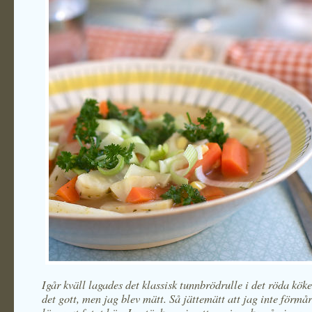
Igår kväll lagades det klassisk tunnbrödrulle i det röda köke
det gott, men jag blev mätt. Så jättemätt att jag inte förmå