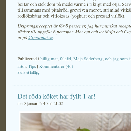
bollar och stek dom på medelvärme i rikligt med olja. Serv
tillsammans med pitabröd, grovriven morot, strimlad vitkål
rödlöksbåtar och vitlökssås (yoghurt och pressad vitlök).
Ursprungsreceptet är för 8 personer, jag har minskat recepte
räcker till ungefär 6 personer. Mer om och av Maja och Cam
ni
p
å
klimatmat.se
.
Publicerad i
billig mat
,
falafel
,
Maja Söderberg
,
och-jag-som-in
ärtor
,
Tips
|
Kommentarer (46)
Skriv ut inlägg
Det röda köket har fyllt 1 år!
den 8 januari 2010, kl 21:02