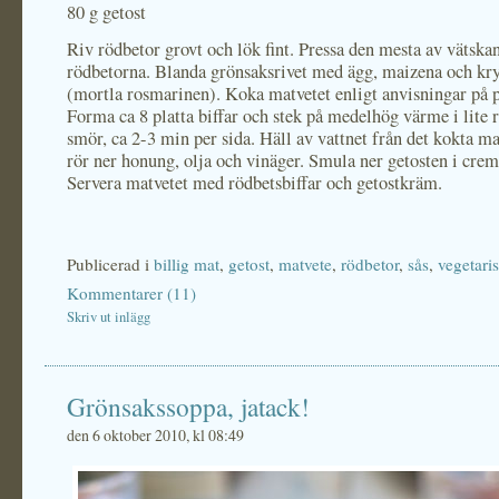
80 g getost
Riv rödbetor grovt och lök fint. Pressa den mesta av vätska
rödbetorna. Blanda grönsaksrivet med ägg, maizena och kr
(mortla rosmarinen). Koka matvetet enligt anvisningar på p
Forma ca 8 platta biffar och stek på medelhög värme i lite r
smör, ca 2-3 min per sida. Häll av vattnet från det kokta ma
rör ner honung, olja och vinäger. Smula ner getosten i crem
Servera matvetet med rödbetsbiffar och getostkräm.
Publicerad i
billig mat
,
getost
,
matvete
,
rödbetor
,
sås
,
vegetaris
Kommentarer (11)
Skriv ut inlägg
Grönsakssoppa, jatack!
den 6 oktober 2010, kl 08:49