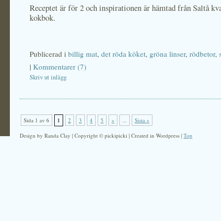
Receptet är för 2 och inspirationen är hämtad från Saltå kv
kokbok.
Publicerad i
billig mat
,
det röda köket
,
gröna linser
,
rödbetor
,
|
Kommentarer (7)
Skriv ut inlägg
Sida 1 av 6
1
2
3
4
5
»
...
Sista »
Design by Randa Clay | Copyright © pickipicki | Created in Wordpress |
Top