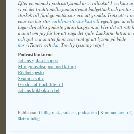
Efter en månad i podcasttystnad är vi tillbaka! I veckans av
vi på det traditionella januaritemat budgettänk och pratar 
storkok till färdiga matkassar och att grodda. Trots att vi i
enas om hur stor
världens-största-kastrull
egentligen är ell
lagar den allra godaste gulaschsoppan, så blev det ett rätt 
avsnitt om jag får lov att säga det själv. Länkarna hittar ni
och själva avsnittet finns som vanligt att lyssna på både
här
(iTunes) och
där
. Trevlig lyssning vetja!
Podcastlänkarna
Johans gulaschsoppa
Min gulaschsoppa med klimp
Rödbetspesto
Svamprisotto
Grodda allt och lite till
Johans kokbokscirkel
Publicerad i
billig mat
,
podcast
,
podcasten
|
Kommentarer (4)
Skriv ut inlägg