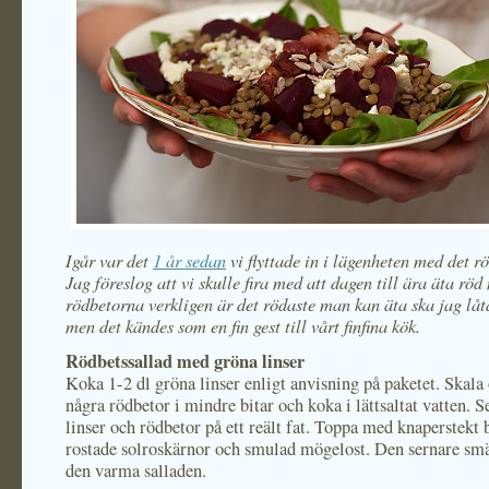
Igår var det
1 år sedan
vi flyttade in i lägenheten med det r
Jag föreslog att vi skulle fira med att dagen till ära äta rö
rödbetorna verkligen är det rödaste man kan äta ska jag låt
men det kändes som en fin gest till vårt finfina kök.
Rödbetssallad med gröna linser
Koka 1-2 dl gröna linser enligt anvisning på paketet. Skala
några rödbetor i mindre bitar och koka i lättsaltat vatten. S
linser och rödbetor på ett reält fat. Toppa med knaperstekt 
rostade solroskärnor och smulad mögelost. Den sernare smäl
den varma salladen.