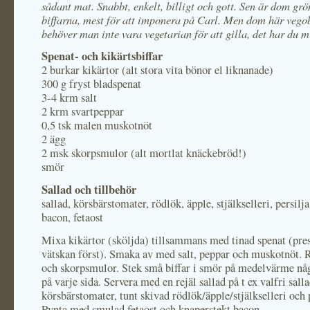
sådant mat. Snabbt, enkelt, billigt och gott. Sen är dom grö
biffarna, mest för att imponera på Carl. Men dom här vego
behöver man inte vara vegetarian för att gilla, det har du m
Spenat- och kikärtsbiffar
2 burkar kikärtor (alt stora vita bönor el liknanade)
300 g fryst bladspenat
3-4 krm salt
2 krm svartpeppar
0,5 tsk malen muskotnöt
2 ägg
2 msk skorpsmulor (alt mortlat knäckebröd!)
smör
Sallad och tillbehör
sallad, körsbärstomater, rödlök, äpple, stjälkselleri, persilja
bacon, fetaost
Mixa kikärtor (sköljda) tillsammans med tinad spenat (pres
vätskan först). Smaka av med salt, peppar och muskotnöt. 
och skorpsmulor. Stek små biffar i smör på medelvärme nå
på varje sida. Servera med en rejäl sallad på t ex valfri salla
körsbärstomater, tunt skivad rödlök/äpple/stjälkselleri och p
Pynta med smulad fetaost och knaperstekt bacon.