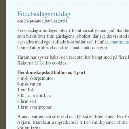
Födelsedagsmiddag
den 2 september 2007, kl 20:54
Födelsedagsmiddagen blev tillslut en salig men god blandn
som blivit över från gårdagens jobbfest, där jag delvis stod 
varvades med egenrullade köttbullar och falaflar,
mammans 
hembakat grötbröd och lite annat smått och gott.
Tårtan har syster bakat och receptet har hängt med på flera k
Kakorna är
Leilas
cookies.
Hemkunskapsköttbullarna, 4 port
4 msk skorpsmulor
6 msk vatten
1 gul lök
300 gram köttfärs
4 krm salt
1 krm svartpeppar
Blanda vatten och ströbröd och låt stå en liten stund. Riv l
rivjärn. Blanda alla ingredienser till en smidig smet. Rulla
köttbullarna.