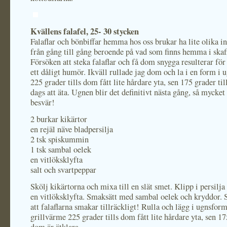
Kvällens falafel, 25- 30 stycken
Falaflar och bönbiffar hemma hos oss brukar ha lite olika i
från gång till gång beroende på vad som finns hemma i skaff
Försöken att steka falaflar och få dom snygga resulterar för
ett dåligt humör. Ikväll rullade jag dom och la i en form i 
225 grader tills dom fått lite hårdare yta, sen 175 grader til
dags att äta. Ugnen blir det definitivt nästa gång, så mycke
besvär!
2 burkar kikärtor
en rejäl näve bladpersilja
2 tsk spiskummin
1 tsk sambal oelek
en vitlöksklyfta
salt och svartpeppar
Skölj kikärtorna och mixa till en slät smet. Klipp i persilja
en vitlöksklyfta. Smaksätt med sambal oelek och kryddor. 
att falaflarna smakar tillräckligt! Rulla och lägg i ugnsfor
grillvärme 225 grader tills dom fått lite hårdare yta, sen 17