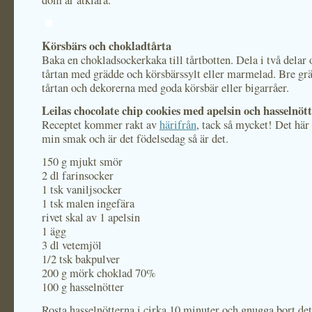
dom är ätklara.
Körsbärs och chokladtårta
Baka en chokladsockerkaka till tårtbotten. Dela i två delar 
tårtan med grädde och körsbärssylt eller marmelad. Bre gr
tårtan och dekorerna med goda körsbär eller bigarråer.
Leilas chocolate chip cookies med apelsin och hasselnöt
Receptet kommer rakt av
härifrån
, tack så mycket! Det här 
min smak och är det födelsedag så är det.
150 g mjukt smör
2 dl farinsocker
1 tsk vaniljsocker
1 tsk malen ingefära
rivet skal av 1 apelsin
1 ägg
3 dl vetemjöl
1/2 tsk bakpulver
200 g mörk choklad 70%
100 g hasselnötter
Rosta hasselnötterna i cirka 10 minuter och gnugga bort de