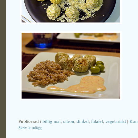
Publicerad i
billig mat
,
citron
,
dinkel
,
falafel
,
vegetariskt
|
Kom
Skriv ut inlägg