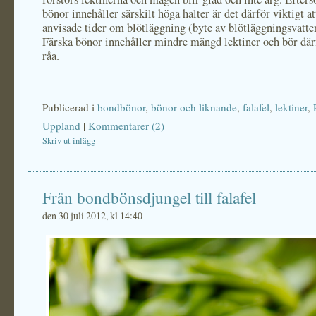
bönor innehåller särskilt höga halter är det därför viktigt att
anvisade tider om blötläggning (byte av blötläggningsvatte
Färska bönor innehåller mindre mängd lektiner och bör därf
råa.
Publicerad i
bondbönor
,
bönor och liknande
,
falafel
,
lektiner
,
Uppland
|
Kommentarer (2)
Skriv ut inlägg
Från bondbönsdjungel till falafel
den 30 juli 2012, kl 14:40