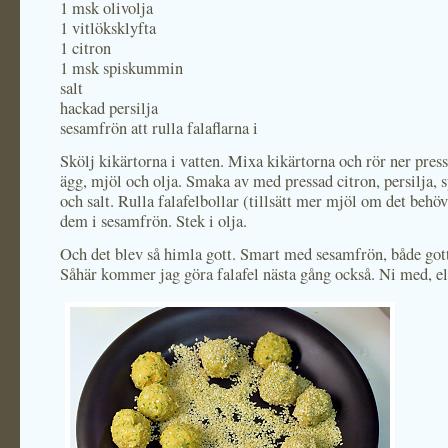
1 msk olivolja
1 vitlöksklyfta
1 citron
1 msk spiskummin
salt
hackad persilja
sesamfrön att rulla falaflarna i
Skölj kikärtorna i vatten. Mixa kikärtorna och rör ner press
ägg, mjöl och olja. Smaka av med pressad citron, persilja,
och salt. Rulla falafelbollar (tillsätt mer mjöl om det behöv
dem i sesamfrön. Stek i olja.
Och det blev så himla gott. Smart med sesamfrön, både gott
Såhär kommer jag göra falafel nästa gång också. Ni med, el