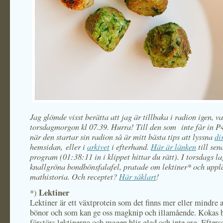
Jag glömde visst berätta att jag är tillbaka i radion igen, va
torsdagmorgon kl 07.39. Hurra! Till den som inte får in 
när den startar sin radion så är mitt bästa tips att lyssna
di
hemsidan, eller i
arkivet
i efterhand.
Här är länken
till sen
program (01:38:11 in i klippet hittar du rätt). I torsdags la
knallgröna bondbönsfalafel, pratade om lektiner* och uppl
mathistoria. Och receptet?
Här såklart
!
Lektiner
*)
Lektiner är ett växtprotein som det finns mer eller mindre a
bönor och som kan ge oss magknip och illamående. Kokas 
förstörs lektinerna och magen blir glad och inte arg. Efter