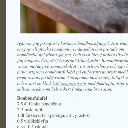
Igår var jag på safari i kusinens bondbönsdjungel. Har vänt
om jag vill plocka bondbönor ända sedan han pratade om
bonbönsfalafel första gången. Och visst blev falafeln lika 
jag hoppats. Ärtgrön? Örtgrön? Chockgrön? Bondbönsgrön
varsin matdag på sommarkollot i tur och ordning och igår
mina ärtgröna bondbönsfalafel på en förrättssmörgås med b
(som rostats på hög värme i stekpanna med smör), falafel s
och överst en klick
kall pepparrotssås
med finklippta örter 
kollosmörgås som helt säkert funkar lika bra i stan.
Bonbönsfalafel
7,5 dl färska bondbönor
2-3 msk mjöl
1 dl färska örter (persilja, dill, gräslök)
0,5 vitlöksklyfta
drygt 0,5 tsk salt