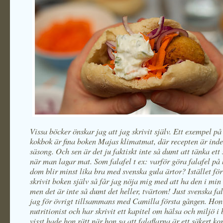
Vissa böcker önskar jag att jag skrivit själv. Ett exempel p
kokbok är fina boken Majas klimatmat, där recepten är inde
säsong. Och sen är det ju faktiskt inte så dumt att tänka ett
när man lagar mat. Som falafel t ex: varför göra falafel på 
dom blir minst lika bra med svenska gula ärtor? Istället för
skrivit boken själv så får jag nöja mig med att ha den i min
men det är inte så dumt det heller, tvärtom! Just svenska fa
jag för övrigt tillsammans med Camilla första gången. Hon
nutritionist och har skrivit ett kapitel om hälsa och miljö i
visst hade hon rätt när hon sa att falaflarna är ett säkert kor