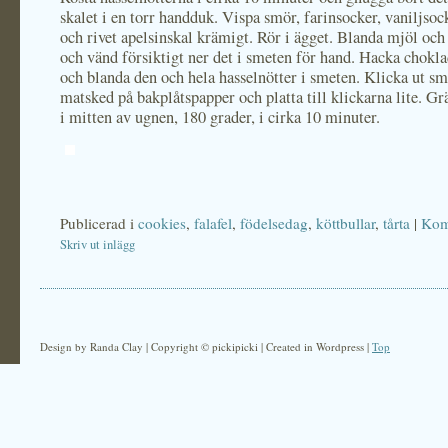
skalet i en torr handduk. Vispa smör, farinsocker, vaniljsoc
och rivet apelsinskal krämigt. Rör i ägget. Blanda mjöl och
och vänd försiktigt ner det i smeten för hand. Hacka chokl
och blanda den och hela hasselnötter i smeten. Klicka ut s
matsked på bakplåtspapper och platta till klickarna lite. G
i mitten av ugnen, 180 grader, i cirka 10 minuter.
Publicerad i
cookies
,
falafel
,
födelsedag
,
köttbullar
,
tårta
|
Kom
Skriv ut inlägg
Design by Randa Clay | Copyright © pickipicki | Created in Wordpress |
Top