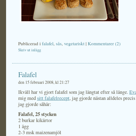
Publicerad i
falafel
,
sås
,
vegetariskt
|
Kommentarer (2)
Skriv ut inlägg
Falafel
den 15 februari 2008, kl 21:27
Ikväll har vi gjort falafel som jag längtat efter så länge.
Ev
mig med
sitt falafelrecept
, jag gjorde nästan alldeles preci
jag gjorde såhär:
Falafel, 25 stycken
2 burkar kikärtor
1 ägg
2-3 msk maizenamjöl