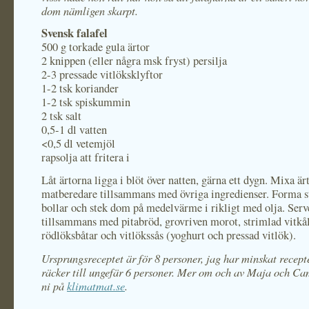
dom nämligen skarpt.
Svensk falafel
500 g torkade gula ärtor
2 knippen (eller några msk fryst) persilja
2-3 pressade vitlöksklyftor
1-2 tsk koriander
1-2 tsk spiskummin
2 tsk salt
0,5-1 dl vatten
<0,5 dl vetemjöl
rapsolja att fritera i
Låt ärtorna ligga i blöt över natten, gärna ett dygn. Mixa är
matberedare tillsammans med övriga ingredienser. Forma s
bollar och stek dom på medelvärme i rikligt med olja. Serv
tillsammans med pitabröd, grovriven morot, strimlad vitkål
rödlöksbåtar och vitlökssås (yoghurt och pressad vitlök).
Ursprungsreceptet är för 8 personer, jag har minskat recepte
räcker till ungefär 6 personer. Mer om och av Maja och Cam
ni
p
å
klimatmat.se
.