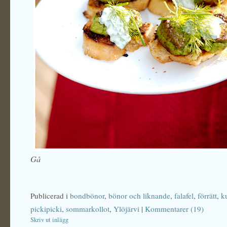
Gå
Publicerad i
bondbönor
,
bönor och liknande
,
falafel
,
förrätt
,
k
pickipicki
,
sommarkollot
,
Ylöjärvi
|
Kommentarer (19)
Skriv ut inlägg