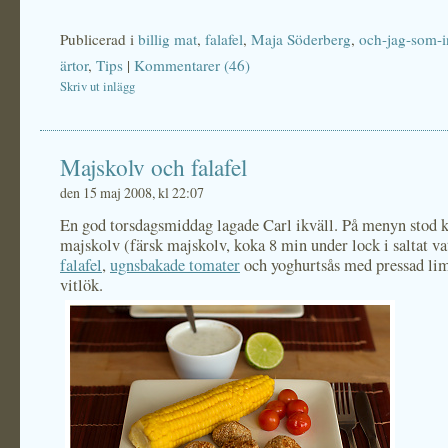
Publicerad i
billig mat
,
falafel
,
Maja Söderberg
,
och-jag-som-in
ärtor
,
Tips
|
Kommentarer (46)
Skriv ut inlägg
Majskolv och falafel
den 15 maj 2008, kl 22:07
En god torsdagsmiddag lagade Carl ikväll. På menyn stod 
majskolv (färsk majskolv, koka 8 min under lock i saltat va
falafel
,
ugnsbakade tomater
och yoghurtsås med pressad li
vitlök.