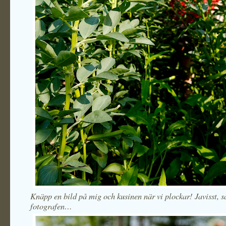
Knäpp en bild på mig och kusinen när vi plockar! Javisst, s
fotografen…