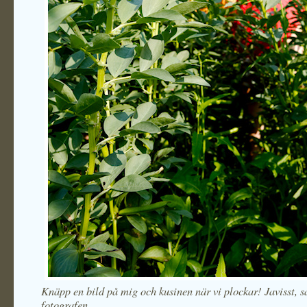
Knäpp en bild på mig och kusinen när vi plockar! Javisst, s
fotografen…