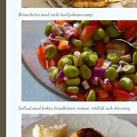
Bruschetta med stekt karljohansvamp
Sallad med kokta bondbönor, tomat, rödlök och dressing