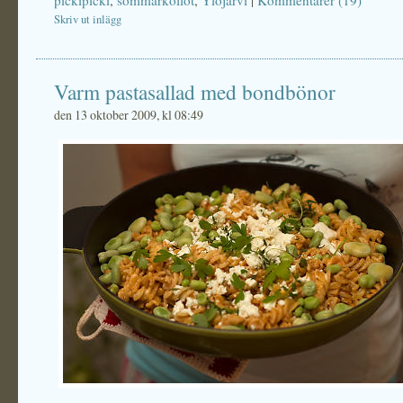
pickipicki
,
sommarkollot
,
Ylöjärvi
|
Kommentarer (19)
Skriv ut inlägg
Varm pastasallad med bondbönor
den 13 oktober 2009, kl 08:49