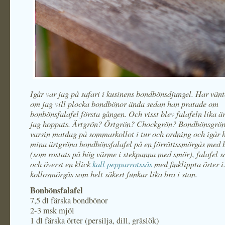
Igår var jag på safari i kusinens bondbönsdjungel. Har vänt
om jag vill plocka bondbönor ända sedan han pratade om
bonbönsfalafel första gången. Och visst blev falafeln lika 
jag hoppats. Ärtgrön? Örtgrön? Chockgrön? Bondbönsgrön
varsin matdag på sommarkollot i tur och ordning och igår
mina ärtgröna bondbönsfalafel på en förrättssmörgås med b
(som rostats på hög värme i stekpanna med smör), falafel s
och överst en klick
kall pepparrotssås
med finklippta örter 
kollosmörgås som helt säkert funkar lika bra i stan.
Bonbönsfalafel
7,5 dl färska bondbönor
2-3 msk mjöl
1 dl färska örter (persilja, dill, gräslök)