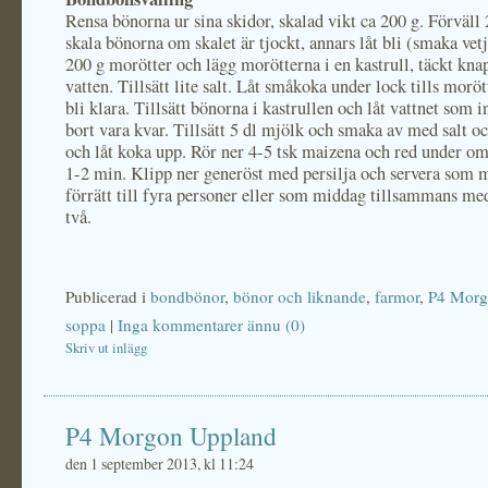
Rensa bönorna ur sina skidor, skalad vikt ca 200 g. Förväll
skala bönorna om skalet är tjockt, annars låt bli (smaka vetj
200 g morötter och lägg morötterna i en kastrull, täckt kn
vatten. Tillsätt lite salt. Låt småkoka under lock tills morö
bli klara. Tillsätt bönorna i kastrullen och låt vattnet som i
bort vara kvar. Tillsätt 5 dl mjölk och smaka av med salt o
och låt koka upp. Rör ner 4-5 tsk maizena och red under o
1-2 min. Klipp ner generöst med persilja och servera som 
förrätt till fyra personer eller som middag tillsammans me
två.
Publicerad i
bondbönor
,
bönor och liknande
,
farmor
,
P4 Morg
soppa
|
Inga kommentarer ännu (0)
Skriv ut inlägg
P4 Morgon Uppland
den 1 september 2013, kl 11:24