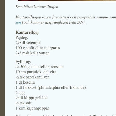
Den bästa kantarellpajen
Kantarellpajen är en favoritpaj och receptet är samma so
sen
(och kommer ursprungligen från DN).
Kantarellpaj
Pajdeg:
2½ dl vetemjöl
100 g smör eller margarin
2-3 msk kallt vatten
Fyllning:
ca 500 g kantareller, rensade
10 cm purjolök, det vita
½ tsk paprikapulver
1 dl kesella
1 dl färskost (philadelphia eller liknande)
2 ägg
½ dl klippt gräslök
½ tsk salt
1 krm kajennpeppar