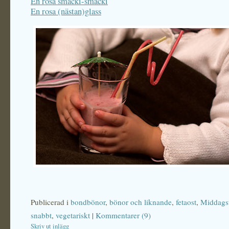
En rosa smacki-smacki
En rosa (nästan)glass
Publicerad i
bondbönor
,
bönor och liknande
,
fetaost
,
Middagst
snabbt
,
vegetariskt
|
Kommentarer (9)
Skriv ut inlägg