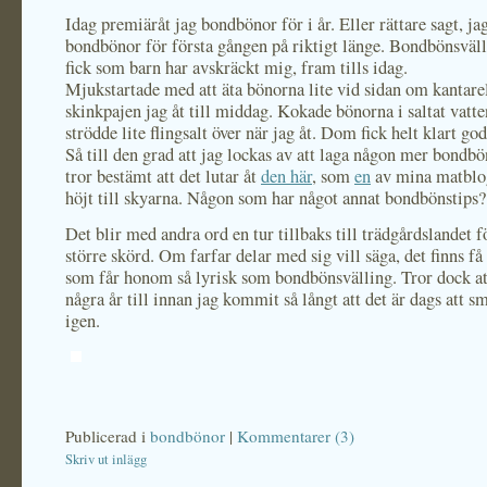
Idag premiäråt jag bondbönor för i år. Eller rättare sagt, jag
bondbönor för första gången på riktigt länge. Bondbönsväll
fick som barn har avskräckt mig, fram tills idag.
Mjukstartade med att äta bönorna lite vid sidan om kantare
skinkpajen jag åt till middag. Kokade bönorna i saltat vatt
strödde lite flingsalt över när jag åt. Dom fick helt klart go
Så till den grad att jag lockas av att laga någon mer bondbö
tror bestämt att det lutar åt
den här
, som
en
av mina matblo
höjt till skyarna. Någon som har något annat bondbönstips?
Det blir med andra ord en tur tillbaks till trädgårdslandet fö
större skörd. Om farfar delar med sig vill säga, det finns få
som får honom så lyrisk som bondbönsvälling. Tror dock at
några år till innan jag kommit så långt att det är dags att s
igen.
Publicerad i
bondbönor
|
Kommentarer (3)
Skriv ut inlägg