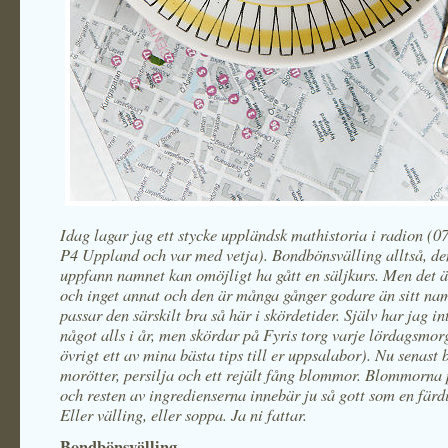
Idag lagar jag ett stycke uppländsk mathistoria i radion (07
P4 Uppland och var med vetja). Bondbönsvälling alltså, d
uppfann namnet kan omöjligt ha gått en säljkurs. Men det 
och inget annat och den är många gånger godare än sitt na
passar den särskilt bra så här i skördetider. Själv har jag in
något alls i år, men skördar på Fyris torg varje lördagsmor
övrigt ett av mina bästa tips till er uppsalabor). Nu senast
morötter, persilja och ett rejält fång blommor. Blommorna 
och resten av ingredienserna innebär ju så gott som en färd
Eller välling, eller soppa. Ja ni fattar.
Bondbönsvälling