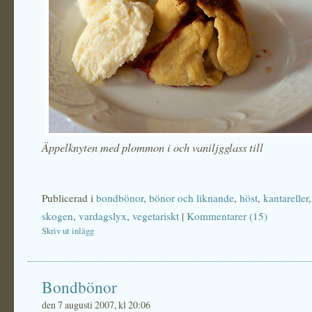
Äppelknyten med plommon i och vaniljgglass till
Publicerad i
bondbönor
,
bönor och liknande
,
höst
,
kantareller
skogen
,
vardagslyx
,
vegetariskt
|
Kommentarer (15)
Skriv ut inlägg
Bondbönor
den 7 augusti 2007, kl 20:06