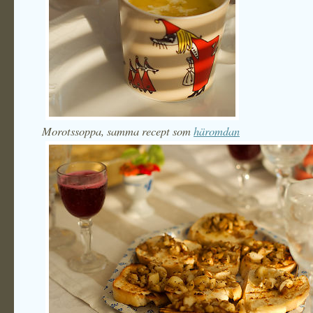
Morotssoppa, samma recept som
häromdan