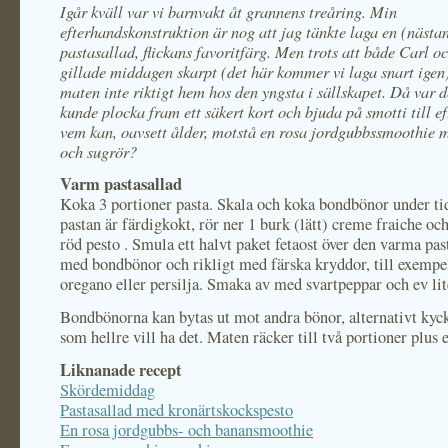
Igår kväll var vi barnvakt åt grannens treåring. Min
efterhandskonstruktion är nog att jag tänkte laga en (nästa
pastasallad, flickans favoritfärg. Men trots att både Carl o
gillade middagen skarpt (det här kommer vi laga snart igen)
maten inte riktigt hem hos den yngsta i sällskapet. Då var de
kunde plocka fram ett säkert kort och bjuda på smotti till ef
vem kan, oavsett ålder, motst
å en rosa jordgubbssmoothie 
och sugrör?
Varm pastasallad
Koka 3 portioner pasta. Skala och koka bondbönor under ti
pastan är färdigkokt, rör ner 1 burk (lätt) creme fraiche oc
röd pesto . Smula ett halvt paket fetaost över den varma pas
med bondbönor och rikligt med färska kryddor, till exempe
oregano eller persilja. Smaka av med svartpeppar och ev lite
Bondbönorna kan bytas ut mot andra bönor, alternativt kyck
som hellre vill ha det. Maten räcker till två portioner plus 
Liknanade recept
Skördemiddag
Pastasallad med kronärtskockspesto
En rosa jordgubbs- och banansmoothie