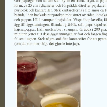
Gör pajdegen och låt den stå i kylen en stund. Tryck ut pajd
form, ca 25 cm i diameter och förgrädda därefter pajskalet
purjolök och kantareller. Stek kantarellerna i lite smör ca 
blanda i den hackade purjolöken mot slutet av tiden. Smaka
och peppar. Häll svampen i pajskalet. Vispa ihop kesella, f
ägg till äggstanningen. Blanda i gräslök, salt, paprikapulve
kajennpeppar. Häll smeten över svampen. Grädda i 200 grad
minuter (eller till dess äggstanningen är fast och färgen fin
falsen i ugnen. Stek några små fina kantareller för att pynt
(om du kommer ihåg, det gjorde inte jag).