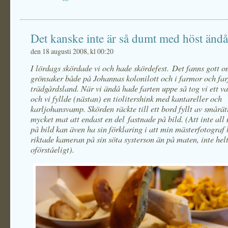
Det kanske inte är så dumt med höst ändå
den 18 augusti 2008, kl 00:20
I lördags skördade vi och hade skördefest. Det fanns gott om
grönsaker både på Johannas kolonilott och i farmor och far
trädgårdsland. När vi ändå hade farten uppe så tog vi ett va
och vi fyllde (nästan) en tiolitershink med kantareller och
karljohansvamp. Skörden räckte till ett bord fyllt av smårätt
mycket mat att endast en del fastnade på bild. (Att inte all
på bild kan även ha sin förklaring i att min mästerfotograf 
riktade kameran på sin söta systerson än på maten, inte hel
oförståeligt).