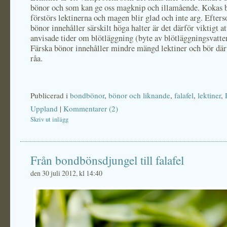
bönor och som kan ge oss magknip och illamående. Kokas 
förstörs lektinerna och magen blir glad och inte arg. Efter
bönor innehåller särskilt höga halter är det därför viktigt att
anvisade tider om blötläggning (byte av blötläggningsvatte
Färska bönor innehåller mindre mängd lektiner och bör därf
råa.
Publicerad i
bondbönor
,
bönor och liknande
,
falafel
,
lektiner
,
Uppland
|
Kommentarer (2)
Skriv ut inlägg
Från bondbönsdjungel till falafel
den 30 juli 2012, kl 14:40