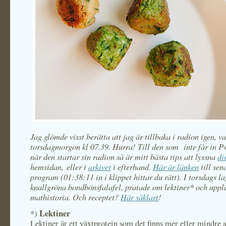
Jag glömde visst berätta att jag är tillbaka i radion igen, va
torsdagmorgon kl 07.39. Hurra! Till den som inte får in 
när den startar sin radion så är mitt bästa tips att lyssna
di
hemsidan, eller i
arkivet
i efterhand.
Här är länken
till sen
program (01:38:11 in i klippet hittar du rätt). I torsdags la
knallgröna bondbönsfalafel, pratade om lektiner* och uppl
mathistoria. Och receptet?
Här såklart
!
Lektiner
*)
Lektiner är ett växtprotein som det finns mer eller mindre a