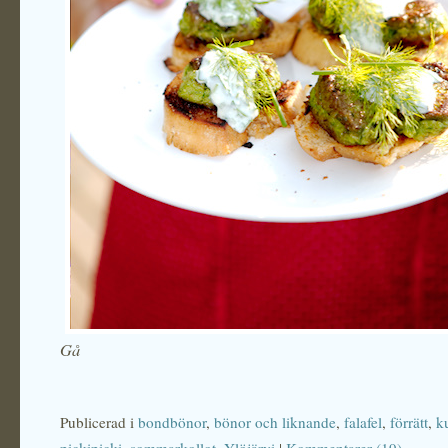
Gå
Publicerad i
bondbönor
,
bönor och liknande
,
falafel
,
förrätt
,
k