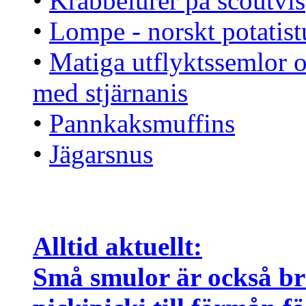
•
Krabbelurer på scoutvis
•
Lompe - norskt potatis
•
Matiga utflyktssemlor 
med stjärnanis
•
Pannkaksmuffins
•
Jägarsnus
Alltid aktuellt:
Små smulor är också br