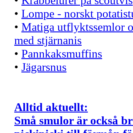
•
Krabbelurer på scoutvis
•
Lompe - norskt potatis
•
Matiga utflyktssemlor 
med stjärnanis
•
Pannkaksmuffins
•
Jägarsnus
Alltid aktuellt:
Små smulor är också br