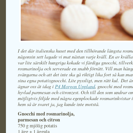
I det där italienska huset med den tillhörande längsta ros
någonsin sett lagade vi mat nästan varje kväll. En av kvälla
var lite särskilt hungriga kokade vi färdiga gnocchi, tillver
rosmarinolja och serverade en snabb förrätt. Vill man häng
svängarna och att det inte ska gå riktigt lika fort så kan man
sina egna potatisgnocchi. Lite pyssligt, men rätt kul. Det är
ägnar oss åt idag i
P4 Morgon Uppland
, gnocchi med rosm
hyvlad parmesan och citronzest. Och till den som undrar o
möjligtvis följde med några egenplockade rosmarinkvistar 
hem så är svaret ja, jag kunde inte motstå.
Gnocchi med rosmarinolja,
parmesan och citron
750 g mjölig potatis
1 ägg + 1 äggula