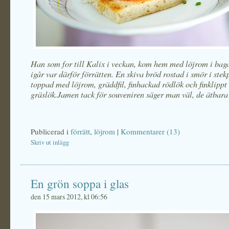
Han som for till Kalix i veckan, kom hem med löjrom i bag
igår var därför förrätten. En skiva bröd rostad i smör i ste
toppad med löjrom, gräddfil, finhackad rödlök och finklippt
gräslök.Jamen tack för souveniren säger man väl, de ätbara 
Publicerad i
förrätt
,
löjrom
|
Kommentarer (13)
Skriv ut inlägg
En grön soppa i glas
den 15 mars 2012, kl 06:56