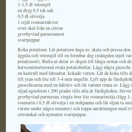
1-1,5 dl vetemjöl
en dryg 0,5 tsk salt
0,5 dl olivolja
1 rejäl rosmarinkvist
rivet skal från en citron
grovhyvlad parmesanost
svartpeppar
Koka potatisen. Låt potatisen ånga av, skala och pressa den.
äggula och vetemjöl till en formbar deg (mängden mjöl va
potatissort). Rulla ut delar av degen till långa ormar och de
halvcentimetersmå ovala potatisbollar. Lägg några gnocchi 
en kastrull med lättsaltat, kokade vatten. Låt de koka tills d
till ytan och lite till 3-4 min ungefär. Lyft upp de färdigko
gnocchisarna med en hålslev och låt vattnet rinna av. Lägg 
oljad ugnsform i 200 grader tills alla är färdigkokta. Serve
grovhyvlad parmesan, ringla över lite rosmarinolja (lägg 1-
rosmarin i 0,5 dl olivolja i en stekpanna och låt oljan ta sm
värme under några minuter) och toppa anrättningen med ri
citronskal och nymalen svartpeppar.