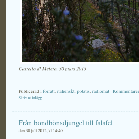
Castello di Meleto, 30 mars 2013
Publicerad i
förrätt
,
italienskt
,
potatis
,
radiomat
|
Kommentarer
Skriv ut inlägg
Från bondbönsdjungel till falafel
den 30 juli 2012, kl 14:40