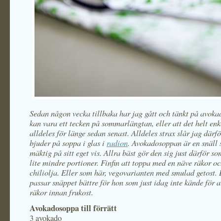
Sedan någon vecka tillbaka har jag gått och tänkt på avok
kan vara ett tecken på sommarlängtan, eller att det helt enk
alldeles för länge sedan senast. Alldeles strax slår jag därfö
bjuder på soppa i glas i
radion
. Avokadosoppan är en snäll
mäktig på sitt eget vis. Allra bäst gör den sig just därför so
lite mindre portioner. Finfin att toppa med en näve räkor oc
chiliolja. Eller som här, vegovarianten med smulad getost.
passar snäppet bättre för hon som just idag inte kände för a
räkor innan frukost.
Avokadosoppa till förrätt
3 avokado