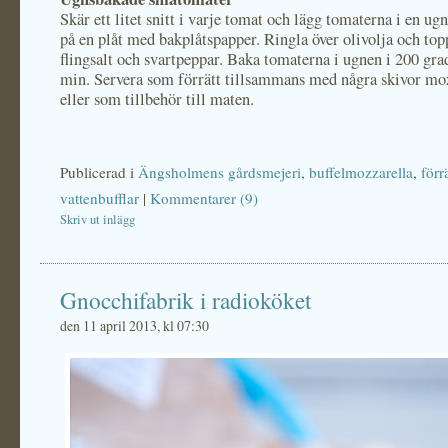
Skär ett litet snitt i varje tomat och lägg tomaterna i en ug
på en plåt med bakplåtspapper. Ringla över olivolja och to
flingsalt och svartpeppar. Baka tomaterna i ugnen i 200 grad
min. Servera som förrätt tillsammans med några skivor moz
eller som tillbehör till maten.
Publicerad i
Ängsholmens gårdsmejeri
,
buffelmozzarella
,
förr
vattenbufflar
|
Kommentarer (9)
Skriv ut inlägg
Gnocchifabrik i radioköket
den 11 april 2013, kl 07:30