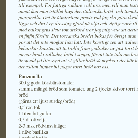
till exempel. För fattiga riddare i all ära, men vill man test
annat kan man istället laga den italienska bröd- och tomat
panzanella. Det är åtminstone precis vad jag ska göra ikväl
ligga och dra i en dressing gjord på olja och vinäger och t
med balkongens sista tomatskörd tror jag mig veta att dett
en finfin förrätt. Det toscanska brödet bakas för övrigt utan s
gör att det inte möglar lika lätt. Inte konstigt sen att italie
behärskar konsten att ta trolla fram godsaker av just torrt 
menar bröd i sallader, bröd i soppa, för att inte tala om br
är snudd på lite synd att vi gillar bröd så mycket i det här h
det sällan hinner bli något torrt bröd hos oss.
Panzanella
300 g goda körsbärstomater
samma mängd bröd som tomater, ung 2 tjocka skivor torrt 
bröd
(gärna ett ljust surdegsbröd)
0,5 röd lök
1 liten bit gurka
0,5 dl olivolja
2-3 msk rödvinsvinäger
1 näve basilika