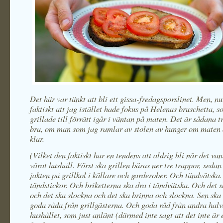
Det här var tänkt att bli ett gissa-fredagsporslinet. Men, nu
faktiskt att jag istället hade fokus på Helenas bruschetta, s
grillade till förrätt igår i väntan på maten. Det är sådana t
bra, om man som jag ramlar av stolen av hunger om maten a
klar.
(Vilket den faktiskt har en tendens att aldrig bli när det van
vårat hushåll. Först ska grillen bäras ner tre trappor, sedan
jakten på grillkol i källare och garderober. Och tändvätska
tändstickor. Och briketterna ska dra i tändvätska. Och det 
och det ska slockna och det ska brinna och slockna. Sen sk
goda råda från grillgästerna. Och goda råd från andra hal
hushållet, som just anlänt (därmed inte sagt att det inte är 