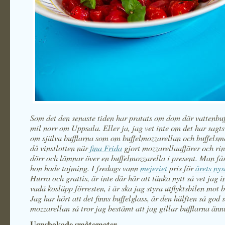
Som det den senaste tiden har pratats om dom där vattenbu
mil norr om Uppsala. Eller ja, jag vet inte om det har sagts
om själva bufflarna som om buffelmozzarellan och buffelsm
då vinstlotten när
fina Frida
gjort mozzarellaaffärer och rin
dörr och lämnar över en buffelmozzarella i present. Man får
hon hade tajming. I fredags vann
mejeriet
pris för
årets ny
Hurra och grattis, är inte där här att tänka nytt så vet jag 
vadå kosläpp förresten, i år ska jag styra utflyktsbilen mot b
Jag har hört att det finns buffelglass, är den hälften så god
mozzarellan så tror jag bestämt att jag gillar bufflarna ännu
Ugnsbakade småtomater