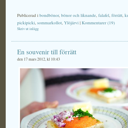
Publicerad i
bondbönor
,
bönor och liknande
,
falafel
,
förrätt
,
k
pickipicki
,
sommarkollot
,
Ylöjärvi
|
Kommentarer (19)
Skriv ut inlägg
En souvenir till förrätt
den 17 mars 2012, kl 10:43