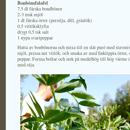
Bonbönsfalafel
7,5 dl färska bondbönor
2-3 msk mjöl
1 dl färska örter (persilja, dill, gräslök)
0,5 vitlöksklyfta
drygt 0,5 tsk salt
1 nypa svartpeppar
Hatta av bonbönorna och mixa till en slät puré med stavmix
mjöl, pressa ner vitlök, och smaka av med finklippta örter, 
peppar. Forma bollar och stek på medelhög till hög värme i
med olja.