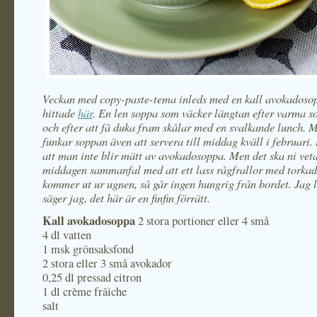
Veckan med copy-paste-tema inleds med en kall avokadoso
hittade
här
. En len soppa som väcker längtan efter varma
och efter att få duka fram skålar med en svalkande lunch. M
funkar soppan även att servera till middag kväll i februari.
att man inte blir mätt av avokadosoppa. Men det ska ni veta
middagen sammanfal med att ett lass rågfrallor med torkad 
kommer ut ur ugnen, så går ingen hungrig från bordet. Jag 
säger jag, det här är en finfin förrätt.
Kall avokadosoppa
2 stora portioner eller 4 små
4 dl vatten
1 msk grönsaksfond
2 stora eller 3 små avokador
0,25 dl pressad citron
1 dl crème frâiche
salt