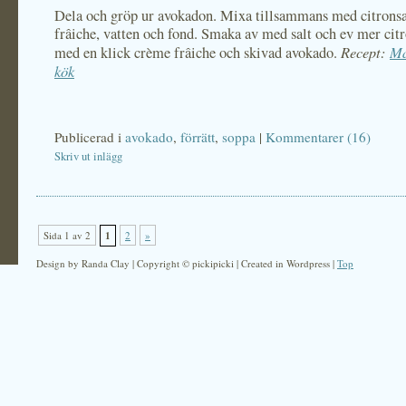
Dela och gröp ur avokadon. Mixa tillsammans med citronsa
frâiche, vatten och fond. Smaka av med salt och ev mer citr
Recept:
Må
med en klick crème frâiche och skivad avokado.
kök
Publicerad i
avokado
,
förrätt
,
soppa
|
Kommentarer (16)
Skriv ut inlägg
Sida 1 av 2
1
2
»
Design by Randa Clay | Copyright © pickipicki | Created in Wordpress |
Top