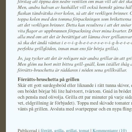
förslag att öppna den nedre ventilen om man vill att det ska
Men, andra halvan av hushållet vill också hemskt gärna häl
flaskan tändvätska över kolen, så att det verkligen brinner. 
toppa kolen med den tomma förpackningen som briketterna l
att det verkligen brinner. Detta kan resultera i att det snöar
vita flagor av uppbrunnen förpackning över mina kvarter. D
alla med om att det är berättigat att lämna över grillansva
så ska det ändå väntas i e-v-i-g-h-e-t-e-r-s-e-v-i-g-h-e-t-e-
perfekta grillglöden, innan man ens får börja grilla).
Jo, jag tycker att det är roligare när andra grillar än att gri
Men glöm nu bort mitt bittra grill-gnäll, kom istället ihåg a
förrätts-bruschetta är räddaren i nöden sena grillkvällar.
Förrätts-bruschetta på grillen
Skär ett gott surdegsbröd eller liknande i rätt tunna skivor, 
om brödet börjar bli lite halvtorrt, tvärtom. Gnid in bröde
och pensla med olivolja. Grilla ett par minuter på varje sida
vet, eldgrillning är förbjudet). Toppa med skivade tomater 
vänts på grillen. Avsluta med svartpeppar och en nypa flings
Publicerad i
förrätt
,
grilla
,
grillat
,
tomat
|
Kommentarer (10)