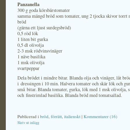
Panzanella
300 g goda körsbärstomater
samma mängd bröd som tomater, ung 2 tjocka skivor torrt 
bröd
(gärna ett ljust surdegsbröd)
0,5 röd lök
1 liten bit gurka
0,5 dl olivolja
2-3 msk rödvinsvinäger
1 näve basilika
1 msk olivolja
svartpeppar
Dela brödet i mindre bitar. Blanda olja och vinäger, låt brö
i dressingen i 10 min. Halvera tomater och skär lök och gur
små bitar. Blanda tomater, gurka, lök med 1 msk olivolja, 
och finstrimlad basilika. Blanda bröd med tomatsallad.
Publicerad i
bröd
,
förrätt
,
italienskt
|
Kommentarer (16)
Skriv ut inlägg