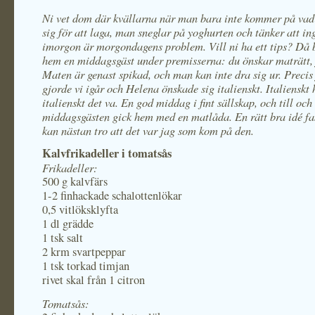
Ni vet dom där kvällarna när man bara inte kommer på vad
sig för att laga, man sneglar på yoghurten och tänker att i
imorgon är morgondagens problem. Vill ni ha ett tips? Då
hem en middagsgäst under premisserna: du önskar maträtt, 
Maten är genast spikad, och man kan inte dra sig ur. Precis 
gjorde vi igår och Helena önskade sig italienskt. Italienskt 
italienskt det va. En god middag i fint sällskap, och till oc
middagsgästen gick hem med en matlåda. En rätt bra idé fa
kan nästan tro att det var jag som kom på den.
Kalvfrikadeller i tomatsås
Frikadeller:
500 g kalvfärs
1-2 finhackade schalottenlökar
0,5 vitlöksklyfta
1 dl grädde
1 tsk salt
2 krm svartpeppar
1 tsk torkad timjan
rivet skal från 1 citron
Tomatsås: