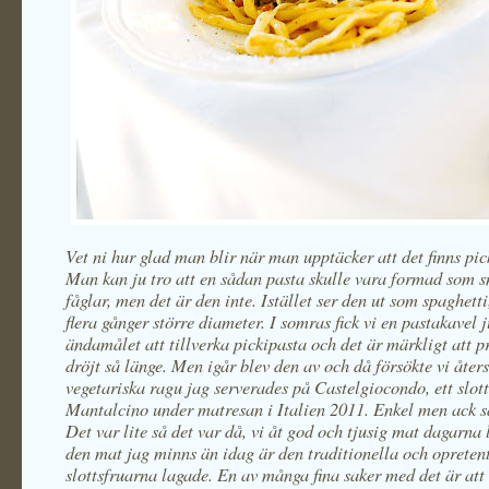
Vet ni hur glad man blir när man upptäcker att det finns pi
Man kan ju tro att en sådan pasta skulle vara formad som 
fåglar, men det är den inte. Istället ser den ut som spaghetti
flera gånger större diameter. I somras fick vi en pastakavel j
ändamålet att tillverka pickipasta och det är märkligt att 
dröjt så länge. Men igår blev den av och då försökte vi åter
vegetariska ragu jag serverades på Castelgiocondo, ett slot
Mantalcino under matresan i Italien 2011. Enkel men ack s
Det var lite så det var då, vi åt god och tjusig mat dagarna
den mat jag minns än idag är den traditionella och opreten
slottsfruarna lagade. En av många fina saker med det är at