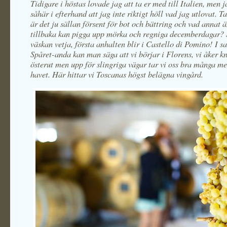
Tidigare i höstas lovade jag att ta er med till Italien, men 
såhär i efterhand att jag inte riktigt höll vad jag utlovat. T
är det ju sällan försent för bot och bättring och vad annat ä
tillbaka kan pigga upp mörka och regniga decemberdagar?
väskan vetja, första anhalten blir i Castello di Pomino! I s
Spåret-anda kan man säga att vi börjar i Florens, vi åker k
österut men upp för slingriga vägar tar vi oss bra många me
havet. Här hittar vi Toscanas högst belägna vingård.