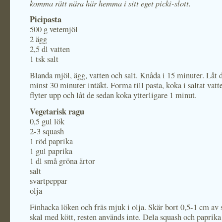
komma rätt nära här hemma i sitt eget picki-slott.
Picipasta
500 g vetemjöl
2 ägg
2,5 dl vatten
1 tsk salt
Blanda mjöl, ägg, vatten och salt. Knåda i 15 minuter. Låt 
minst 30 minuter intäkt. Forma till pasta, koka i saltat vatte
flyter upp och låt de sedan koka ytterligare 1 minut.
Vegetarisk ragu
0,5 gul lök
2-3 squash
1 röd paprika
1 gul paprika
1 dl små gröna ärtor
salt
svartpeppar
olja
Finhacka löken och fräs mjuk i olja. Skär bort 0,5-1 cm av
skal med kött, resten används inte. Dela squash och paprika