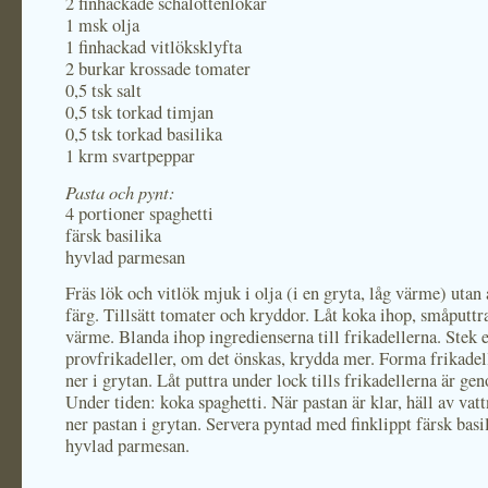
2 finhackade schalottenlökar
1 msk olja
1 finhackad vitlöksklyfta
2 burkar krossade tomater
0,5 tsk salt
0,5 tsk torkad timjan
0,5 tsk torkad basilika
1 krm svartpeppar
Pasta och pynt:
4 portioner spaghetti
färsk basilika
hyvlad parmesan
Fräs lök och vitlök mjuk i olja (i en gryta, låg värme) utan 
färg. Tillsätt tomater och kryddor. Låt koka ihop, småputtr
värme. Blanda ihop ingredienserna till frikadellerna. Stek 
provfrikadeller, om det önskas, krydda mer. Forma frikadel
ner i grytan. Låt puttra under lock tills frikadellerna är g
Under tiden: koka spaghetti. När pastan är klar, häll av vat
ner pastan i grytan. Servera pyntad med finklippt färsk basi
hyvlad parmesan.