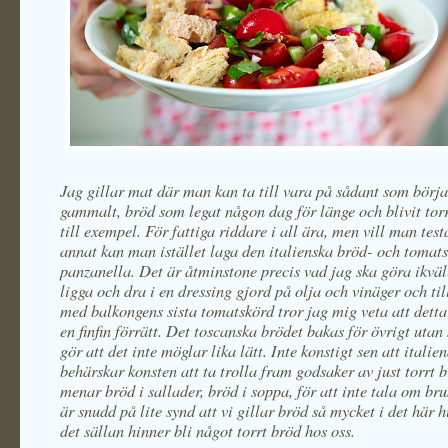
Jag gillar mat där man kan ta till vara på sådant som börjar
gammalt, bröd som legat någon dag för länge och blivit torr
till exempel. För fattiga riddare i all ära, men vill man test
annat kan man istället laga den italienska bröd- och tomat
panzanella. Det är åtminstone precis vad jag ska göra ikväl
ligga och dra i en dressing gjord på olja och vinäger och t
med balkongens sista tomatskörd tror jag mig veta att dett
en finfin förrätt. Det toscanska brödet bakas för övrigt utan s
gör att det inte möglar lika lätt. Inte konstigt sen att italie
behärskar konsten att ta trolla fram godsaker av just torrt 
menar bröd i sallader, bröd i soppa, för att inte tala om br
är snudd på lite synd att vi gillar bröd så mycket i det här h
det sällan hinner bli något torrt bröd hos oss.