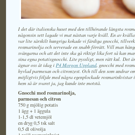
I det där italienska huset med den tillhörande längsta ros
någonsin sett lagade vi mat nästan varje kväll. En av kvälla
var lite särskilt hungriga kokade vi färdiga gnocchi, tillver
rosmarinolja och serverade en snabb förrätt. Vill man häng
svängarna och att det inte ska gå riktigt lika fort så kan man
sina egna potatisgnocchi. Lite pyssligt, men rätt kul. Det är
ägnar oss åt idag i
P4 Morgon Uppland
, gnocchi med rosm
hyvlad parmesan och citronzest. Och till den som undrar o
möjligtvis följde med några egenplockade rosmarinkvistar 
hem så är svaret ja, jag kunde inte motstå.
Gnocchi med rosmarinolja,
parmesan och citron
750 g mjölig potatis
1 ägg + 1 äggula
1-1,5 dl vetemjöl
en dryg 0,5 tsk salt
0,5 dl olivolja