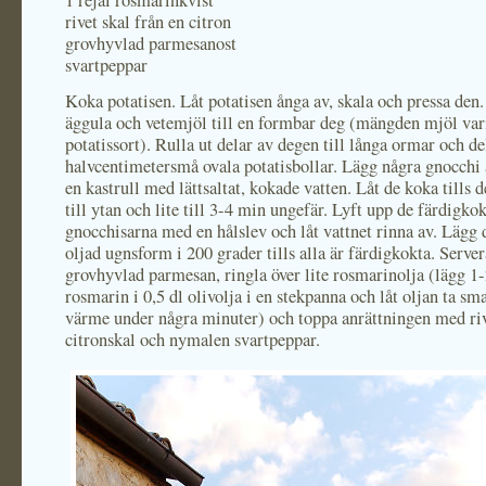
1 rejäl rosmarinkvist
rivet skal från en citron
grovhyvlad parmesanost
svartpeppar
Koka potatisen. Låt potatisen ånga av, skala och pressa den.
äggula och vetemjöl till en formbar deg (mängden mjöl va
potatissort). Rulla ut delar av degen till långa ormar och de
halvcentimetersmå ovala potatisbollar. Lägg några gnocchi 
en kastrull med lättsaltat, kokade vatten. Låt de koka tills d
till ytan och lite till 3-4 min ungefär. Lyft upp de färdigko
gnocchisarna med en hålslev och låt vattnet rinna av. Lägg 
oljad ugnsform i 200 grader tills alla är färdigkokta. Serve
grovhyvlad parmesan, ringla över lite rosmarinolja (lägg 1-
rosmarin i 0,5 dl olivolja i en stekpanna och låt oljan ta sm
värme under några minuter) och toppa anrättningen med ri
citronskal och nymalen svartpeppar.