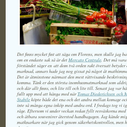
Det finns mycket fint att säga om Florens, men skulle jag ba
om en endaste sak så är det
Mercato Centrale
. Det må vara 
förståndet säger en att dom två orden rakt översatt betyder 
marknad, annars hade jag nog gissat på något åt mathimme
Det är åtminstone närmast den mest rättvisande beskrivnin
komma. Tänk er den största inomhusmatmarknad som aldrig
och där allt finns, och lite till och lite till. Senast jag var 
fullt upp med att hänga med när
Tomas
Diederichsen
och M
Stabile
köpte både det ena och det andra mellan komage oc
inte så många egna inköp med andra ord. I fredags tog vi i
råge. Eftersom vi under veckan redan fyllt resväskorna med 
och ätbara souvenirer återstod handbagagen. Jag kände mig
matknarkare när jag gick genom säkerhetskontrollen, men he