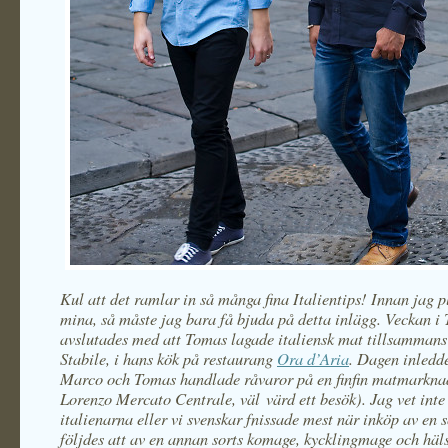
Kul att det ramlar in så många fina Italientips! Innan jag 
mina, så måste jag bara få bjuda på detta inlägg. Veckan i
avslutades med att Tomas lagade italiensk mat tillsamma
Stabile, i hans kök på restaurang
Ora d’Aria
. Dagen inledd
Marco och Tomas handlade råvaror på en finfin matmarkna
Lorenzo Mercato Centrale, väl värd ett besök). Jag vet int
italienarna eller vi svenskar fnissade mest när inköp av en 
följdes att av en annan sorts komage, kycklingmage och häl