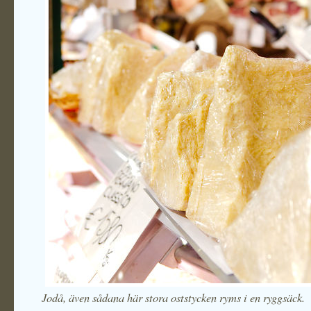
Jodå, även sådana här stora oststycken ryms i en ryggsäck.