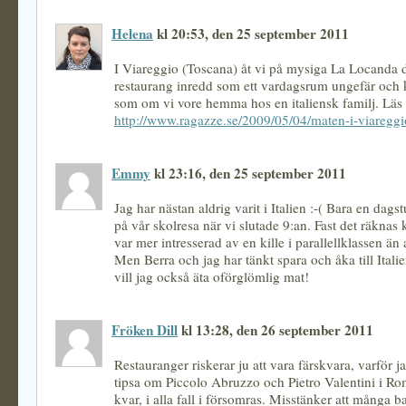
Helena
kl 20:53, den 25 september 2011
I Viareggio (Toscana) åt vi på mysiga La Locanda d
restaurang inredd som ett vardagsrum ungefär och 
som om vi vore hemma hos en italiensk familj. Läs
http://www.ragazze.se/2009/05/04/maten-i-viaregg
Emmy
kl 23:16, den 25 september 2011
Jag har nästan aldrig varit i Italien :-( Bara en dagst
på vår skolresa när vi slutade 9:an. Fast det räknas 
var mer intresserad av en kille i parallellklassen än
Men Berra och jag har tänkt spara och åka till Italie
vill jag också äta oförglömlig mat!
Fröken Dill
kl 13:28, den 26 september 2011
Restauranger riskerar ju att vara färskvara, varför j
tipsa om Piccolo Abruzzo och Pietro Valentini i R
kvar, i alla fall i försomras. Misstänker att många ba