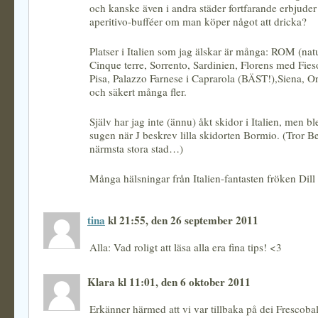
och kanske även i andra städer fortfarande erbjuder 
aperitivo-bufféer om man köper något att dricka?
Platser i Italien som jag älskar är många: ROM (natu
Cinque terre, Sorrento, Sardinien, Florens med Fies
Pisa, Palazzo Farnese i Caprarola (BÄST!),Siena, O
och säkert många fler.
Själv har jag inte (ännu) åkt skidor i Italien, men bl
sugen när J beskrev lilla skidorten Bormio. (Tror 
närmsta stora stad…)
Många hälsningar från Italien-fantasten fröken Dill
tina
kl 21:55, den 26 september 2011
Alla: Vad roligt att läsa alla era fina tips! <3
Klara kl 11:01, den 6 oktober 2011
Erkänner härmed att vi var tillbaka på dei Frescobald