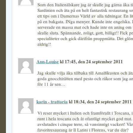
Som den Italienälskare jag är skulle jag gärna åka til
Sardinien och äta på en helt fantastisk restaurang s
ett tips om i Damernas Värld av alla tidningar. En li
på en bakgata. INga menyer. Kunde inte engelska. 
serverade en massa mat och hade inte en aning om 
skulle sluta. Spännande, roligt, gott, billigt!! Fick p
specialiteter och gick därifrån proppmätta. Det gl
aldrig!!
Ann-Louise
kl 17:45, den 24 september 2011
Jag skulle vilja åka tillbaka till Amalfikusten och ät
goda gnocchirätten med pesto och räkor som jag and
för 11 år sen…
karin - trattoria
kl 18:34, den 24 september 2011
Vi reser mycket i Italien och framförallt i Toscana, 
runt i hela toscana och åt ofantligt mycket god mat
avslutades i cinque terre, så vansinnigt vackert! Vår
favoritresaurang är Il Latini i Florens, var du där?