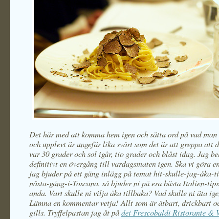
Det här med att komma hem igen och sätta ord på vad man ha
och upplevt är ungefär lika svårt som det är att greppa att d
var 30 grader och sol igår, tio grader och blåst idag. Jag b
definitivt en övergång till vardagsmaten igen. Ska vi göra 
jag bjuder på ett gäng inlägg på temat hit-skulle-jag-åka-t
nästa-gång-i-Toscana, så bjuder ni på era bästa Italien-tip
anda. Vart skulle ni vilja åka tillbaka? Vad skulle ni äta ig
Lämna en kommentar vetja! Allt som är ätbart, drickbart o
gills. Tryffelpastan jag åt på
dei Frescobaldi Ristorante &