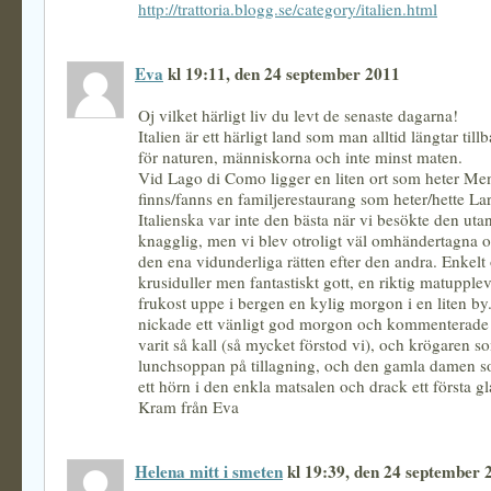
http://trattoria.blogg.se/category/italien.html
Eva
kl 19:11, den 24 september 2011
Oj vilket härligt liv du levt de senaste dagarna!
Italien är ett härligt land som man alltid längtar tillb
för naturen, människorna och inte minst maten.
Vid Lago di Como ligger en liten ort som heter Me
finns/fanns en familjerestaurang som heter/hette Lar
Italienska var inte den bästa när vi besökte den ut
knagglig, men vi blev otroligt väl omhändertagna 
den ena vidunderliga rätten efter den andra. Enkelt
krusiduller men fantastiskt gott, en riktig matupple
frukost uppe i bergen en kylig morgon i en liten b
nickade ett vänligt god morgon och kommenterade
varit så kall (så mycket förstod vi), och krögaren 
lunchsoppan på tillagning, och den gamla damen so
ett hörn i den enkla matsalen och drack ett första 
Kram från Eva
Helena mitt i smeten
kl 19:39, den 24 september 