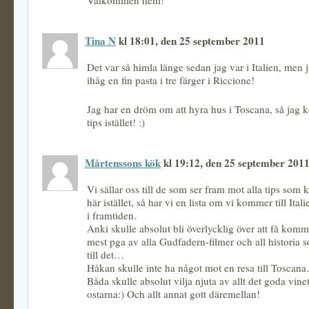
Välkommen hem!
Tina N
kl 18:01, den 25 september 2011
Det var så himla länge sedan jag var i Italien, me
ihåg en fin pasta i tre färger i Riccione!
Jag har en dröm om att hyra hus i Toscana, så jag ko
tips istället! :)
Mårtenssons kök
kl 19:12, den 25 september 201
Vi sällar oss till de som ser fram mot alla tips so
här istället, så har vi en lista om vi kommer till Ita
i framtiden.
Anki skulle absolut bli överlycklig över att få komma 
mest pga av alla Gudfadern-filmer och all historia 
till det…
Håkan skulle inte ha något mot en resa till Toscan
Båda skulle absolut vilja njuta av allt det goda vin
ostarna:) Och allt annat gott däremellan!