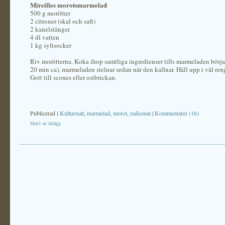
Mireilles morotsmarmelad
500 g morötter
2 citroner (skal och saft)
2 kanelstänger
4 dl vatten
1 kg syltsocker
Riv morötterna. Koka ihop samtliga ingredienser tills marmeladen börja
20 min ca), marmeladen stelnar sedan när den kallnar. Häll upp i väl ren
Gott till scones eller ostbrickan.
Publicerad i
Kulturnatt
,
marmelad
,
morot
,
radiomat
|
Kommentarer (16)
Skriv ut inlägg