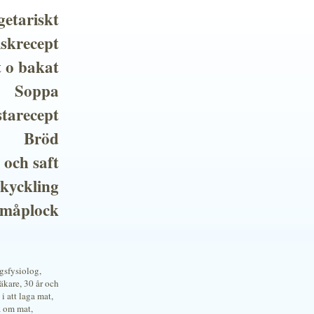
getariskt
iskrecept
t o bakat
Soppa
tarecept
Bröd
 och saft
 kyckling
småplock
ngsfysiolog,
kare, 30 år och
i att laga mat,
a om mat,