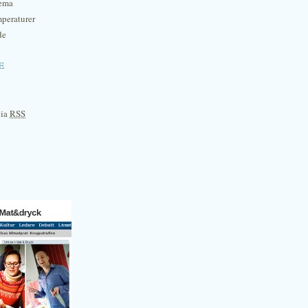
hema
mperaturer
de
e
via
RSS