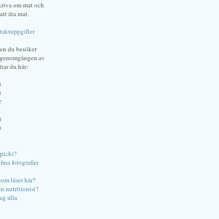
skriva om mat och
att äta mat.
taktuppgifter
gen du besöker
bgenomgången av
ttar du här:
4
3
2
1
0
9
ipicki?
ina fotografier
som läser här?
en nutritionist?
ag alla