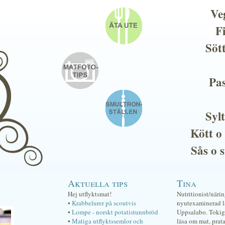
Ve
F
Söt
Pas
Sylt
Kött o
Sås o 
Aktuella tips
Tina
Hej utflyktsmat!
Nutritionist/näri
•
Krabbelurer på scoutvis
nyutexaminerad lä
•
Lompe - norskt potatistunnbröd
Uppsalabo. Tokig 
•
Matiga utflyktssemlor och
läsa om mat, prat