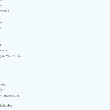
na
lvaelva
én
rd
n
hoklad
g nr 59.267.054
r
erige
ept
eningens gröna
lsdatabas