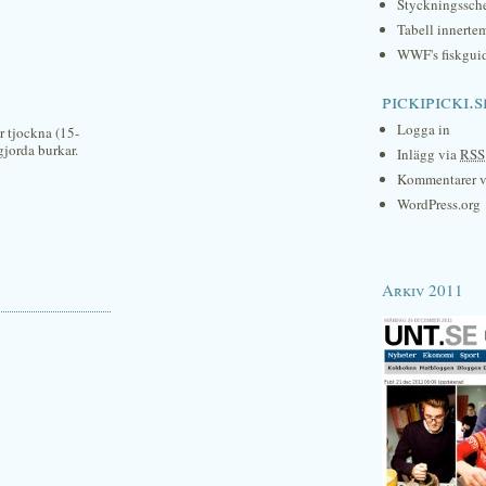
Styckningssc
Tabell innerte
WWF's fiskgui
pickipicki.s
Logga in
r tjockna (15-
gjorda burkar.
Inlägg via
RSS
Kommentarer 
WordPress.org
Arkiv 2011