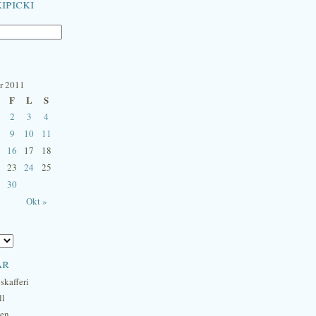
ipicki
r 2011
F
L
S
2
3
4
9
10
11
16
17
18
23
24
25
30
Okt »
ar
skafferi
ll
hen