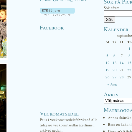
Sök på Pick
Sök efter:
Facebook
Kalender
septembe
M
Ti
O
To
1
5
6
7
8
12
13
14
15
19
20
21
22
26
27
28
29
« Aug
Arkiv
Matblogg
Veckomatsedel
Annas skånska 
Paus i veckomatsedelsfabriken! Alla
Bara en kaka ti
tidigare veckomatsedlar återfinns i
arkivet nedan.
Dagmar's Kitc