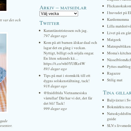
Arkiv – matsedlar
Flickanokakor
I huvudet på E
Kardemumma
t var det och
Twitter
Lilla matderiv
Karantänstristessen och jag.
Livet på en gå
797 dagar ago
Matgeek
Kom på att barnen älskar daal och
Matrepubliken
lagar det en gång i veckan.
Nyttigt, billigt och nöjda ongar.
Moma's kitche
En liten sekunds kä…
Nässelblom&c
https://t.co/wh0YUfRz4W
Pyttes matblog
893 dagar ago
Ragazze
Tips på mat i stormkök till ett
Stilig mat
dygns solskenstältning, tack!
918 dagar ago
Tina gilla
@fraidifrida Vietnamesiska
vårrullar! Där har vi det, det får
Baljväxter i Sv
det bli! Tack!
Bokmärkta rec
999 dagar ago
Natuskyddsför
guide
agade
esenter.
SLV:s livsmede