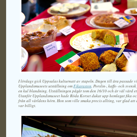
I lördags gick Uppsalas kulturnatt av stapeln. Dagen till ära passade v
Upplandsmuseets utställning om
Fikarasten
. Porslin-, kaffe- och svensk
en kul blandning. Utställningen pågår tom den 16/10 och är väl värd et
Utanför Upplandsmuseet hade Röda Korset dukat upp hemlagat fika oc
från all världens hörn. Hon som ville smaka precis allting, var glad att
var billigt.