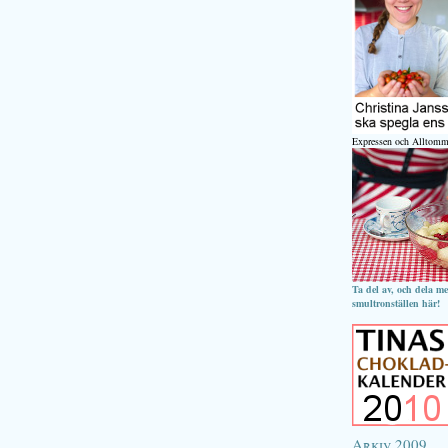
Expressen och Alltomm
Ta del av, och dela m
smultronställen här!
Arkiv 2009