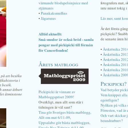
värmande blodapelsinjuice med
fotografera mat, 
stjärnanis
inte minst tokig i 
•
Pannkaksmuffins
•
Jägarsnus
Läs mer, samt kon
Är det första gån
Alltid aktuellt:
pickpicki? Snab
de senaste åren hi
Små smulor är också bröd - samla
pengar med pickipicki till förmån
•
Årskrönika 201
för Cancerfonden!
•
Årskrönika 201
•
Årskrönika 201
Årets matblogg
•
Årskrönika 201
•
Årskrönika 201
•
Årskrönika 200
i på att besöka
 fikahistoria i
Pickipicki?
t besök.
h annat ätbart
Vad betyder pick
Pickipicki är vinnare av
 det åtminstone
Vem knäpper alla f
Matbloggspriset 2009!
egentligen?
Overkligt, men allt som står i
Nyfiken på vilka 
tidningen är väl sant?
Förresten, vad är 
Tina gör Sveriges bästa matblogg,
Och vart skickar j
Allt om mat 6/11-09
,
beundrarbrev?
Uppsalabo gör bästa matbloggen,
Upsala Nya Tidning, 6/11-09
.