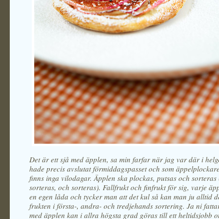
Det är ett sjå med äpplen, sa min farfar när jag var där i hel
hade precis avslutat förmiddagspasset och som äppelplockare
finns inga vilodagar. Äpplen ska plockas, putsas och sorteras
sorteras, och sorteras). Fallfrukt och finfrukt för sig, varje äp
en egen låda och tycker man att det kul så kan man ju alltid 
frukten i första-, andra- och tredjehands sortering. Ja ni fatta
med äpplen kan i allra högsta grad göras till ett heltidsjobb 