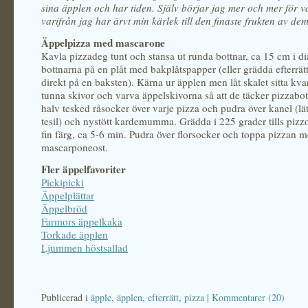
sina äpplen och har tiden. Själv börjar jag mer och mer för va
varifrån jag har ärvt min kärlek till den finaste frukten av dem
Äppelpizza med mascarone
Kavla pizzadeg tunt och stansa ut runda bottnar, ca 15 cm i d
bottnarna på en plåt med bakplåtspapper (eller grädda efterrät
direkt på en baksten). Kärna ur äpplen men låt skalet sitta kvar
tunna skivor och varva äppelskivorna så att de täcker pizzabot
halv tesked råsocker över varje pizza och pudra över kanel (lä
tesil) och nystött kardemumma. Grädda i 225 grader tills pizzo
fin färg, ca 5-6 min. Pudra över florsocker och toppa pizzan 
mascarponeost.
Fler äppelfavoriter
Pickipicki
Äppelplättar
Äppelbröd
Farmors äppelkaka
Torkade äpplen
Ljummen höstsallad
Publicerad i
äpple
,
äpplen
,
efterrätt
,
pizza
|
Kommentarer (20)