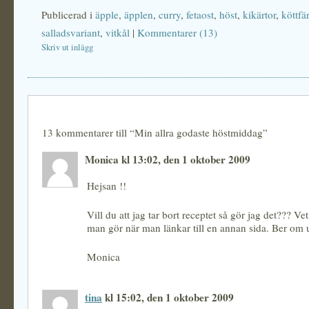
Publicerad i
äpple
,
äpplen
,
curry
,
fetaost
,
höst
,
kikärtor
,
köttfä
salladsvariant
,
vitkål
|
Kommentarer (13)
Skriv ut inlägg
13 kommentarer till “Min allra godaste höstmiddag”
Monica kl 13:02, den 1 oktober 2009
Hejsan !!
Vill du att jag tar bort receptet så gör jag det??? Vet 
man gör när man länkar till en annan sida. Ber om 
Monica
tina
kl 15:02, den 1 oktober 2009