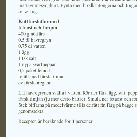
matlagningsyoghurt. Pynta med brödkrutongerna och lingo
servering.
Köttfärsbiffar med
fetaost och timjan
400 g nötfärs
0,5 dl havregryn
0,75 dl vatten
1 ägg
1 tsk salt
1 nypa svartpeppar
0,5 paket fetaost
rejält med färsk timjan
ev färsk oregano
Låt havregrynen svälla i vatten. Rör ner färs, ägg, salt, pep
färsk timjan (ju mer desto bättre). Smula ner fetaost och fo
Stek biffarna på medelvärme tills de fått fin färg på bägge 
genomstekta.
Recepten är beräknade för 4 personer.