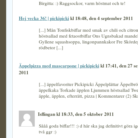
Birgitta: :) Raggsockor, varm höstmat och te!
Hej vecka 36! | pickipicki
kl 18:48, den 4 september 2011
[...] Mån Tonfiskbiffar med smak av chili och citr
höstsallad med fetaostbiffar Ons Ugnsbakad mandel
Gyllene squashsoppa, lingonpannkakor Fre Skörd
rödbetor [...]
Äppelpizza med mascarpone | pickipicki
kl 17:41, den 27 s
2011
[...] äppelfavoriter Pickipicki Äppelplättar Äppelb
äppelkaka Torkade äpplen Ljummen höstsallad Twee
äpple, äpplen, efterrätt, pizza | Kommentarer (2) Skri
Isflingan kl 18:33, den 5 oktober 2011
Sååå goda biffar!!! :) d här ska jag definitivt göra 
två ggr :)