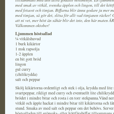
med smak av vitkål, svenska äpplen och lingon, till det köttf
med fetaost och timjan. Biffarna blir ännu godare ju mer m
med timjan, så gör det, slösa för allt vad timjanen räcker!
att ni vet, mer höst än såhär blir det inte, den här maten ÄR
Välkommen oktober!
Ljummen höstsallad
¼ vitkålshuvud
1 burk kikärtor
1 msk rapsolja
1-2 äpplen
en bit gott bröd
lingon
gul curry
(chilikrydda)
salt och peppar
Skölj kikärtorna ordentligt och stek i olja, krydda med lite s
svartpeppar, rikligt med curry och eventuellt lite chilikryd
brödet i mindre bitar och rosta i en torr stekpanna.Vänd ner
vitkål och äpple hackat i mindre bitar till kikärtorna och låt
stund. Smaka av med salt och peppar om det behövs. Server
höstsalladen till grönsaks- eller köttfärsbiffar tillsammans