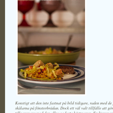
Konstigt att den inte fastnat på bild tidigare, raden med de 
skålarna på fönsterbrädan. Dock ett väl valt tillfälle att gör
tillsammans med den allra godaste höstmenyn. En ljummen