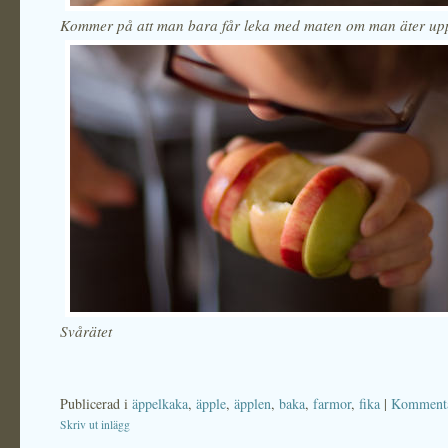
Kommer på att man bara får leka med maten om man äter up
Svårätet
Publicerad i
äppelkaka
,
äpple
,
äpplen
,
baka
,
farmor
,
fika
|
Kommenta
Skriv ut inlägg