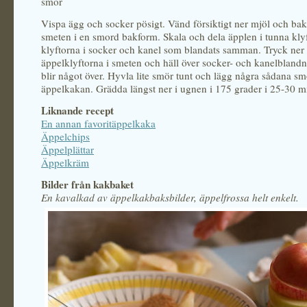
smör
Vispa ägg och socker pösigt. Vänd försiktigt ner mjöl och bak
smeten i en smord bakform. Skala och dela äpplen i tunna kly
klyftorna i socker och kanel som blandats samman. Tryck ner
äppelklyftorna i smeten och häll över socker- och kanelbland
blir något över. Hyvla lite smör tunt och lägg några sådana sm
äppelkakan. Grädda längst ner i ugnen i 175 grader i 25-30 mi
Liknande recept
En annan favoritäppelkaka
Äppelchips
Äppelplättar
Äppelkräm
Bilder från kakbaket
En kavalkad av äppelkakbaksbilder, äppelfrossa helt enkelt.