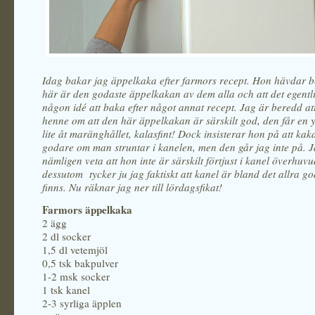
Idag bakar jag äppelkaka efter farmors recept. Hon hävdar be
här är den godaste äppelkakan av dem alla och att det egentli
någon idé att baka efter något annat recept. Jag är beredd at
henne om att den här äppelkakan är särskilt god, den får en 
lite åt maränghållet, kalasfint! Dock insisterar hon på att kak
godare om man struntar i kanelen, men den går jag inte på. J
nämligen veta att hon inte är särskilt förtjust i kanel överhuvu
dessutom tycker ju jag faktiskt att kanel är bland det allra g
finns. Nu räknar jag ner till lördagsfikat!
Farmors äppelkaka
2 ägg
2 dl socker
1,5 dl vetemjöl
0,5 tsk bakpulver
1-2 msk socker
1 tsk kanel
2-3 syrliga äpplen