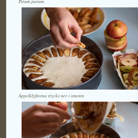
Pirum parum
Äppelklyftorna trycks ner i smeten