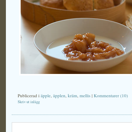
Publicerad i
äpple
,
äpplen
,
kräm
,
mellis
|
Kommentarer (10)
Skriv ut inlägg