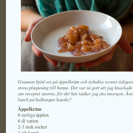
Grannen bjöd oss på äppelkräm och nybakta scones tidigare
stora pluspoäng till henne. Det var så gott att jag knackade 
om receptet imorse, för det här tänker jag äta imorgon. Året
lunch på balkongen kanske?
Äppelkräm
6 syrliga äpplen
6 dl vatten
2-3 msk socker
1 tsk kanel