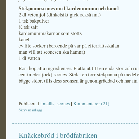
Stekpannescones med kardemumma och kanel
2 dl vetemjöl (dinkelsikt gick också fint)
1 tsk bakpulver
½ tsk salt
kardemummakärnor som stötts
kanel
ev lite socker (beroende på var på efterrättsskalan
man vill att sconesen ska hamna)
1 dl vatten
Rör ihop alla ingredienser. Platta ut till en enda stor och r
centimetertjock) scones. Stek i en torr stekpanna på medel
bägge sidor, tills dess sconsen är genomgräddad och har fin 
Publicerad i
mellis
,
scones
|
Kommentarer (21)
Skriv ut inlägg
Knäckebröd i brödfabriken