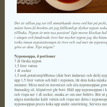
Det är sällan jag tar till utmärkande stora ord här på picki
måste bara få berätta att jag fullkomligt dyrkar nypon seda
tillbaka. Nypon är min nya passion! Igår morse klockan hal
i sängen och funderade över hur mycket nypon jag ska hinn
torka innan nyponsäsongen är över och vad mer än nyponso
göra av dem. Tips någon?
Nyponsoppa, 4 portioner
7 dl färska nypon
1,5 liter vatten
1 dl socker
1,5 msk potatismjölRensa (skär bort ändarna) och skölj n
upp 1,5 liter vatten och häll i nyponen, låt dem koka mjuka
minuter. Mixa med en stavmixer och sila nyponsoppan ge
finmaskig sil, klipulvret går bort. Häll upp nyponsoppan i k
och vispa ner 1 dl socker, smaka av om mer behövs. Rör ut 
några matskedar kallt vatten och vispa ner detta i nyponsop
nyponsoppan precis koka upp under omrörning. Servera me