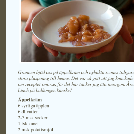
Grannen bjöd oss på äppelkräm och nybakta scones tidigare
stora pluspoäng till henne. Det var så gott att jag knackade 
om receptet imorse, för det här tänker jag äta imorgon. Året
lunch på balkongen kanske?
Äppelkräm
6 syrliga äpplen
6 dl vatten
2-3 msk socker
1 tsk kanel
2 msk potatismjöl