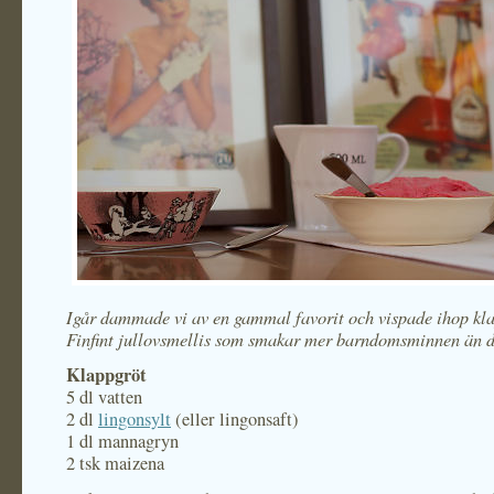
Igår dammade vi av en gammal favorit och vispade ihop kl
Finfint jullovsmellis som smakar mer barndomsminnen än d
Klappgröt
5 dl vatten
2 dl
lingonsylt
(eller lingonsaft)
1 dl mannagryn
2 tsk maizena