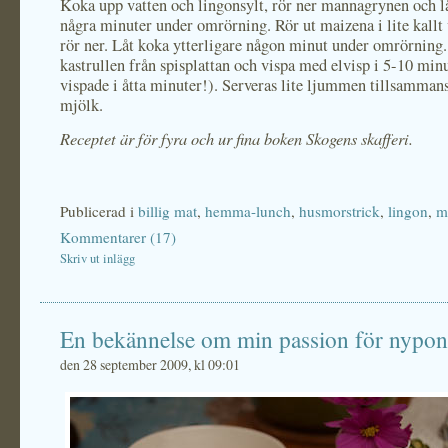
Koka upp vatten och lingonsylt, rör ner mannagrynen och l
några minuter under omrörning. Rör ut maizena i lite kallt
rör ner. Låt koka ytterligare någon minut under omrörning.
kastrullen från spisplattan och vispa med elvisp i 5-10 minu
vispade i åtta minuter!). Serveras lite ljummen tillsamman
mjölk.
Receptet är för fyra och ur fina boken Skogens skafferi.
Publicerad i
billig mat
,
hemma-lunch
,
husmorstrick
,
lingon
,
m
Kommentarer (17)
Skriv ut inlägg
En bekännelse om min passion för nypon
den 28 september 2009, kl 09:01