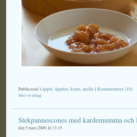
Publicerad i
äpple
,
äpplen
,
kräm
,
mellis
|
Kommentarer (10)
Skriv ut inlägg
Stekpannescones med kardemumma och 
den 5 mars 2009, kl 13:15