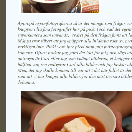
Appropå nyponfotografierna så är det många som frågar v
knäpper alla fina fotografier här på picki (och vad det egent
superkamera som används), svaret på den frågan finns att l
Många tror säkert att jag knäpper alla bilderna rakt av, men
verkligen inte. Picki vore inte picki utan min mösterfotogra
kamera! Oftast brukar jag göra det lätt för mig och säga at
antingen är Carl eller jag som knäppt bilderna, vi knäpper 
hälften var, sen redigerar Carl alla bilder och jag beskär all
Men, det jag skulle komma till var att i det här fallet är det 
sant att vi har knäppt alla bilder, för den näst översta bilde
Johanna.