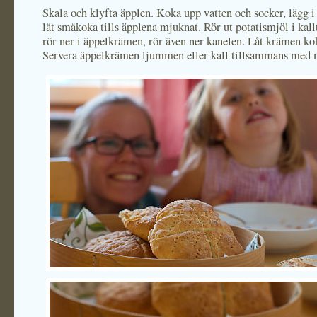
Skala och klyfta äpplen. Koka upp vatten och socker, lägg i
låt småkoka tills äpplena mjuknat. Rör ut potatismjöl i kall
rör ner i äppelkrämen, rör även ner kanelen. Låt krämen ko
Servera äppelkrämen ljummen eller kall tillsammans med 