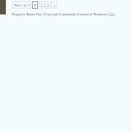
Sida 1 av 3
1
2
3
»
Design by Randa Clay | Copyright © pickipicki | Created in Wordpress |
Top