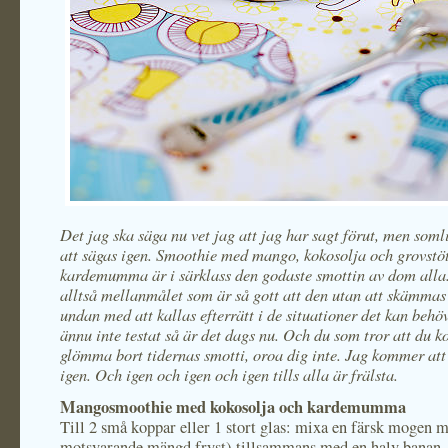
Det jag ska säga nu vet jag att jag har sagt förut, men soml
att sägas igen. Smoothie med mango, kokosolja och grovstö
kardemumma är i särklass den godaste smottin av dom alla.
alltså mellanmålet som är så gott att den utan att skämma
undan med att kallas efterrätt i de situationer det kan behö
ännu inte testat så är det dags nu. Och du som tror att du 
glömma bort tidernas smotti, oroa dig inte. Jag kommer at
igen. Och igen och igen och igen tills alla är frälsta.
Mangosmoothie med kokosolja och kardemumma
Till 2 små koppar eller 1 stort glas: mixa en färsk mogen m
motsvarande mängd fryst) tillsammans med en halv banan, 