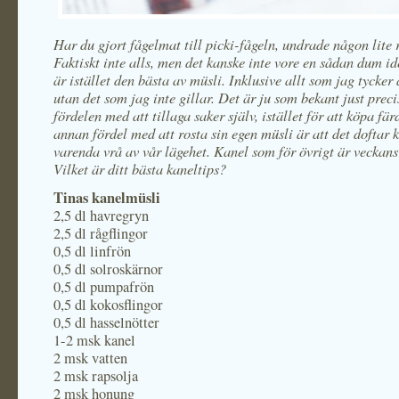
Har du gjort fågelmat till picki-fågeln, undrade någon lite 
Faktiskt inte alls, men det kanske inte vore en sådan dum i
är istället den bästa av müsli. Inklusive allt som jag tycker 
utan det som jag inte gillar. Det är ju som bekant just preci
fördelen med att tillaga saker själv, istället för att köpa fär
annan fördel med att rosta sin egen müsli är att det doftar k
varenda vrå av vår lägehet. Kanel som för övrigt är veckan
Vilket är ditt bästa kaneltips?
Tinas kanelmüsli
2,5 dl havregryn
2,5 dl rågflingor
0,5 dl linfrön
0,5 dl solroskärnor
0,5 dl pumpafrön
0,5 dl kokosflingor
0,5 dl hasselnötter
1-2 msk kanel
2 msk vatten
2 msk rapsolja
2 msk honung