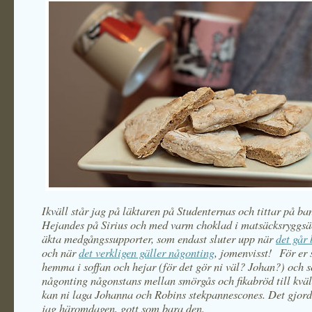
Ikväll står jag på läktaren på Studenternas och tittar på ba
Hejandes på Sirius och med varm choklad i matsäcksryggsä
äkta medgångssupporter, som endast sluter upp när
det går 
och när
det verkligen gäller någonting
, jomenvisst! För er 
hemma i soffan och hejar (för det gör ni väl? Johan?) och s
någonting någonstans mellan smörgås och fikabröd till kväll
kan ni laga Johanna och Robins stekpannescones. Det gjord
jag häromdagen, gott som bara den.