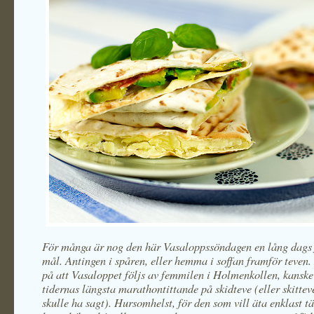
För många är nog den här Vasaloppssöndagen en lång dags
mål. Antingen i spåren, eller hemma i soffan framför teven
på att Vasaloppet följs av femmilen i Holmenkollen, kanske 
tidernas längsta marathontittande på skidteve (eller skitte
skulle ha sagt). Hursomhelst, för den som vill äta enklast t