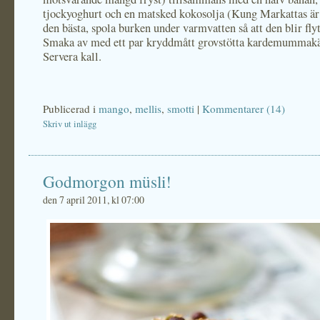
tjockyoghurt och en matsked kokosolja (Kung Markattas är
den bästa, spola burken under varmvatten så att den blir fly
Smaka av med ett par kryddmått grovstötta kardemummakä
Servera kall.
Publicerad i
mango
,
mellis
,
smotti
|
Kommentarer (14)
Skriv ut inlägg
Godmorgon müsli!
den 7 april 2011, kl 07:00