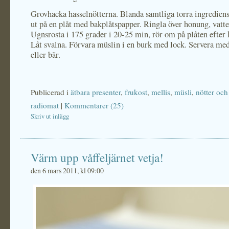
Grovhacka hasselnötterna. Blanda samtliga torra ingredien
ut på en plåt med bakplåtspapper. Ringla över honung, vatte
Ugnsrosta i 175 grader i 20-25 min, rör om på plåten efter 
Låt svalna. Förvara müslin i en burk med lock. Servera med
eller bär.
Publicerad i
ätbara presenter
,
frukost
,
mellis
,
müsli
,
nötter och
radiomat
|
Kommentarer (25)
Skriv ut inlägg
Värm upp våffeljärnet vetja!
den 6 mars 2011, kl 09:00