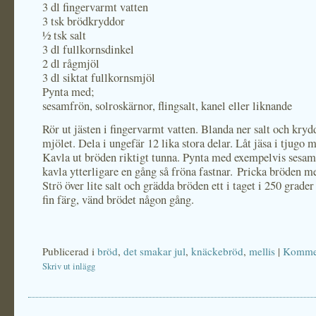
3 dl fingervarmt vatten
3 tsk brödkryddor
½ tsk salt
3 dl fullkornsdinkel
2 dl rågmjöl
3 dl siktat fullkornsmjöl
Pynta med;
sesamfrön, solroskärnor, flingsalt, kanel eller liknande
Rör ut jästen i fingervarmt vatten. Blanda ner salt och kry
mjölet. Dela i ungefär 12 lika stora delar. Låt jäsa i tjugo m
Kavla ut bröden riktigt tunna. Pynta med exempelvis sesa
kavla ytterligare en gång så fröna fastnar. Pricka bröden me
Strö över lite salt och grädda bröden ett i taget i 250 grader 
fin färg, vänd brödet någon gång.
Publicerad i
bröd
,
det smakar jul
,
knäckebröd
,
mellis
|
Kommen
Skriv ut inlägg