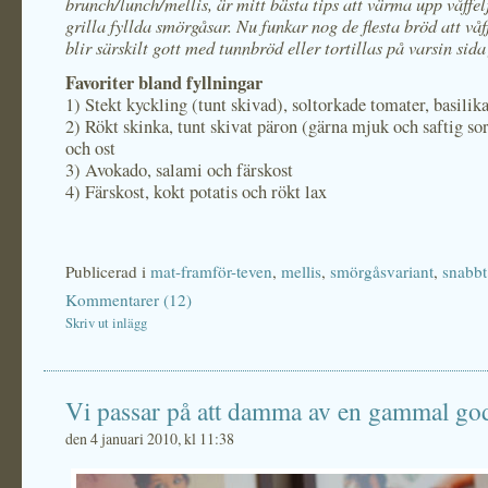
brunch/lunch/mellis, är mitt bästa tips att värma upp våffel
grilla fyllda smörgåsar. Nu funkar nog de flesta bröd att våf
blir särskilt gott med tunnbröd eller tortillas på varsin sida
Favoriter bland fyllningar
1) Stekt kyckling (tunt skivad), soltorkade tomater, basilik
2) Rökt skinka, tunt skivat päron (gärna mjuk och saftig sor
och ost
3) Avokado, salami och färskost
4) Färskost, kokt potatis och rökt lax
Publicerad i
mat-framför-teven
,
mellis
,
smörgåsvariant
,
snabbt
Kommentarer (12)
Skriv ut inlägg
Vi passar på att damma av en gammal go
den 4 januari 2010, kl 11:38