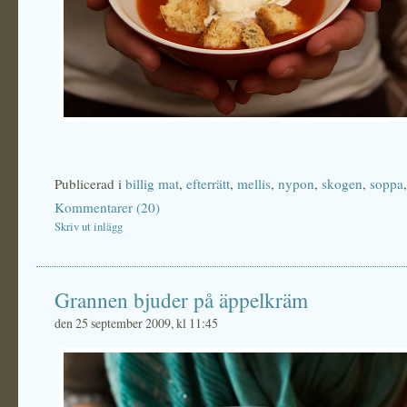
Publicerad i
billig mat
,
efterrätt
,
mellis
,
nypon
,
skogen
,
soppa
Kommentarer (20)
Skriv ut inlägg
Grannen bjuder på äppelkräm
den 25 september 2009, kl 11:45