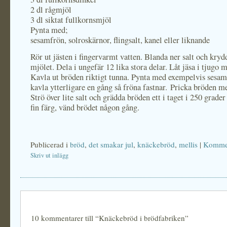
2 dl rågmjöl
3 dl siktat fullkornsmjöl
Pynta med;
sesamfrön, solroskärnor, flingsalt, kanel eller liknande
Rör ut jästen i fingervarmt vatten. Blanda ner salt och kry
mjölet. Dela i ungefär 12 lika stora delar. Låt jäsa i tjugo m
Kavla ut bröden riktigt tunna. Pynta med exempelvis sesa
kavla ytterligare en gång så fröna fastnar. Pricka bröden me
Strö över lite salt och grädda bröden ett i taget i 250 grader 
fin färg, vänd brödet någon gång.
Publicerad i
bröd
,
det smakar jul
,
knäckebröd
,
mellis
|
Kommen
Skriv ut inlägg
10 kommentarer till “Knäckebröd i brödfabriken”