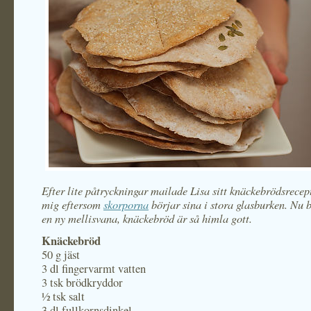
Efter lite påtryckningar mailade Lisa sitt knäckebrödsrecept
mig eftersom
skorporna
börjar sina i stora glasburken. Nu by
en ny mellisvana, knäckebröd är så himla gott.
Knäckebröd
50 g jäst
3 dl fingervarmt vatten
3 tsk brödkryddor
½ tsk salt
3 dl fullkornsdinkel