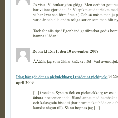
Jo visst! Vi brukar göra glögg. Men oerhört gott re
har vi inte gjort det i år. Vi tyckte att det räckte med
vi har kvar sen förra året. :-) Och så måste man ju 
varje år och alla andra roliga sorter som man blir ny
Tack för alla tips! Egenhändigt tillverkat godis kom
hamna i lådan!
Robin kl 15:51, den 10 november 2008
ÅÅååh, jag som älskar knäckebröd! Vad avundsjuk
Idag hängde det en picknickkorg i trädet at pickipicki
kl 22
april 2009
[...] i veckan. Systern fick en picknickkorg av oss i
ätbara-prestenter-anda. Bland annat med hembakat
och kalasgoda biscotti (har provsmakat både en oc
kanske någon till). Så nu hoppas jag [...]