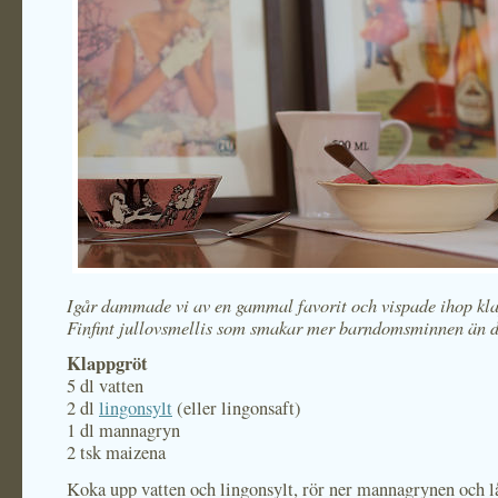
Igår dammade vi av en gammal favorit och vispade ihop kl
Finfint jullovsmellis som smakar mer barndomsminnen än d
Klappgröt
5 dl vatten
2 dl
lingonsylt
(eller lingonsaft)
1 dl mannagryn
2 tsk maizena
Koka upp vatten och lingonsylt, rör ner mannagrynen och l