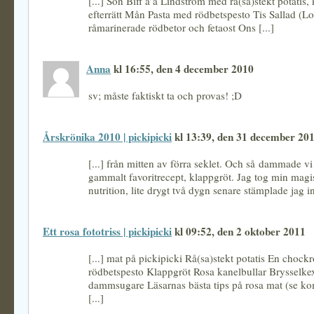
[...] Sön Biff a’a Lindström med rå(sa)stekt potatis, 
efterrätt Mån Pasta med rödbetspesto Tis Sallad (L
råmarinerade rödbetor och fetaost Ons [...]
Anna
kl 16:55, den 4 december 2010
sv; måste faktiskt ta och provas! ;D
Årskrönika 2010 | pickipicki
kl 13:39, den 31 december 20
[...] från mitten av förra seklet. Och så dammade vi 
gammalt favoritrecept, klappgröt. Jag tog min magi
nutrition, lite drygt två dygn senare stämplade jag in
Ett rosa fototriss | pickipicki
kl 09:52, den 2 oktober 2011
[...] mat på pickipicki Rå(sa)stekt potatis En chock
rödbetspesto Klappgröt Rosa kanelbullar Brysselke
dammsugare Läsarnas bästa tips på rosa mat (se k
[...]