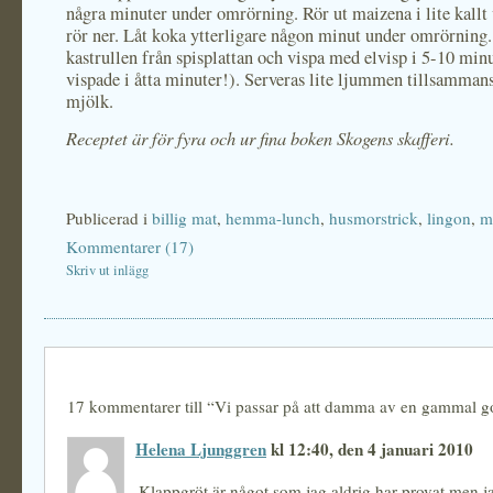
några minuter under omrörning. Rör ut maizena i lite kallt
rör ner. Låt koka ytterligare någon minut under omrörning.
kastrullen från spisplattan och vispa med elvisp i 5-10 minu
vispade i åtta minuter!). Serveras lite ljummen tillsamman
mjölk.
Receptet är för fyra och ur fina boken Skogens skafferi.
Publicerad i
billig mat
,
hemma-lunch
,
husmorstrick
,
lingon
,
m
Kommentarer (17)
Skriv ut inlägg
17 kommentarer till “Vi passar på att damma av en gammal g
Helena Ljunggren
kl 12:40, den 4 januari 2010
Klappgröt är något som jag aldrig har provat men j