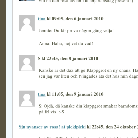
vill ha den rosa tavlan i allahjärtansdag present :)
tina
kl 09:05, den 6 januari 2010
Jennie: Du får prova någon gång vetja!
Anna: Haha, nej vet du vad!
S kl 23:45, den 8 januari 2010
Kanske är det dax att ge Klappgröt en ny chans. Har 
sen jag var liten och tvingades äta det hos min 
tina
kl 11:05, den 9 januari 2010
S: Ojdå, då kanske din klappgröt smakar barndom
på fel vis! :-S
Sju nyanser av rosa! at pickipicki
kl 22:45, den 24 oktober