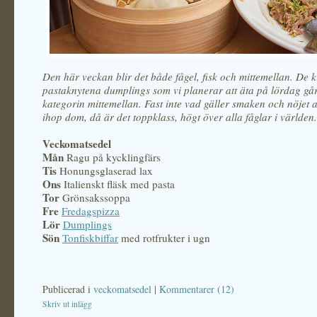
Den här veckan blir det både fågel, fisk och mittemellan. De k
pastaknytena dumplings som vi planerar att äta på lördag gå
kategorin mittemellan. Fast inte vad gäller smaken och nöjet a
ihop dom, då är det toppklass, högt över alla fåglar i världen.
Veckomatsedel
Mån
Ragu på kycklingfärs
Tis
Honungsglaserad lax
Ons
Italienskt fläsk med pasta
Tor
Grönsakssoppa
Fre
Fredagspizza
Lör
Dumplings
Sön
Tonfiskbiffar
med rotfrukter i ugn
Publicerad i
veckomatsedel
|
Kommentarer (12)
Skriv ut inlägg